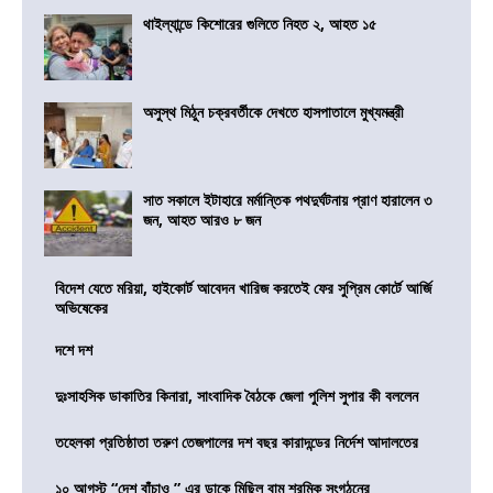
থাইল্যান্ডে কিশোরের গুলিতে নিহত ২, আহত ১৫
অসুস্থ মিঠুন চক্রবর্তীকে দেখতে হাসপাতালে মুখ্যমন্ত্রী
সাত সকালে ইটাহারে মর্মান্তিক পথদুর্ঘটনায় প্রাণ হারালেন ৩
জন, আহত আরও ৮ জন
বিদেশ যেতে মরিয়া, হাইকোর্ট আবেদন খারিজ করতেই ফের সুপ্রিম কোর্টে আর্জি
অভিষেকের
দশে দশ
দুঃসাহসিক ডাকাতির কিনারা, সাংবাদিক বৈঠকে জেলা পুলিশ সুপার কী বললেন
তহেলকা প্রতিষ্ঠাতা তরুণ তেজপালের দশ বছর কারাদন্ডের নির্দেশ আদালতের
১০ আগস্ট “দেশ বাঁচাও ” এর ডাকে মিছিল বাম শ্রমিক সংগঠনের