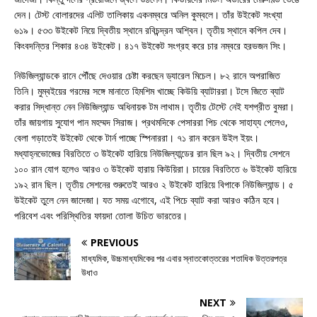
দেন। টেস্ট বোলারদের এলিট তালিকায় একনম্বরে অনিল কুম্বলে। তাঁর উইকেট সংখ্যা
৬১৯। ৫৩৩ উইকেট নিয়ে দ্বিতীয় স্থানে রবিচন্দ্রন অশ্বিন। তৃতীয় স্থানে কপিল দেব।
কিংবদন্তির শিকার ৪৩৪ উইকেট। ৪১৭ উইকেট সংগ্রহ করে চার নম্বরে হরভজন সিং।
নিউজিল্যান্ডকে রানে পৌঁছে দেওয়ার চেষ্টা করছেন ড্যারেল মিচেল। ৮২ রানে অপরাজিত
তিনি। মুম্বইয়ের গরমের সঙ্গে মানাতে হিমশিম খাচ্ছে কিউয়ি ব্যাটাররা‌। টসে জিতে ব্যাট
করার সিদ্ধান্ত নেন নিউজিল্যান্ড অধিনায়ক টম লাথাম। তৃতীয় টেস্টে নেই যশপ্রীত বুমরা।
তাঁর জায়গায় সুযোগ পান মহম্মদ সিরাজ। প্রথমদিকে পেসাররা পিচ থেকে সাহায্য পেলেও,
বেলা গড়াতেই উইকেট থেকে টার্ন পাচ্ছে স্পিনাররা। ৭১ রান করেন উইল ইয়ং।
মধ্যাহ্নভোজের বিরতিতে ৩ উইকেট হারিয়ে নিউজিল্যান্ডের রান ছিল ৯২। দ্বিতীয় সেশনে
১০০ রান যোগ হলেও আরও ৩ উইকেট হারায় কিউয়িরা। চায়ের বিরতিতে ৬ উইকেট হারিয়ে
১৯২ রান ছিল। তৃতীয় সেশনের শুরুতেই আরও ২ উইকেট হারিয়ে বিপাকে নিউজিল্যান্ড। ৫
উইকেট তুলে নেন জাদেজা। যত সময় এগোবে, এই পিচে ব্যাট করা আরও কঠিন হবে।
পরিবেশ এবং পরিস্থিতির ফায়দা তোলা উচিত ভারতের।
PREVIOUS
মাধ্যমিক, উচ্চমাধ্যমিকের পর এবার স্নাতকোত্তরের শতাধিক উত্তরপত্র
উধাও
NEXT