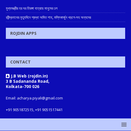
মুখ্যমন্ত্রীর হর ঘর তিরঙ্গা যাত্রায় মানুষের ঢল
রবীন্দ্রনাথের মৃত্যুদিনে শ্রদ্ধা অমিত শাহ, মল্লিকার্জুন খড়গে-সহ অন্যদের
ROJDIN APPS
CONTACT
J.B Web (rojdin.in)
3 B Sadananda Road,
Kolkata-700 026
Email: acharya.piyali@gmail.com
+91 9051872515, +91 9051517441