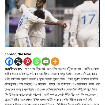
Spread the love
রোজদিন ডেস্ক :-
লাল বলের ক্রিকেটে নতুন নজির গড়লেন রবীন্দ্র জাদেজা। ছাপিয়ে গেলেন
জাহির খান এবং ইশান্ত শর্মাকে। ভারতীয় বোলারদের মধ্যে টেস্টে সবচেয়ে বেশি উইকেটের‌
এলিট তালিকায় প্রবেশ করলেন। ঢুকে পড়লেন প্রথম পাঁচে। পঞ্চম স্থানে রয়েছেন ভারতীয়
অলরাউন্ডার। তাঁর সংগ্রহ ৩১২ উইকেট। জাহির এবং ইশান্তের ৩১১ উইকেটের রেকর্ড এদিন
ভেঙে দেন জাড্ডু। মুম্বইয়ের ওয়াংখেড়ে স্টেডিয়ামে দ্বিতীয় সেশনে তিন উইকেট তুলে নিয়ে
টিম ইন্ডিয়াকে ম্যাচে ফেরান জাদেজা। একই ওভারে ফেরান উইল ইয়ং এবং টম ব্লান্ডেলকে।
চায়ের বিরতির আগে গ্লেন ফিলিপসকেও আউট করেন। চলতি সিরিজে সেরা ফর্মে নেই
জাদেজা। কিন্তু দলের প্রয়োজনে জ্বলে উঠলেন। কিউয়িদের মিডল অর্ডারের মেরুদণ্ড ভেঙে