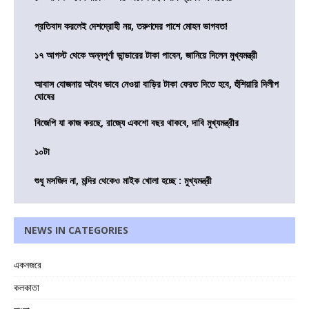
প্রতিবাদ করলেই দেশদ্রোহী নয়, তরুণদের পাশে মোহন ভাগবত!
১৭ আগস্ট থেকে অন্নপূর্ণা ভান্ডারের টাকা পাবেন, জানিয়ে দিলেন মুখ্যমন্ত্রী
আবাস যোজনায় অবৈধ ভাবে নেওয়া বাড়ির টাকা ফেরত দিতে হবে, হুঁশিয়ারি দিলীপ
ঘোষের
বিজেপি যা কাজ করছে, রাজ্যে একশো বছর থাকবে, দাবি মুখ্যমন্ত্রীর
১০টা
শুধু মসজিদ না, মন্দির থেকেও মাইক খোলা হচ্ছে : মুখ্যমন্ত্রী
NEWS IN CATEGORIES
একনজরে
কলকাতা