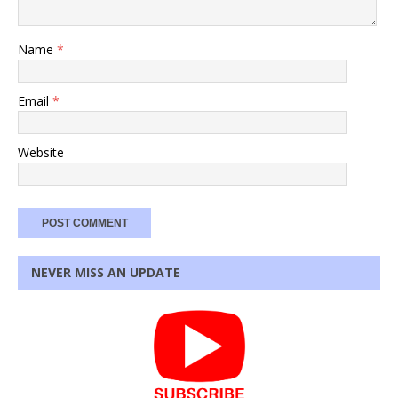
Name
*
Email
*
Website
NEVER MISS AN UPDATE