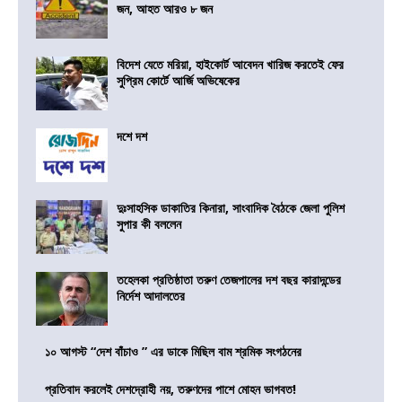
জন, আহত আরও ৮ জন
বিদেশ যেতে মরিয়া, হাইকোর্ট আবেদন খারিজ করতেই ফের
সুপ্রিম কোর্টে আর্জি অভিষেকের
দশে দশ
দুঃসাহসিক ডাকাতির কিনারা, সাংবাদিক বৈঠকে জেলা পুলিশ
সুপার কী বললেন
তহেলকা প্রতিষ্ঠাতা তরুণ তেজপালের দশ বছর কারাদন্ডের
নির্দেশ আদালতের
১০ আগস্ট “দেশ বাঁচাও ” এর ডাকে মিছিল বাম শ্রমিক সংগঠনের
প্রতিবাদ করলেই দেশদ্রোহী নয়, তরুণদের পাশে মোহন ভাগবত!