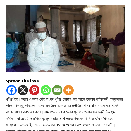
Spread the love
খুশির ইদ। বছরে একবার সেই উৎসব খুশির জোয়ার বয়ে আনে ইসলাম ধর্মাবলম্বী মানুষজনের
কাছে। কিন্তু আজকের দিনেও মসজিদে সমবেত নমাজপাঠের আসর বাদ, বদলে ঘরে বসেই
আচার পালন করলেন সকলে। বাদ গেলেন না রাজ্যের পুর ও নগরোন্নয়ন মন্ত্রী ফিরহাদ
হাকিম। বাড়িতেই সামাজিক দূরত্ব বজায় রেখে নমাজ পড়লেন তিনি ও তাঁর পরিবারের
সদস্যরা। এভাবে ইদ পালন করতে হল বলে আক্ষেপও চেপে রাখতে পারলেন না মন্ত্রী।