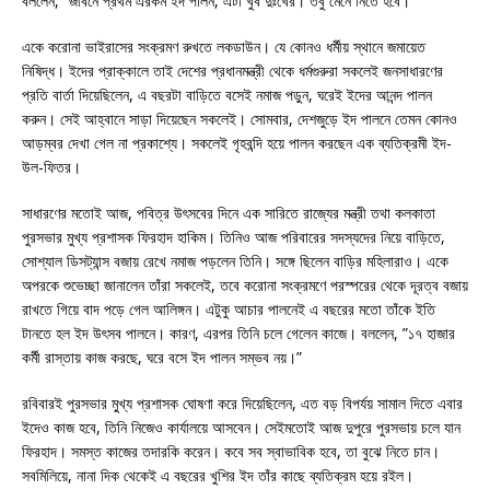
বললেন, ”জীবনে প্রথম এরকম ইদ পালন, এটা খুব দুঃখের। তবু মেনে নিতে হবে।”
একে করোনা ভাইরাসের সংক্রমণ রুখতে লকডাউন। যে কোনও ধর্মীয় স্থানে জমায়েত
নিষিদ্ধ। ইদের প্রাক্কালে তাই দেশের প্রধানমন্ত্রী থেকে ধর্মগুরুরা সকলেই জনসাধারণের
প্রতি বার্তা দিয়েছিলেন, এ বছরটা বাড়িতে বসেই নমাজ পড়ুন, ঘরেই ইদের আনন্দ পালন
করুন। সেই আহ্বানে সাড়া দিয়েছেন সকলেই। সোমবার, দেশজুড়ে ইদ পালনে তেমন কোনও
আড়ম্বর দেখা গেল না প্রকাশ্যে। সকলেই গৃহবন্দি হয়ে পালন করছেন এক ব্যতিক্রমী ইদ-
উল-ফিতর।
সাধারণের মতোই আজ, পবিত্র উৎসবের দিনে এক সারিতে রাজ্যের মন্ত্রী তথা কলকাতা
পুরসভার মুখ্য প্রশাসক ফিরহাদ হাকিম। তিনিও আজ পরিবারের সদস্যদের নিয়ে বাড়িতে,
সোশ্যাল ডিসট্যান্স বজায় রেখে নমাজ পড়লেন তিনি। সঙ্গে ছিলেন বাড়ির মহিলারাও। একে
অপরকে শুভেচ্ছা জানালেন তাঁরা সকলেই, তবে করোনা সংক্রমণে পরস্পরের থেকে দূরত্ব বজায়
রাখতে গিয়ে বাদ পড়ে গেল আলিঙ্গন। এটুকু আচার পালনেই এ বছরের মতো তাঁকে ইতি
টানতে হল ইদ উৎসব পালনে। কারণ, এরপর তিনি চলে গেলেন কাজে। বললেন, ”১৭ হাজার
কর্মী রাস্তায় কাজ করছে, ঘরে বসে ইদ পালন সম্ভব নয়।”
রবিবারই পুরসভার মু্খ্য প্রশাসক ঘোষণা করে দিয়েছিলেন, এত বড় বিপর্যয় সামাল দিতে এবার
ইদেও কাজ হবে, তিনি নিজেও কার্যালয়ে আসবেন। সেইমতোই আজ দুপুরে পুরসভায় চলে যান
ফিরহাদ। সমস্ত কাজের তদারকি করেন। কবে সব স্বাভাবিক হবে, তা বুঝে নিতে চান।
সবমিলিয়ে, নানা দিক থেকেই এ বছরের খুশির ইদ তাঁর কাছে ব্যতিক্রম হয়ে রইল।