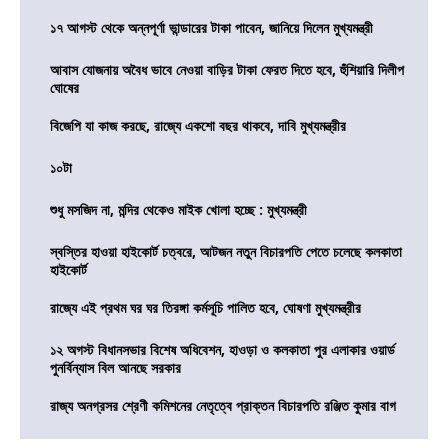
১৭ আগস্ট থেকে অন্নপূর্ণা ভান্ডারের টাকা পাবেন, জানিয়ে দিলেন মুখ্যমন্ত্রী
আবাস যোজনায় অবৈধ ভাবে নেওয়া বাড়ির টাকা ফেরত দিতে হবে, হুঁশিয়ারি দিলীপ
ঘোষের
বিজেপি যা কাজ করছে, রাজ্যে একশো বছর থাকবে, দাবি মুখ্যমন্ত্রীর
১০টা
শুধু মসজিদ না, মন্দির থেকেও মাইক খোলা হচ্ছে : মুখ্যমন্ত্রী
স্বস্তির হাওয়া হাইকোর্ট চত্বরে, আটজন নতুন বিচারপতি পেতে চলেছে কলকাতা
হাইকোর্ট
রাজ্যে এই প্রথম ঘর ঘর তিরঙ্গা কর্মসূচি পালিত হবে, ঘোষণা মুখ্যমন্ত্রীর
১২ অগস্ট বিধানসভার বিশেষ অধিবেশন, হাওড়া ও কলকাতা পুর এলাকার ওয়ার্ড
পুনর্বিন্যাস বিল আনছে সরকার
রাজ্য অনগ্রসর শ্রেণী কমিশনের নেতৃত্বে প্রাক্তন বিচারপতি রঞ্জিত কুমার বাগ