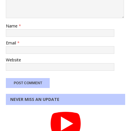
Name
*
Email
*
Website
NEVER MISS AN UPDATE