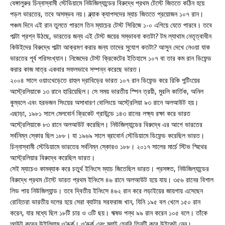
বেঙ্গালুরুর চিন্নাস্বামী স্টেডিয়ামে নিউজিল্যান্ডের বিরুদ্ধে প্রথম টেস্টে জিততে কঠিন হয়ে
পড়ল ভারতের, তবে অসম্ভব নয়। ব্ল্যাক ক্যাপসদের ম্যাচ জিততে প্রয়োজন ১০৭ রান।
পঞ্চম দিনে এই রান তুলতে পারলে তিন ম্যাচের টেস্ট সিরিজে ১-০ এগিয়ে যেতে পারবে। তবে
পাল্টা প্রশ্ন উঠছে, ভারতের জন্য এই টেস্ট জয়ের সম্ভাবনা কতটা? টম ল্যাথাম নেতৃত্বাধীন
কিউইদের বিরুদ্ধে পাল্টা আক্রমণ করার জন্য তাদের সুযোগ কতটা? আসুন দেখে নেওয়া যাক
ভারতের পূর্ব পরিসংখ্যান। নিজেদের টেস্ট ক্রিকেটের ইতিহাসে ১০৭ বা তার কম রান ডিফেন্ড
করার কাজ মাত্র একবার সফলভাবে সম্পন্ন করেছে ভারত।
২০০৪ সালে ওয়াংখেড়েতে রাহুল দ্রাবিড়ের ভারত ১০৭ রান ডিফেন্ড করে রিকি পন্টিংয়ের
অস্ট্রেলিয়াকে ১৩ রানে হারিয়েছিল। সে সময় ভারতীয় স্পিন ত্রয়ী, মুরলি কার্তিক, অনিল
কুম্বলে এবং হরভজন সিংয়ের অসাধারণ বোলিংয়ে অস্ট্রেলিয়া ৯৩ রানে অলআউট হয়।
এছাড়া, ১৯৮১ সালে মেলবোর্ন ক্রিকেট গ্রাউন্ডে ১৪৩ রানের লক্ষ্য রক্ষা করে ভারত
অস্ট্রেলিয়াকে ৮৩ রানে অলআউট করেছিল। নিউজিল্যান্ডের বিরুদ্ধে এর আগে ভারতের
সর্বনিম্ন স্কোর ছিল ১৮৮। যা ১৯৬৯ সালে ব্রাবোর্ন স্টেডিয়ামে ডিফেন্ড করেছিল ভারত।
চিন্নাস্বামী স্টেডিয়ামে ভারতের সর্বনিম্ন স্কোরও ১৮৮। ২০১৭ সালের মার্চে স্টিভ স্মিথের
অস্ট্রেলিয়ার বিরুদ্ধে করেছিল ভারত।
সেই ম্যাচেও কামব্যাক করে চতুর্থ ইনিংসে ম্যাচ জিতেছিল ভারত। প্রসঙ্গত, নিউজিল্যান্ডের
বিরুদ্ধে প্রথম টেস্টে ভারত প্রথম ইনিংসে ৪৬ রানে অলআউট হয়ে যায়। ৩৫৬ রানের বিশাল
লিড পায় নিউজিল্যান্ড। তবে দ্বিতীয় ইনিংসে ৪৬২ রান করে লড়াইয়ের জায়গায় এসেছেন
রোহিতরা ভারতীয় দলের হয়ে সেরা ব্যাটার সরফরাজ খান, যিনি ১৯৫ বল খেলে ১৫০ রান
করেন, যার মধ্যে ছিল ১৮টি চার ও ৩টি ছয়। ঋষভ পন্থ ৯৯ রান করেন ১০৫ বলে। তাঁকে
আউট করেন উইলিয়াম ও’রূর্ক। ও’রূর্ক এবং ম্যাট হেনরি তিনটি করে উইকেট নেন।