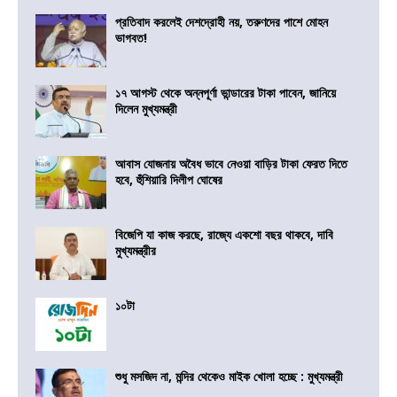
প্রতিবাদ করলেই দেশদ্রোহী নয়, তরুণদের পাশে মোহন
ভাগবত!
১৭ আগস্ট থেকে অন্নপূর্ণা ভান্ডারের টাকা পাবেন, জানিয়ে
দিলেন মুখ্যমন্ত্রী
আবাস যোজনায় অবৈধ ভাবে নেওয়া বাড়ির টাকা ফেরত দিতে
হবে, হুঁশিয়ারি দিলীপ ঘোষের
বিজেপি যা কাজ করছে, রাজ্যে একশো বছর থাকবে, দাবি
মুখ্যমন্ত্রীর
১০টা
শুধু মসজিদ না, মন্দির থেকেও মাইক খোলা হচ্ছে : মুখ্যমন্ত্রী