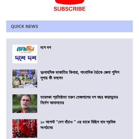
QUICK NEWS
দশে দশ
দুঃসাহসিক ডাকাতির কিনারা, সাংবাদিক বৈঠকে জেলা পুলিশ
সুপার কী বললেন
তহেলকা প্রতিষ্ঠাতা তরুণ তেজপালের দশ বছর কারাদন্ডের
নির্দেশ আদালতের
১০ আগস্ট “দেশ বাঁচাও ” এর ডাকে মিছিল বাম শ্রমিক
সংগঠনের