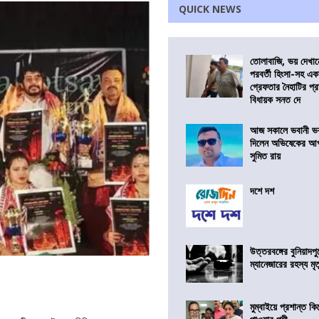
QUICK NEWS
তোলাবাজি, ভয় দেখা
পরবর্তী হিংসা-সহ এ
গ্রেফতার নৈহাটির প্র
বিধায়ক সনত দে
আজ সকালে ভবানী ভব
দিলেন অভিষেকের আপ
সুমিত রায়
দশে দশ
উত্তরবঙ্গের বুনিয়াদপু
ম্যানেজারের রহস্য মৃত্
মুম্বাইয়ে প্রশান্ত 