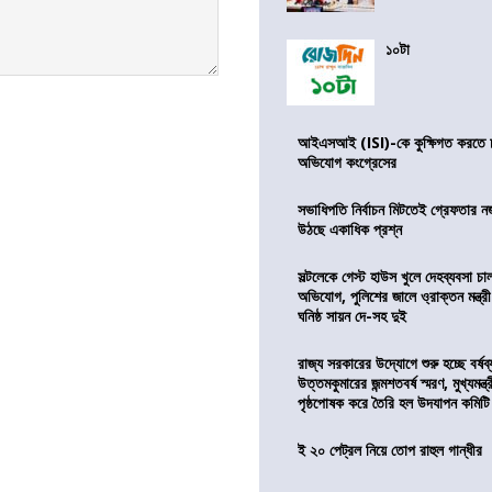
১০টা
আইএসআই (ISI)-কে কুক্ষিগত করতে চায়
অভিযোগ কংগ্রেসের
সভাধিপতি নির্বাচন মিটতেই গ্রেফতার ন
উঠছে একাধিক প্রশ্ন
সল্টলেকে গেস্ট হাউস খুলে দেহব্যবসা চ
অভিযোগ, পুলিশের জালে ও্রাক্তন মন্ত্রী
ঘনিষ্ঠ সায়ন দে-সহ দুই
রাজ্য সরকারের উদ্যোগে শুরু হচ্ছে বর্ষব
উত্তমকুমারের জন্মশতবর্ষ স্মরণ, মুখ্যমন্ত
পৃষ্ঠপোষক করে তৈরি হল উদযাপন কমিটি
ই ২০ পেট্রল নিয়ে তোপ রাহুল গান্ধীর