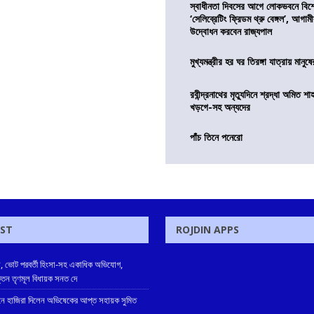
স্বাধীনতা দিবসের আগে লোকভবনে বিশেষ
‘সেলিব্রেটিং ফ্রিডম থ্রু বেঙ্গল’, আগা
উদ্বোধন করবেন রাজ্যপাল
মুখ্যমন্ত্রীর হর ঘর তিরঙ্গা যাত্রায় মানুষ
রবীন্দ্রনাথের মৃত্যুদিনে শ্রদ্ধা অমিত শাহ
খড়গে-সহ অন্যদের
পাঁচ তিনে পনেরো
OST
ROJDIN APPS
, ভোট পরবর্তী হিংসা-সহ একাধিক অভিযোগ,
ক্তন তৃণমূল বিধায়ক সনত দে
 হাজিরা দিলেন অভিষেকের আপ্ত সহায়ক সুমিত