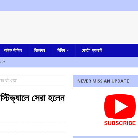
লাইফ স্টাইল
বিনোদন
বিবিধ
ফোটো গ্যালারি
দেশ
া-সহ একাধিক অভিযোগ, গ্রেফতার নৈহাটির প্রাক্তন তৃণমূল বিধায়ক সনত দে
আমার বাংলা
ংলার দুই মেয়ে
NEVER MISS AN UPDATE
ষেকের আপ্ত সহায়ক সুমিত রায়
আমার বাংলা
ফেস্টিভ্যালে সেরা হলেন
হস্য মৃত্যু
আমার বাংলা
ী
এক নজরে
রধোর, উত্তেজনা ডোমজুর এলাকায়..
বাংলা