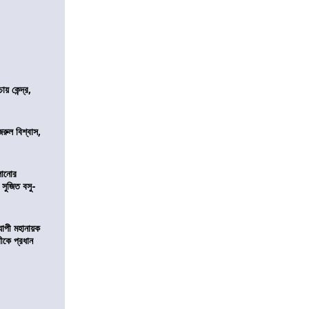
 কেন্দ্র,
জরুল বিশ্বাস,
ালানোর
 সুজিত বসু-
্যাপী মহানায়ক
্রীকে প্রধান