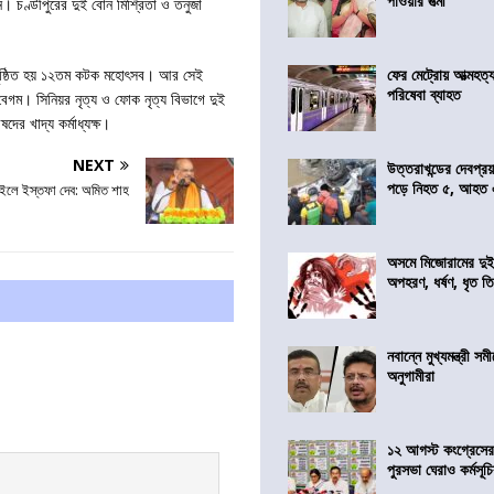
পাওয়ার পত্মী
 বোন। চণ্ডীপুরের দুই বোন মিশ্রিতা ও তনুজা
 অনুষ্ঠিত হয় ১২তম কটক মহোৎসব। আর সেই
ফের মেট্রোয় আত্মহত্যা
পরিষেবা ব্যাহত
বেগম। সিনিয়র নৃত্য ও ফোক নৃত্য বিভাগে দুই
ের খাদ্য কর্মাধ্যক্ষ।
NEXT
উত্তরাখন্ডের দেবপ্র
পড়ে নিহত ৫, আহত
চাইলে ইস্তফা দেব: অমিত শাহ
অসমে মিজোরামের দুই
অপহরণ, ধর্ষণ, ধৃত ত
নবান্নে মুখ্যমন্ত্রী 
অনুগামীরা
১২ আগস্ট কংগ্রেসে
পুরসভা ঘেরাও কর্মসূ