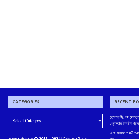
CATEGORIES
RECENT P
তোলাবাজি, ভয় দেখানো
গ্রেফতার নৈহাটির প্রা
আজ সকালে ভবানী ভবনে
www.rojdin.in
© 2018
–
2024
|
Privacy Policy