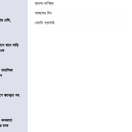
ব্যবসা-বাণিজ্য
আজকের দিন
র চেষ্টা,
ফোটো গ্যালারি
য়াগে খাদে গাড়ি
 এক
 নাবালিকা
িন
সমীপে ঋতব্রত সহ
র কলকাতা
চির ডাক