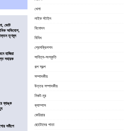
খেলা
লাইফ স্টাইল
নো, ভোট
বিনোদন
কাধিক অভিযোগ,
াক্তন তৃণমূল
বিবিধ
প্রেসক্রিপশন
নে হাজিরা
সাহিত্য-সংস্কৃতি
্ত সহায়ক
গল্প স্বল্প
সম্পাদকীয়
উত্তর সম্পাদকীয়
নিকট-দূর
রে ব্যাঙ্ক
ক্যাম্পাস
যু
কেরিয়ার
ছোটোদের পাতা
কিশোর সমীপে