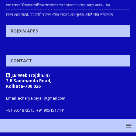
সাত সকালে ইটাহারে মর্মান্তিক পথদুর্ঘটনায় প্রাণ হারালেন ৩ জন, আহত আরও ৮ জন
বিদেশ যেতে মরিয়া, হাইকোর্ট আবেদন খারিজ করতেই ফের সুপ্রিম কোর্টে আর্জি অভিষেকের
ROJDIN APPS
CONTACT
J.B Web (rojdin.in)
3 B Sadananda Road,
Kolkata-700 026
Email: acharya.piyali@gmail.com
+91 9051872515, +91 9051517441