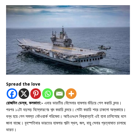
Spread the love
রোজদিন ডেস্ক, কলকাতা:-
এবার ভারতীয় নৌসেনার হামলায় গুঁড়িয়ে গেল করাচি বন্দর।
পরপর ১২টা বড়সড় বিস্ফোরণের শব্দ করাচি বন্দরে। গোটা করাচি শহর ঢাকলো অন্ধকারে।
বন্ধ হয়ে গেল সমস্ত নেটওয়ার্ক পরিষেবা। আইএনএস বিক্রান্তই এই হানা চালিশেছে বলে
জানা যাচ্ছে। বৃহস্পতিবার ভারতের হামলার পাল্টা স্থল, জল, বায়ু সেনার প্রত্যাঘাত চালাছে
ভারত।