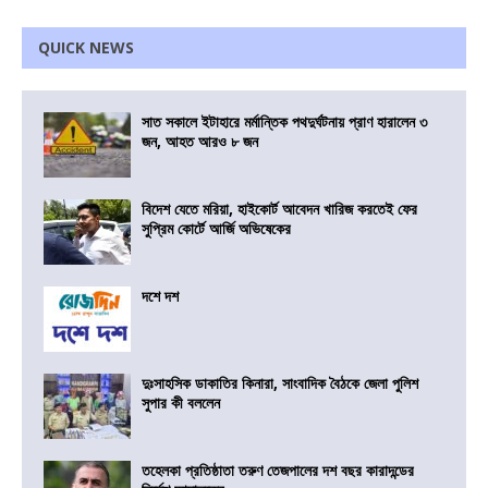
QUICK NEWS
সাত সকালে ইটাহারে মর্মান্তিক পথদুর্ঘটনায় প্রাণ হারালেন ৩
জন, আহত আরও ৮ জন
বিদেশ যেতে মরিয়া, হাইকোর্ট আবেদন খারিজ করতেই ফের
সুপ্রিম কোর্টে আর্জি অভিষেকের
দশে দশ
দুঃসাহসিক ডাকাতির কিনারা, সাংবাদিক বৈঠকে জেলা পুলিশ
সুপার কী বললেন
তহেলকা প্রতিষ্ঠাতা তরুণ তেজপালের দশ বছর কারাদন্ডের