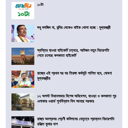
১০টা
শুধু মসজিদ না, মন্দির থেকেও মাইক খোলা হচ্ছে : মুখ্যমন্ত্রী
স্বস্তির হাওয়া হাইকোর্ট চত্বরে, আটজন নতুন বিচারপতি
পেতে চলেছে কলকাতা হাইকোর্ট
রাজ্যে এই প্রথম ঘর ঘর তিরঙ্গা কর্মসূচি পালিত হবে, ঘোষণা
মুখ্যমন্ত্রীর
১২ অগস্ট বিধানসভার বিশেষ অধিবেশন, হাওড়া ও কলকাতা পুর
এলাকার ওয়ার্ড পুনর্বিন্যাস বিল আনছে সরকার
রাজ্য অনগ্রসর শ্রেণী কমিশনের নেতৃত্বে প্রাক্তন বিচারপতি
রঞ্জিত কুমার বাগ