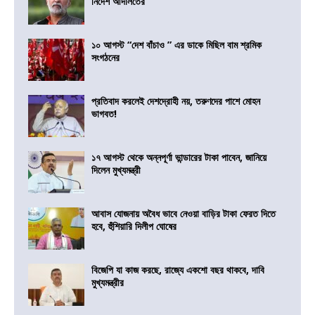
নির্দেশ আদালতের
১০ আগস্ট “দেশ বাঁচাও ” এর ডাকে মিছিল বাম শ্রমিক
সংগঠনের
প্রতিবাদ করলেই দেশদ্রোহী নয়, তরুণদের পাশে মোহন
ভাগবত!
১৭ আগস্ট থেকে অন্নপূর্ণা ভান্ডারের টাকা পাবেন, জানিয়ে
দিলেন মুখ্যমন্ত্রী
আবাস যোজনায় অবৈধ ভাবে নেওয়া বাড়ির টাকা ফেরত দিতে
হবে, হুঁশিয়ারি দিলীপ ঘোষের
বিজেপি যা কাজ করছে, রাজ্যে একশো বছর থাকবে, দাবি
মুখ্যমন্ত্রীর