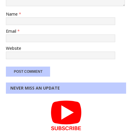
Name
*
Email
*
Website
NEVER MISS AN UPDATE