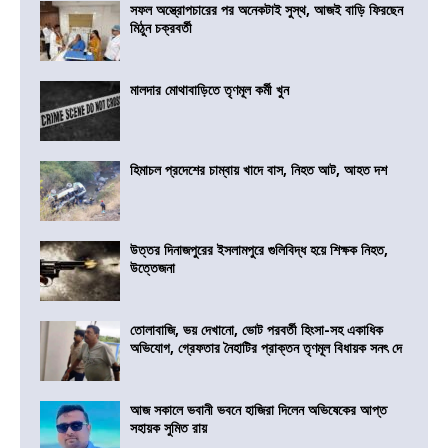
সফল অস্ত্রোপচারের পর অনেকটাই সুস্থ, আজই বাড়ি ফিরছেন
মিঠুন চক্রবর্তী
মালদার মোথাবাড়িতে তৃণমূল কর্মী খুন
হিমাচল প্রদেশের চাম্বায় খাদে বাস, নিহত আট, আহত দশ
উত্তর দিনাজপুরের ইসলামপুরে গুলিবিদ্ধ হয়ে শিক্ষক নিহত,
উত্তেজনা
তোলাবাজি, ভয় দেখানো, ভোট পরবর্তী হিংসা-সহ একাধিক
অভিযোগ, গ্রেফতার নৈহাটির প্রাক্তন তৃণমূল বিধায়ক সনৎ দে
আজ সকালে ভবানী ভবনে হাজিরা দিলেন অভিষেকের আপ্ত
সহায়ক সুমিত রায়