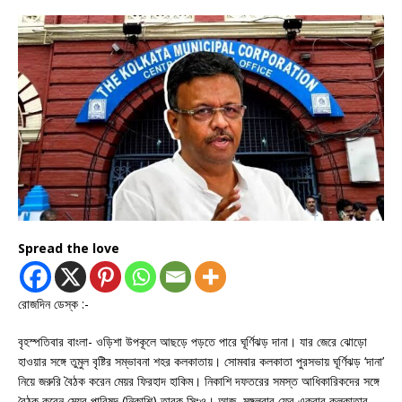
Spread the love
রোজদিন ডেস্ক :-
বৃহস্পতিবার বাংলা- ওড়িশা উপকূলে আছড়ে পড়তে পারে ঘূর্ণিঝড় দানা। যার জেরে ঝোড়ো
হাওয়ার সঙ্গে তুমুল বৃষ্টির সম্ভাবনা শহর কলকাতায়। সোমবার কলকাতা পুরসভায় ঘূর্ণিঝড় ‘দানা’
নিয়ে জরুরি বৈঠক করেন মেয়র ফিরহাদ হাকিম। নিকাশি দফতরের সমস্ত আধিকারিকদের সঙ্গে
বৈঠক করেন মেয়র পারিষদ (নিকাশি) তারক সিংও। আজ, মঙ্গলবার ফের একবার কলকাতার