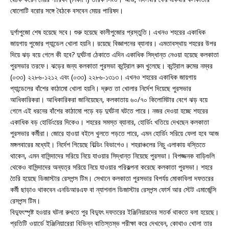
ষোলোটি বরোর সঙ্গে বৈঠকে বসবেন মেয়র পারিষদ।
দুর্গাপুজো শেষ হয়েছে সবে। শুরু হয়েছে কালীপুজোর প্রস্তুতি। এখনও শহরের একাধিক
জায়গায় পুজোর প্যান্ডেল খোলা হয়নি। রয়েছে বিজ্ঞাপনের ব্যানার। এমতাবস্থায় শহরের উপর
দিয়ে ঝড় বয়ে গেলে কী হবে? দুর্ঘটনা ঠেকাতে এদিন একাধিক সিদ্ধান্ত নেওয়া হয়েছে কলকাতা
পুরসভার তরফে। ঝড়ের জন্য কলকাতা পুরসভা কন্ট্রোল রুম খুলেছে। কন্ট্রোল রুমের নম্বর
(০৩৩) ২২৮৬-১২১২ এবং (০৩৩) ২২৮৬-১৩১৩। এখনও শহরের একাধিক জায়গায়
প্যান্ডেলের বাঁশের কাঠামো খোলা হয়নি। দ্রুত তা খোলার নির্দেশ দিয়েছে পুরসভার
আধিকারিকরা। আধিকারিকরা জানিয়েছেন, কলকাতায় ৬০/৭০ কিলোমিটার বেগে ঝড় বয়ে
গেলে এই ধরনের বাঁশের কাঠামো পড়ে বড় দুর্ঘটনা ঘটতে পারে। নজর দেওয়া হচ্ছে শহরের
একাধিক বড় হোর্ডিংয়ের দিকেও। শহরের সমস্ত ব্যানার, হোর্ডিং খতিয়ে দেখছেন কলকাতা
পুরসভার কর্মীরা। জোরে হাওয়া বইলে খুলতে পড়তে পারে, এমন হোর্ডিং সরিয়ে ফেলা হবে আজ
মঙ্গলবারের মধ্যেই। নির্দেশ গিয়েছে বিল্ডিং বিভাগেও। শহরাঞ্চলের নিচু এলাকায় বস্তিতে
থাকেন, এমন বাসিন্দাদের সরিয়ে নিয়ে যাওয়ার সিদ্ধান্ত নিয়েছে পুরসভা। বিপজ্জনক বাড়িগুলি
থেকেও বাসিন্দাদের অন্যত্র সরিয়ে নিয়ে যাওয়ার পরিকল্পনা করেছে কলকাতা পুরসভা। শহরে
তৈরি হয়েছে ডিজাস্টার রেসপন্স টিম। সেখানে কলকাতা পুরসভার বিপর্যয় মোকাবিলা দফতরের
কর্মী ছাড়াও থাকবেন এনডিআরএফ বা ন্যাশনাল ডিজাস্টার রেসপন্স ফোর্স আর স্টেট এমার্জেন্সি
রেসপন্স টিম।
বিদ্যুৎস্পৃষ্ট হওয়ার ঘটনা রুখতে পুর বিদ্যুৎ দফতরের ইঞ্জিনিয়ারদের সতর্ক থাকতে বলা হয়েছে।
প্রতিটি ওয়ার্ডে ইঞ্জিনিয়ারেরা বিভিন্ন বাতিস্তম্ভ পরীক্ষা করে দেখবেন, কোথাও খোলা তার