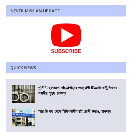
NEVER MISS AN UPDATE
QUICK NEWS
পুলিশি হেফাজতে কাঁচড়াপাড়ার পদত্যাগী টিএমসি কাউন্সিলরের
স্বামীর মৃত্যু, চাঞ্চল্য
আর জি কর থেকে চিকিৎসাধীন দুই রোগী উধাও, চাঞ্চল্য