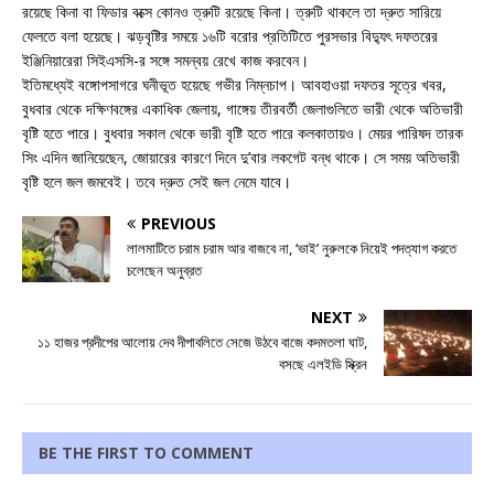
রয়েছে কিনা বা ফিডার বক্সে কোনও ত্রুটি রয়েছে কিনা। ত্রুটি থাকলে তা দ্রুত সারিয়ে
ফেলতে বলা হয়েছে। ঝড়বৃষ্টির সময়ে ১৬টি বরোর প্রতিটিতে পুরসভার বিদ্যুৎ দফতরের
ইঞ্জিনিয়ারেরা সিইএসসি-র সঙ্গে সমন্বয় রেখে কাজ করবেন।
ইতিমধ্যেই বঙ্গোপসাগরে ঘনীভূত হয়েছে গভীর নিম্নচাপ। আবহাওয়া দফতর সূত্রে খবর,
বুধবার থেকে দক্ষিণবঙ্গের একাধিক জেলায়, গাঙ্গেয় তীরবর্তী জেলাগুলিতে ভারী থেকে অতিভারী
বৃষ্টি হতে পারে। বুধবার সকাল থেকে ভারী বৃষ্টি হতে পারে কলকাতায়ও। মেয়র পারিষদ তারক
সিং এদিন জানিয়েছেন, জোয়ারের কারণে দিনে দু’বার লকগেট বন্ধ থাকে। সে সময় অতিভারী
বৃষ্টি হলে জল জমবেই। তবে দ্রুত সেই জল নেমে যাবে।
PREVIOUS
লালমাটিতে চরাম চরাম আর বাজবে না, ‘ভাই’ নুরুলকে নিয়েই পদত্যাগ করতে
চলেছেন অনুব্রত
NEXT
১১ হাজর প্রদীপের আলোয় দেব দীপাবলিতে সেজে উঠবে বাজে কদমতলা ঘাট,
বসছে এলইডি স্ক্রিন
BE THE FIRST TO COMMENT