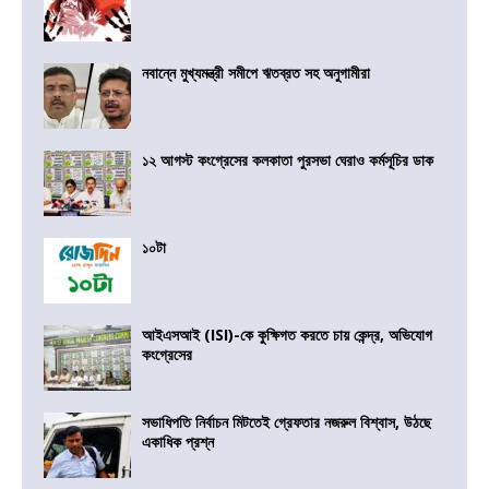
নবান্নে মুখ্যমন্ত্রী সমীপে ঋতব্রত সহ অনুগামীরা
১২ আগস্ট কংগ্রেসের কলকাতা পুরসভা ঘেরাও কর্মসূচির ডাক
১০টা
আইএসআই (ISI)-কে কুক্ষিগত করতে চায় কেন্দ্র, অভিযোগ
কংগ্রেসের
সভাধিপতি নির্বাচন মিটতেই গ্রেফতার নজরুল বিশ্বাস, উঠছে
একাধিক প্রশ্ন