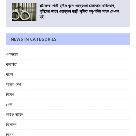
সল্টলেকে গেস্ট হাউস খুলে দেহব্যবসা চালানোর অভিযোগ,
পুলিশের জালে ও্রাক্তন মন্ত্রী সুজিত বসু-ঘনিষ্ঠ সায়ন দে-সহ
দুই
NEWS IN CATEGORIES
একনজরে
কলকাতা
বাংলা
আমার দেশ
বিদেশ
খেলা
লাইফ স্টাইল
বিনোদন
বিবিধ