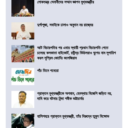
লোকতন্ত্র সেনানীদের সম্মান জ্ঞাপন মুখ্যমন্ত্রীর
দুর্গাপূজা, সবাইকে ঢালাও অনুদান নয় রাজ্যের
আট বিচারপতির পর এবার স্থায়ী প্রধান বিচারপতি পেতে
চলেছে কলকাতা হাইকোর্ট, রবীন্দ্র বিঠ্ঠলরাও ঘুগের নাম সুপারিশ
করল সুপ্রিম কোর্টের কলেজিয়াম
পাঁচ তিনে পনেরো
প্রাক্তন মুখ্যমন্ত্রীকে অপমান, হেনস্থায় বিজেপি জড়িত নয়,
দাবি করে ঘটনার নিন্দা শমীক ভট্টাচার্যর
হালিশহরে প্রাক্তন মুখ্যমন্ত্রী, তাঁর বিরুদ্ধে তুমুল বিক্ষোভ