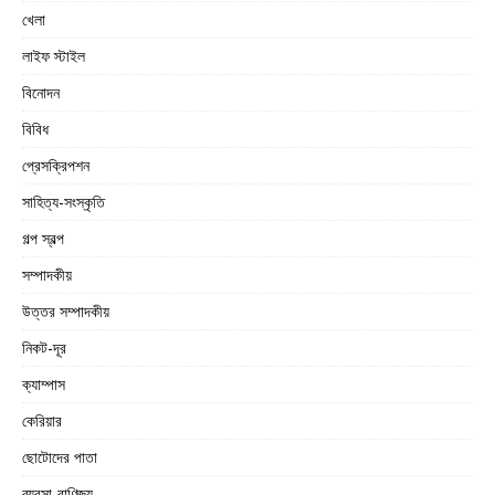
খেলা
লাইফ স্টাইল
বিনোদন
বিবিধ
প্রেসক্রিপশন
সাহিত্য-সংস্কৃতি
গল্প স্বল্প
সম্পাদকীয়
উত্তর সম্পাদকীয়
নিকট-দূর
ক্যাম্পাস
কেরিয়ার
ছোটোদের পাতা
ব্যবসা-বাণিজ্য