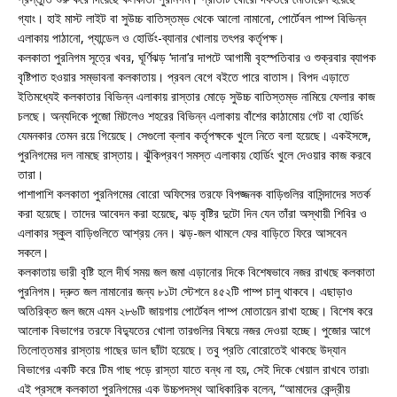
গ্যাং। হাই মাস্ট লাইট বা সুউচ্চ বাতিস্তম্ভ থেকে আলো নামানো, পোর্টেবল পাম্প বিভিন্ন
এলাকায় পাঠানো, প্যান্ডেল ও হোর্ডিং-ব্যানার খোলায় তৎপর কর্তৃপক্ষ।
কলকাতা পুরনিগম সূত্রে খবর, ঘূর্ণিঝড় ‘দানা’র দাপটে আগামী বৃহস্পতিবার ও শুক্রবার ব্যাপক
বৃষ্টিপাত হওয়ার সম্ভাবনা কলকাতায়। প্রবল বেগে বইতে পারে বাতাস। বিপদ এড়াতে
ইতিমধ্যেই কলকাতার বিভিন্ন এলাকায় রাস্তার মোড়ে সুউচ্চ বাতিস্তম্ভ নামিয়ে ফেলার কাজ
চলছে। অন্যদিকে পুজো মিটলেও শহরের বিভিন্ন এলাকায় বাঁশের কাঠামোয় গেট বা হোর্ডিং
যেমনকার তেমন রয়ে গিয়েছে। সেগুলো ক্লাব কর্তৃপক্ষকে খুলে নিতে বলা হয়েছে। একইসঙ্গে,
পুরনিগমের দল নামছে রাস্তায়। ঝুঁকিপ্রবণ সমস্ত এলাকায় হোর্ডিং খুলে দেওয়ার কাজ করবে
তারা।
পাশাপাশি কলকাতা পুরনিগমের বোরো অফিসের তরফে বিপজ্জনক বাড়িগুলির বাসিন্দাদের সতর্ক
করা হয়েছে। তাদের আবেদন করা হয়েছে, ঝড় বৃষ্টির দুটো দিন যেন তাঁরা অস্থায়ী শিবির ও
এলাকার স্কুল বাড়িগুলিতে আশ্রয় নেন। ঝড়-জল থামলে ফের বাড়িতে ফিরে আসবেন
সকলে।
কলকাতায় ভারী বৃষ্টি হলে দীর্ঘ সময় জল জমা এড়ানোর দিকে বিশেষভাবে নজর রাখছে কলকাতা
পুরনিগম। দ্রুত জল নামানোর জন্য ৮১টা স্টেশনে ৪৫২টি পাম্প চালু থাকবে। এছাড়াও
অতিরিক্ত জল জমে এমন ২৮৬টি জায়গায় পোর্টেবল পাম্প মোতায়েন রাখা হচ্ছে। বিশেষ করে
আলোক বিভাগের তরফে বিদ্যুতের খোলা তারগুলির বিষয়ে নজর দেওয়া হচ্ছে। পুজোর আগে
তিলোত্তমার রাস্তায় গাছের ডাল ছাঁটা হয়েছে। তবু প্রতি বোরোতেই থাকছে উদ্যান
বিভাগের একটি করে টিম গাছ পড়ে রাস্তা যাতে বন্ধ না হয়, সেই দিকে খেয়াল রাখবে তারা৷
এই প্রসঙ্গে কলকাতা পুরনিগমের এক উচ্চপদস্থ আধিকারিক বলেন, “আমাদের কেন্দ্রীয়