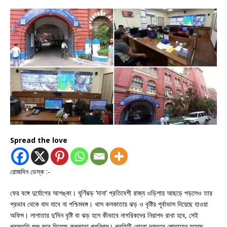
Spread the love
রোজদিন ডেস্ক :-
ফের বঙ্গে দুর্যোগের আশঙ্কা। ঘূর্ণিঝড় ‘দানা’ প্রতিবেশী রাজ্য ওড়িশায় আছড়ে পড়লেও তার
প্রভাব থেকে বাদ যাবে না পশ্চিমবঙ্গ। খাস কলকাতায় ঝড় ও বৃষ্টির পূর্বাভাস দিয়েছে হাওয়া
অফিস। লাগাতার দু’দিন বৃষ্টি বা ঝড় হলে কীভাবে নাগরিকদের নিরাপদ রাখা হবে, সেই
প্রস্তুতি শুরু করে দিয়েছে কলকাতা পুরনিগম। প্রতিটি বোরো দফতরে মোতায়েন হয়েছে