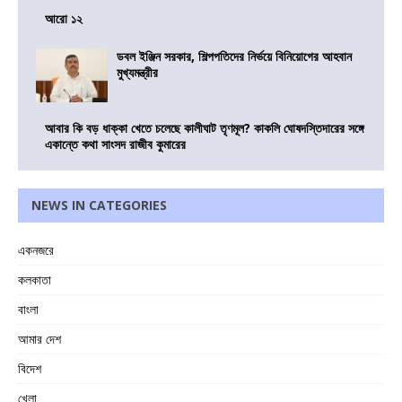
আরো ১২
ডবল ইঞ্জিন সরকার, শিল্পপতিদের নির্ভয়ে বিনিয়োগের আহবান
মুখ্যমন্ত্রীর
আবার কি বড় ধাক্কা খেতে চলেছে কালীঘাট তৃণমূল? কাকলি ঘোষদস্তিদারের সঙ্গে
একান্তে কথা সাংসদ রাজীব কুমারের
NEWS IN CATEGORIES
একনজরে
কলকাতা
বাংলা
আমার দেশ
বিদেশ
খেলা