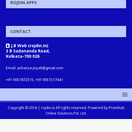
ROJDIN APPS
CONTACT
J.B Web (rojdin.in)
3 B Sadananda Road,
Kolkata-700 026
Email: acharya.piyali@gmail.com
+91 9051872515, +91 9051517441
Copyright © 2018 |
rojdin.in
All rights reserved. Powered by
Prismhub
Online Solutions Pvt. Ltd.