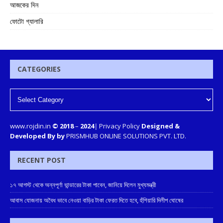
আজকের দিন
ফোটো গ্যালারি
CATEGORIES
www.rojdin.in
© 2018
–
2024
|
Privacy Policy
Designed &
Developed By by
PRISMHUB ONLINE SOLUTIONS PVT. LTD.
RECENT POST
১৭ আগস্ট থেকে অন্নপূর্ণা ভান্ডারের টাকা পাবেন, জানিয়ে দিলেন মুখ্যমন্ত্রী
আবাস যোজনায় অবৈধ ভাবে নেওয়া বাড়ির টাকা ফেরত দিতে হবে, হুঁশিয়ারি দিলীপ ঘোষের