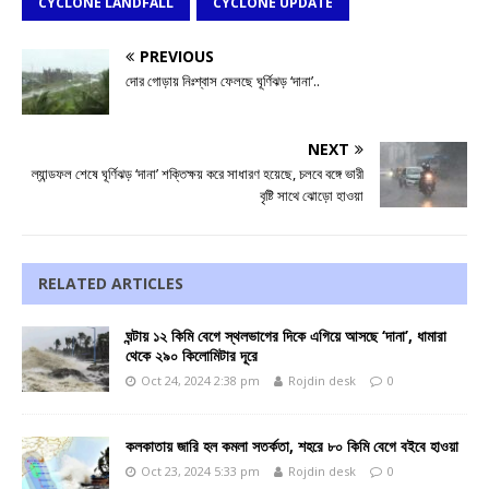
CYCLONE LANDFALL
CYCLONE UPDATE
PREVIOUS
দোর গোড়ায় নিঃশ্বাস ফেলছে ঘূর্ণিঝড় ‘দানা’..
NEXT
ল্যান্ডফল শেষে ঘূর্ণিঝড় ‘দানা’ শক্তিক্ষয় করে সাধারণ হয়েছে, চলবে বঙ্গে ভারী
বৃষ্টি সাথে ঝোড়ো হাওয়া
RELATED ARTICLES
ঘন্টায় ১২ কিমি বেগে স্থলভাগের দিকে এগিয়ে আসছে ‘দানা’, ধামারা
থেকে ২৯০ কিলোমিটার দূরে
Oct 24, 2024 2:38 pm
Rojdin desk
0
কলকাতায় জারি হল কমলা সতর্কতা, শহরে ৮০ কিমি বেগে বইবে হাওয়া
Oct 23, 2024 5:33 pm
Rojdin desk
0