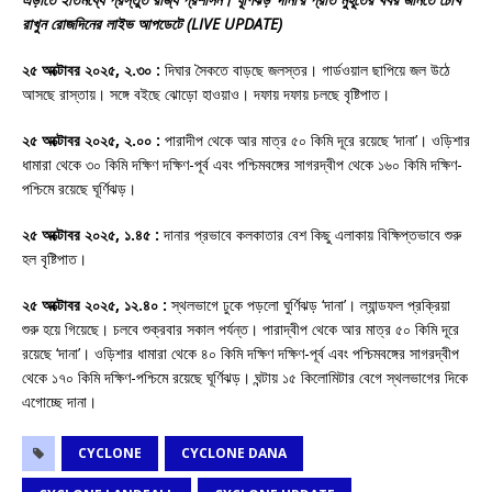
রাখুন রোজদিনের লাইভ আপডেটে (LIVE UPDATE)
২৫ অক্টোবর ২০২৫, ২.৩০ :
দিঘার সৈকতে বাড়ছে জলস্তর। গার্ডওয়াল ছাপিয়ে জল উঠে
আসছে রাস্তায়। সঙ্গে বইছে ঝোড়ো হাওয়াও। দফায় দফায় চলছে বৃষ্টিপাত।
২৫ অক্টোবর ২০২৫, ২.০০ :
পারাদীপ থেকে আর মাত্র ৫০ কিমি দূরে রয়েছে ‘দানা’। ওড়িশার
ধামারা থেকে ৩০ কিমি দক্ষিণ দক্ষিণ-পূর্ব এবং পশ্চিমবঙ্গের সাগরদ্বীপ থেকে ১৬০ কিমি দক্ষিণ-
পশ্চিমে রয়েছে ঘূর্ণিঝড়।
২৫ অক্টোবর ২০২৫, ১.৪৫ :
দানার প্রভাবে কলকাতার বেশ কিছু এলাকায় বিক্ষিপ্তভাবে শুরু
হল বৃষ্টিপাত।
২৫ অক্টোবর ২০২৫, ১২.৪০ :
স্থলভাগে ঢুকে পড়লো ঘুর্ণিঝড় ‘দানা’। ল্যান্ডফল প্রক্রিয়া
শুরু হয়ে গিয়েছে। চলবে শুক্রবার সকাল পর্যন্ত। পারাদ্বীপ থেকে আর মাত্র ৫০ কিমি দূরে
রয়েছে ‘দানা’। ওড়িশার ধামারা থেকে ৪০ কিমি দক্ষিণ দক্ষিণ-পূর্ব এবং পশ্চিমবঙ্গের সাগরদ্বীপ
থেকে ১৭০ কিমি দক্ষিণ-পশ্চিমে রয়েছে ঘূর্ণিঝড়। ঘন্টায় ১৫ কিলোমিটার বেগে স্থলভাগের দিকে
এগোচ্ছে দানা।
CYCLONE
CYCLONE DANA