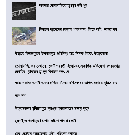
মালদার মোথাবাড়িতে তৃণমূল কর্মী খুন
হিমাচল প্রদেশের চাম্বায় খাদে বাস, নিহত আট, আহত দশ
উত্তর দিনাজপুরের ইসলামপুরে গুলিবিদ্ধ হয়ে শিক্ষক নিহত, উত্তেজনা
তোলাবাজি, ভয় দেখানো, ভোট পরবর্তী হিংসা-সহ একাধিক অভিযোগ, গ্রেফতার
নৈহাটির প্রাক্তন তৃণমূল বিধায়ক সনৎ দে
আজ সকালে ভবানী ভবনে হাজিরা দিলেন অভিষেকের আপ্ত সহায়ক সুমিত রায়
দশে দশ
উত্তরবঙ্গের বুনিয়াদপুরে ব্যাঙ্ক ম্যানেজারের রহস্য মৃত্যু
মুম্বাইয়ে প্রশান্ত কিশোর সমীপে পাওয়ার পত্মী
ফের মেট্রোয় আত্মহত্যার চেষ্টা, পরিষেবা ব্যাহত