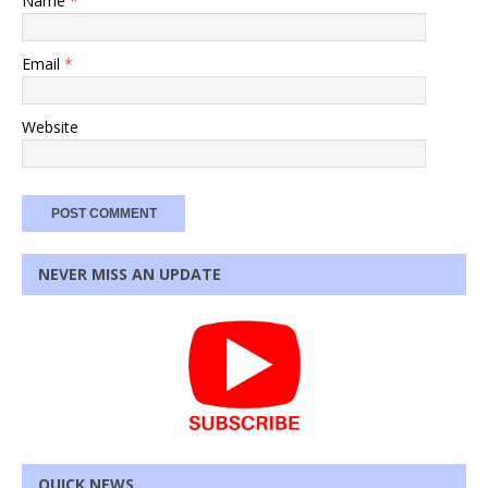
Name
*
Email
*
Website
NEVER MISS AN UPDATE
QUICK NEWS