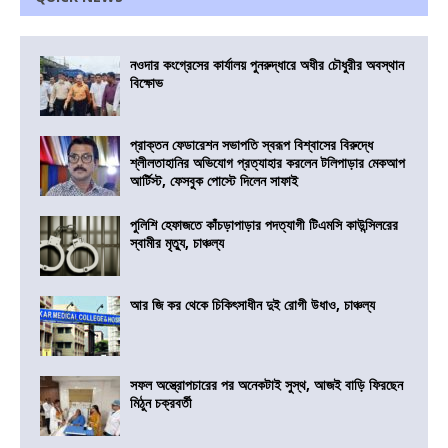
নওদার কংগ্রেসের কার্যালয় পুনরুদ্ধারে অধীর চৌধুরীর অবস্থান
বিক্ষোভ
প্রাক্তন ফেডারেশন সভাপতি স্বরূপ বিশ্বাসের বিরুদ্ধে
শ্লীলতাহানির অভিযোগ প্রত্যাহার করলেন টলিপাড়ার মেকআপ
আর্টিস্ট, ফেসবুক পোস্টে দিলেন সাফাই
পুলিশি হেফাজতে কাঁচড়াপাড়ার পদত্যাগী টিএমসি কাউন্সিলরের
স্বামীর মৃত্যু, চাঞ্চল্য
আর জি কর থেকে চিকিৎসাধীন দুই রোগী উধাও, চাঞ্চল্য
সফল অস্ত্রোপচারের পর অনেকটাই সুস্থ, আজই বাড়ি ফিরছেন
মিঠুন চক্রবর্তী