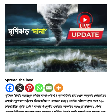
Spread the love
ঘূর্ণিঝড় ‘দানা’র আতঙ্কে কাঁপছে বাংলা-ওড়িশা। বৃহস্পতিবার রাত থেকে শুক্রবার ভোররাতের
মধ্যেই ল্যান্ডফল ওড়িশার ভিতরকণিকা ও ধামারার কাছে
। সর্বোচ্চ গতিবেগ হতে পারে ১২০
কিলোমিটার প্রতি ঘণ্টা। বাংলার উপকূলীয় এলাকায় ক্ষয়ক্ষতির আশঙ্কা মারাত্মক। বিপদ
এড়াতে ইতিমধ্যে প্রস্তুত রাজ্য প্রশাসন। ঘূর্ণিঝড় ‘দানা’র প্রতি মুহূর্তের খবর জানতে চোখ