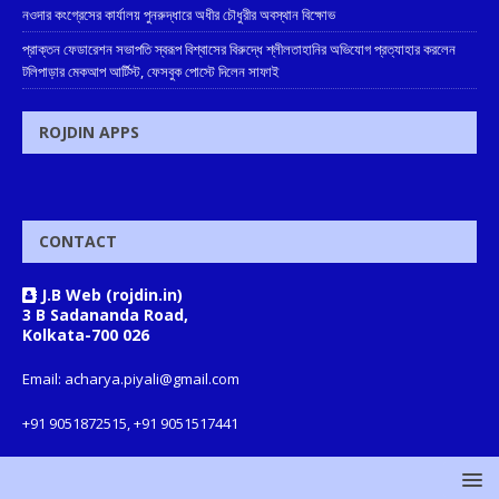
নওদার কংগ্রেসের কার্যালয় পুনরুদ্ধারে অধীর চৌধুরীর অবস্থান বিক্ষোভ
প্রাক্তন ফেডারেশন সভাপতি স্বরূপ বিশ্বাসের বিরুদ্ধে শ্লীলতাহানির অভিযোগ প্রত্যাহার করলেন
টলিপাড়ার মেকআপ আর্টিস্ট, ফেসবুক পোস্টে দিলেন সাফাই
ROJDIN APPS
CONTACT
J.B Web (rojdin.in)
3 B Sadananda Road,
Kolkata-700 026
Email: acharya.piyali@gmail.com
+91 9051872515, +91 9051517441