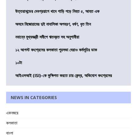
উত্তরাখন্ডের দেবপ্রয়াগে খাদে গাড়ি পড়ে নিহত ৫, আহত এক
অসমে মিজোরামের দুই নাবালিকা অপহরণ, ধর্ষণ, ধৃত তিন
নবান্নে মুখ্যমন্ত্রী সমীপে ঋতব্রত সহ অনুগামীরা
১২ আগস্ট কংগ্রেসের কলকাতা পুরসভা ঘেরাও কর্মসূচির ডাক
১০টা
আইএসআই (ISI)-কে কুক্ষিগত করতে চায় কেন্দ্র, অভিযোগ কংগ্রেসের
NEWS IN CATEGORIES
একনজরে
কলকাতা
বাংলা