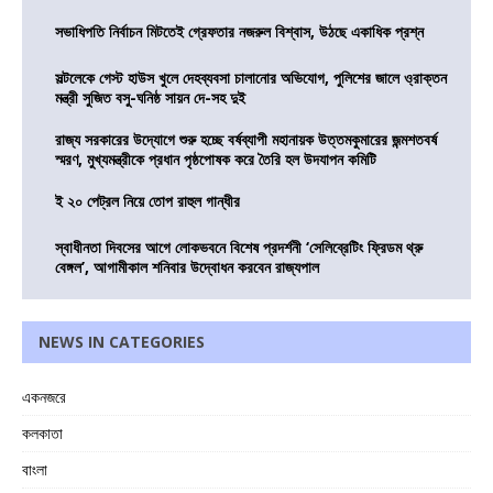
সভাধিপতি নির্বাচন মিটতেই গ্রেফতার নজরুল বিশ্বাস, উঠছে একাধিক প্রশ্ন
সল্টলেকে গেস্ট হাউস খুলে দেহব্যবসা চালানোর অভিযোগ, পুলিশের জালে ও্রাক্তন
মন্ত্রী সুজিত বসু-ঘনিষ্ঠ সায়ন দে-সহ দুই
রাজ্য সরকারের উদ্যোগে শুরু হচ্ছে বর্ষব্যাপী মহানায়ক উত্তমকুমারের জন্মশতবর্ষ
স্মরণ, মুখ্যমন্ত্রীকে প্রধান পৃষ্ঠপোষক করে তৈরি হল উদযাপন কমিটি
ই ২০ পেট্রল নিয়ে তোপ রাহুল গান্ধীর
স্বাধীনতা দিবসের আগে লোকভবনে বিশেষ প্রদর্শনী ‘সেলিব্রেটিং ফ্রিডম থ্রু
বেঙ্গল’, আগামীকাল শনিবার উদ্বোধন করবেন রাজ্যপাল
NEWS IN CATEGORIES
একনজরে
কলকাতা
বাংলা