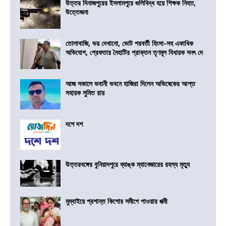
উত্তর দিনাজপুরের ইসলামপুরে গুলিবিদ্ধ হয়ে শিক্ষক নিহত,
উত্তেজনা
তোলাবাজি, ভয় দেখানো, ভোট পরবর্তী হিংসা-সহ একাধিক
অভিযোগ, গ্রেফতার নৈহাটির প্রাক্তন তৃণমূল বিধায়ক সনৎ দে
আজ সকালে ভবানী ভবনে হাজিরা দিলেন অভিষেকের আপ্ত
সহায়ক সুমিত রায়
দশে দশ
উত্তরবঙ্গের বুনিয়াদপুরে ব্যাঙ্ক ম্যানেজারের রহস্য মৃত্যু
মুম্বাইয়ে প্রশান্ত কিশোর সমীপে পাওয়ার পত্মী