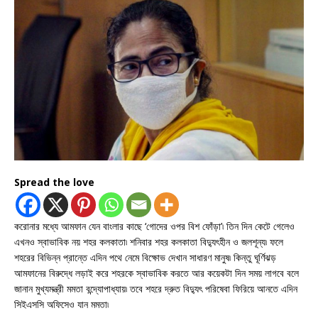
Spread the love
করোনার মধ্যে আমফান যেন বাংলার কাছে ‘গোদের ওপর বিশ ফোঁড়া’৷ তিন দিন কেটে গেলেও
এখনও স্বাভাবিক নয় শহর কলকাতা৷ শনিবার শহর কলকাতা বিদ্যুৎহীন ও জলশূন্য৷ ফলে
শহরের বিভিন্ন প্রান্তে এদিন পথে নেমে বিক্ষোভ দেখান সাধারণ মানুষ৷ কিন্তু ঘূর্ণিঝড়
আমফানের বিরুদ্ধে লড়াই করে শহরকে স্বাভাবিক করতে আর কয়েকটা দিন সময় লাগবে বলে
জানান মুখ্যমন্ত্রী মমতা বন্দ্যোপাধ্যায়৷ তবে শহরে দ্রুত বিদ্যুৎ পরিষেবা ফিরিয়ে আনতে এদিন
সিইএসসি অফিসেও যান মমতা৷