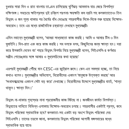
বুধবার সারা দিন ও রাত বাংলায় তাণ্ডব চালিয়েছে ঘূর্ণিঝড় আমফান৷ যার জেরে বিপর্যস্ত
দক্ষিণবঙ্গ। সবচেয়ে ক্ষতিগ্রস্থ দুই চব্বিশ পরগনা৷ ক্ষয়ক্ষতি কম হয়নি শহ কলকাতাতেও৷ তিন
বিদ্যুৎ ও জন শূন্য থাকার পর ধৈর্যের বাঁধ ভেঙেছে শহরবাসীর৷ দিকে-দিকে শুরু হয়েছে বিক্ষোভ-
অবরোধ। তবে এর মধ্যে রাজনৈতিক চক্রান্ত দেখছেন মুখ্যমন্ত্রী৷
এদিন নবান্নে মুখ্যমন্ত্রী বলেন, ‘আমরা সাধ্যমতো কাজ করছি। আমি ও আমার টিম ৩ দিন
ঘুমাইনি। দিন-রাত এক করে কাজ করছি। সব দলকে বলব, কিছুদিনের জন্য ক্ষান্ত হন। দয়া
করে উসকানি দেবেন না৷’ শহরে বিদ্যুৎ বিপর্যয় নিয়ে মুখ্যমন্ত্রী বলেন, সিইএসসি-র কর্ণধার
সঞ্জীব গোয়েঙ্কার সঙ্গে আমার ও মুখ্যসচিবের কথা হয়েছে৷’
এরপরই মুখ্যমন্ত্রী পৌঁছে যান CESC-এর কন্ট্রোল রুমে। কেন এত সমস্যা হচ্ছে, তা নিয়ে
কথাও বলেন। মুখ্যমন্ত্রীর অভিযোগ, বিরোধীদের একাংশ ‘মানুষকে উত্যক্ত করছে’ আর
‘সংবাদমাধ্য়মের একাংশ সেটা বড় করে’ দেখাচ্ছে। বিরোধীদের উদ্দেশে মুখ্যমন্ত্রীর বার্তা, ‘শান্ত
থাকুন। ক্ষান্ত দিন।’
বিদ্যুৎ না-থাকায় গৃহস্থের নানা প্রয়োজনীয় কাজ মিটছে না। জনজীবন কার্যত বিপর্যস্ত।
বিদ্যুতের দাবিতে বিভিন্ন এলাকায় বিক্ষোভ-অবরোধ চলছে। শহরবাসীর একটাই প্রশ্ন, কবে
বিদ্যুৎ পরিষেবা স্বাভাবিক হবে? কলকাতা-সহ একটা বড় অংশে বিদ্যুৎ পরিষেবা দেয়
সিইএসসি। তাদের তরফে জানা, কলকাতায় বিদ্যুৎ পরিষেবা আগামী মঙ্গলবারের মধ্যে
স্বাভাবিক হয়ে যাবে৷