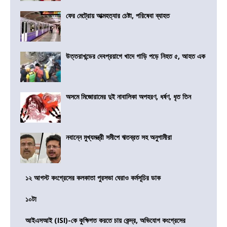
ফের মেট্রোয় আত্মহত্যার চেষ্টা, পরিষেবা ব্যাহত
উত্তরাখন্ডের দেবপ্রয়াগে খাদে গাড়ি পড়ে নিহত ৫, আহত এক
অসমে মিজোরামের দুই নাবালিকা অপহরণ, ধর্ষণ, ধৃত তিন
নবান্নে মুখ্যমন্ত্রী সমীপে ঋতব্রত সহ অনুগামীরা
১২ আগস্ট কংগ্রেসের কলকাতা পুরসভা ঘেরাও কর্মসূচির ডাক
১০টা
আইএসআই (ISI)-কে কুক্ষিগত করতে চায় কেন্দ্র, অভিযোগ কংগ্রেসের