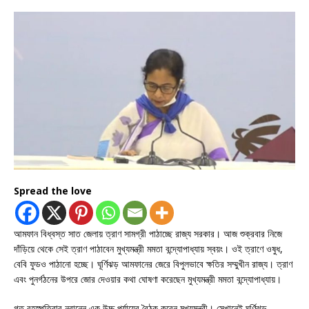
Spread the love
আমফান বিধ্বস্ত সাত জেলায় ত্রাণ সামগ্রী পাঠাচ্ছে রাজ্য সরকার। আজ শুক্রবার নিজে
দাঁড়িয়ে থেকে সেই ত্রাণ পাঠাবেন মুখ্যমন্ত্রী মমতা বন্দ্যোপাধ্যায় স্বয়ং। ওই ত্রাণে ওষুধ,
বেবি ফুডও পাঠানো হচ্ছে। ঘূর্ণিঝড় আমফানের জেরে বিপুলভাবে ক্ষতির সম্মুখীন রাজ্য। ত্রাণ
এবং পুনর্গঠনের উপরে জোর দেওয়ার কথা ঘোষণা করেছেন মুখ্যমন্ত্রী মমতা বন্দ্যোপাধ্যায়।
গত বৃহস্পতিবার নবান্নে এক উচ্চ পর্যায়ের বৈঠক করেন মুখ্যমন্ত্রী। সেখানেই ঘূর্ণিঝড়