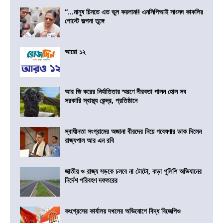
“…মানুষ চিনতে এত ভুল করলাম!! এনসিপিআই সাংসদ কাকলির
পোস্টে জল্পনা তুঙ্গে
আরো ১২
আর জি করের নির্যাতিতার স্মরণে নীরবতা পালন হোল সব
সরকারি স্বাস্থ্য কেন্দ্র, প্রতিষ্ঠানে
স্বাধীনতা সংগ্রামের অজানা বীরদের নিয়ে গবেষণার ডাক দিলেন
রাজ্যপাল আর এন রবি
জাতীয় ও রাজ্য সড়কে চলবে না টোটো, কড়া পুলিশি অভিযানের
নির্দেশ পরিবহণ দফতরের
কংগ্রেসের কার্যালয় দখলের অভিযোগে বিদ্ধ বিজেপিও