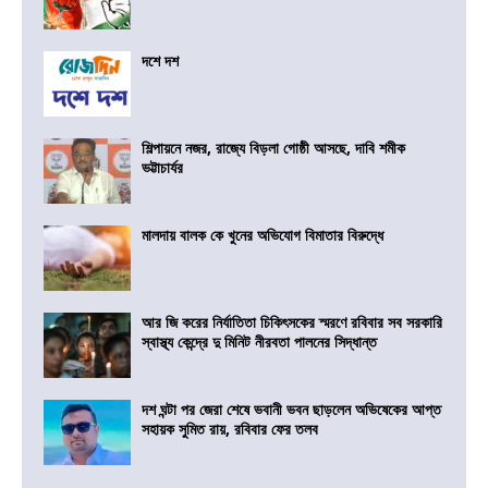
দশে দশ
শিল্পায়নে নজর, রাজ্যে বিড়লা গোষ্ঠী আসছে, দাবি শমীক
ভট্টাচার্যর
মালদায় বালক কে খুনের অভিযোগ বিমাতার বিরুদ্ধে
আর জি করের নির্যাতিতা চিকিৎসকের স্মরণে রবিবার সব সরকারি
স্বাস্থ্য কেন্দ্রে দু মিনিট নীরবতা পালনের সিদ্ধান্ত
দশ ঘন্টা পর জেরা শেষে ভবানী ভবন ছাড়লেন অভিষেকের আপ্ত
সহায়ক সুমিত রায়, রবিবার ফের তলব