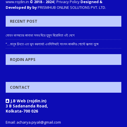
www.rojdin.in
© 2018
–
2024
|
Privacy Policy
Designed &
Developed By by
PRISMHUB ONLINE SOLUTIONS PVT. LTD.
RECENT POST
মোহন ভাগবতের কানাডা সফর ঘিরে তুমুল বিরোধিতা ওই দেশে
“…মানুষ চিনতে এত ভুল করলাম!! এনসিপিআই সাংসদ কাকলির পোস্টে জল্পনা তুঙ্গে
ROJDIN APPS
CONTACT
J.B Web (rojdin.in)
3 B Sadananda Road,
Kolkata-700 026
Email: acharya.piyali@gmail.com