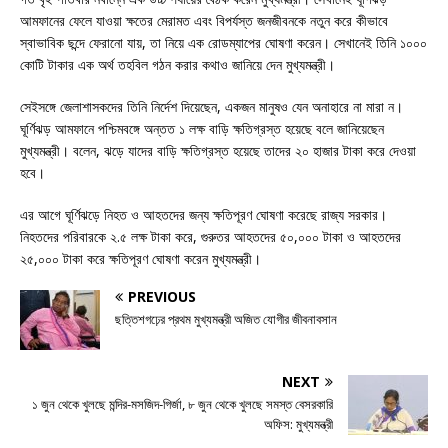
আমফানের ফেলে যাওয়া ক্ষতের মেরামত এবং বিপর্যস্ত জনজীবনকে নতুন করে কীভাবে
স্বাভাবিক ছন্দে ফেরানো যায়, তা নিয়ে এক রোডম্যাপের ঘোষণা করেন। সেখানেই তিনি ১০০০
কোটি টাকার এক অর্থ তহবিল গঠন করার কথাও জানিয়ে দেন মুখ্যমন্ত্রী।
সেইসঙ্গে জেলাশাসকদের তিনি নির্দেশ দিয়েছেন, একজন মানুষও যেন অনাহারে না মারা ন।
ঘূর্ণিঝড় আমফানে পশ্চিমবঙ্গে অন্তত ১ লক্ষ বাড়ি ক্ষতিগ্রস্ত হয়েছে বলে জানিয়েছেন
মুখ্যমন্ত্রী। বলেন, ঝড়ে যাদের বাড়ি ক্ষতিগ্রস্ত হয়েছে তাদের ২০ হাজার টাকা করে দেওয়া
হবে।
এর আগে ঘূর্ণিঝড়ে নিহত ও আহতদের জন্য ক্ষতিপূরণ ঘোষণা করেছে রাজ্য সরকার।
নিহতদের পরিবারকে ২.৫ লক্ষ টাকা করে, গুরুতর আহতদের ৫০,০০০ টাকা ও আহতদের
২৫,০০০ টাকা করে ক্ষতিপূরণ ঘোষণা করেন মুখ্যমন্ত্রী।
PREVIOUS
ছত্তিশগঢ়ের প্রথম মুখ্যমন্ত্রী অজিত যোগীর জীবনাবসান
NEXT
১ জুন থেকে খুলছে মন্দির-মসজিদ-গির্জা, ৮ জুন থেকে খুলছে সমস্ত বেসরকারি
অফিস: মুখ্যমন্ত্রী