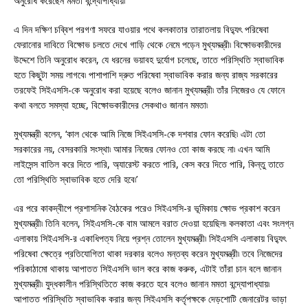
অনুরোধ করেছেন মমতা বন্দ্যোপাধ্যায়৷
এ দিন দক্ষিণ চব্বিশ পরগণা সফরে যাওয়ার পথে কলকাতার তারাতলায় বিদ্যুৎ পরিষেবা
ফেরানোর দাবিতে বিক্ষোভ চলতে দেখে গাড়ি থেকে নেমে পড়েন মুখ্যমন্ত্রী৷ বিক্ষোভকারীদের
উদ্দেশে তিনি অনুরোধ করেন, যে ধরনের ভয়াবহ দুর্যোগ চলেছে, তাতে পরিস্থিতি স্বাভাবিক
হতে কিছুটা সময় লাগবে৷ পাশাপাশি দ্রুত পরিষেবা স্বাভাবিক করার জন্য রাজ্য সরকারের
তরফেই সিইএসসি-কে অনুরোধ করা হয়েছে বলেও জানান মুখ্যমন্ত্রী৷ তাঁর নিজেরও যে ফোনে
কথা বলতে সমস্যা হচ্ছে, বিক্ষোভকারীদের সেকথাও জানান মমতা৷
মুখ্যমন্ত্রী বলেন, ‘কাল থেকে আমি নিজে সিইএসসি-কে দশবার ফোন করেছি৷ এটা তো
সরকারের নয়, বেসরকারি সংস্থা৷ আমার নিজের ফোনও তো কাজ করছে না৷ এখন আমি
লাইসেন্স বাতিল করে দিতে পারি, অ্যারেস্ট করতে পারি, কেস করে দিতে পারি, কিন্তু তাতে
তো পরিস্থিতি স্বাভাবিক হতে দেরি হবে৷’
এর পরে কাকদ্বীপে প্রশাসনিক বৈঠকের পরেও সিইএসসি-র ভূমিকায় ক্ষোভ প্রকাশ করেন
মুখ্যমন্ত্রী৷ তিনি বলেন, সিইএসসি-কে বাম আমলে বরাত দেওয়া হয়েছিল৷ কলকাতা এবং সংলগ্ন
এলাকায় সিইএসসি-র একাধিপত্য নিয়ে প্রশ্ন তোলেন মুখ্যমন্ত্রী৷ সিইএসসি এলাকায় বিদ্যুৎ
পরিষেবা ক্ষেত্রে প্রতিযোগিতা থাকা দরকার বলেও মন্তব্য করেন মুখ্যমন্ত্রী৷ তবে নিজেদের
পরিকাঠামো থাকায় আপাতত সিইএসসি ভাল করে কাজ করুক, এটাই তাঁরা চান বলে জানান
মুখ্যমন্ত্রী৷ যুদ্ধকালীন পরিস্থিতিতে কাজ করতে হবে বলেও জানান মমতা বন্দ্যোপাধ্যায়৷
আপাতত পরিস্থিতি স্বাভাবিক করার জন্য সিইএসসি কর্তৃপক্ষকে দেড়শোটি জেনারেটর ভাড়া