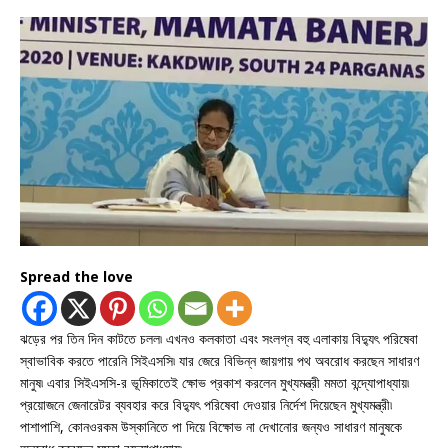
Spread the love
ঝড়ের পর তিন দিন কাটতে চলল৷ এখনও কলকাতা এবং সংলগ্ন বহু এলাকায় বিদ্যুৎ পরিষেবা
স্বাভাবিক করতে পারেনি সিইএসসি৷ যার জেরে বিভিন্ন জায়গায় পথ অবরোধ করছেন সাধারণ
মানুষ৷ এবার সিইএসসি-র ভূমিকাতেই ক্ষোভ প্রকাশ করলেন মুখ্যমন্ত্রী মমতা বন্দ্যোপাধ্যায়৷
প্রয়োজনে জেনারেটর ব্যবহার করে বিদ্যুৎ পরিষেবা দেওয়ার নির্দেশ দিয়েছেন মুখ্যমন্ত্রী৷
পাশাপাশি, কোনওরকম উস্কানিতে পা দিয়ে বিক্ষোভ না দেখানোর জন্যও সাধারণ মানুষকে