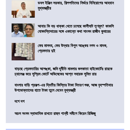
ডবল ইঞ্জিন সরকার, শিল্পপতিদের নির্ভয়ে বিনিয়োগের আহবান
মুখ্যমন্ত্রীর
আবার কি বড় ধাক্কা খেতে চলেছে কালীঘাট তৃণমূল? কাকলি
ঘোষদস্তিদারের সঙ্গে একান্তে কথা সাংসদ রাজীব কুমারের
ফের মালদহ, ফের উদ্ধার বিপুল অঙ্কের নগদ ও মাদক,
গ্রেফতার দুই
বাড়ছে গ্রেফতারির আশঙ্কা, জমি দূর্নীতি মামলায় কলকাতা হাইকোর্টের রায়কে
চ্যালেঞ্জ করে সুপ্রিম কোর্টে অভিষেকের আপ্ত সহায়ক সুমিত রায়
বাংলার বাড়ি প্রকল্প-এর দ্বিতীয় কিস্তির টাকা বিতরণ শুরু, আজ বৃহস্পতিবার
উপভোক্তাদের হাতে টাকা তুলে দেবেন মুখ্যমন্ত্রী
দশে দশ
অচল সংসদ স্বাভাবিক রাখতে রাহুল গান্ধী সমীপে কিরেন রিজিজু