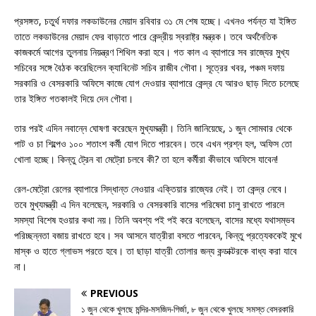
প্রসঙ্গত, চতুর্থ দফার লকডাউনের মেয়াদ রবিবার ৩১ মে শেষ হচ্ছে। এখনও পর্যন্ত যা ইঙ্গিত
তাতে লকডাউনের মেয়াদ ফের বাড়াতে পারে কেন্দ্রীয় স্বরাষ্ট্র মন্ত্রক। তবে অর্থনৈতিক
কাজকর্মে আগের তুলনায় নিয়ন্ত্রণ শিথিল করা হবে। গত কাল এ ব্যাপারে সব রাজ্যের মুখ্য
সচিবের সঙ্গে বৈঠক করেছিলেন ক্যাবিনেট সচিব রাজীব গৌবা। সূত্রের খবর, পঞ্চম দফায়
সরকারি ও বেসরকারি অফিসে কাজে যোগ দেওয়ার ব্যাপারে কেন্দ্র যে আরও ছাড় দিতে চলেছে
তার ইঙ্গিত গতকালই দিয়ে দেন গৌবা।
তার পরই এদিন নবান্নে ঘোষণা করেছেন মুখ্যমন্ত্রী। তিনি জানিয়েছে, ১ জুন সোমবার থেকে
পাট ও চা শিল্পেও ১০০ শতাংশ কর্মী যোগ দিতে পারবেন। তবে এখন প্রশ্ন হল, অফিস তো
খোলা হচ্ছে। কিন্তু ট্রেন বা মেট্রো চলবে কী? তা হলে কর্মীরা কীভাবে অফিসে যাবেন!
রেল-মেট্রো রেলের ব্যাপারে সিদ্ধান্ত নেওয়ার এক্তিয়ার রাজ্যের নেই। তা কেন্দ্র নেবে।
তবে মুখ্যমন্ত্রী এ দিন বলেছেন, সরকারি ও বেসরকারি বাসের পরিষেবা চালু রাখতে পারলে
সমস্যা বিশেষ হওয়ার কথা নয়। তিনি অবশ্য পই পই করে বলেছেন, বাসের মধ্যে যথাসম্ভব
পরিচ্ছন্নতা বজায় রাখতে হবে। সব আসনে যাত্রীরা বসতে পারবেন, কিন্তু প্রত্যেককেই মুখে
মাস্ক ও হাতে গ্লাভস পরতে হবে। তা ছাড়া যাত্রী তোলার জন্য কন্ডাক্টরকে বাধ্য করা যাবে
না।
PREVIOUS
১ জুন থেকে খুলছে মন্দির-মসজিদ-গির্জা, ৮ জুন থেকে খুলছে সমস্ত বেসরকারি