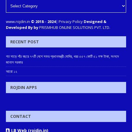
www.rojdin.in
© 2018
–
2024
|
Privacy Policy
Designed &
Developed By by
PRISMHUB ONLINE SOLUTIONS PVT. LTD.
RECENT POST
গত সাড়ে পাঁচ বছরে ৭৭টি দেশে সফর প্রধানমন্ত্রী মোদির, খরচ ৫৫৭ কোটি ৫১ লক্ষ টাকা, সংসদে
জানাল সরকার
আরো ১২
ROJDIN APPS
CONTACT
J.B Web (rojdin.in)