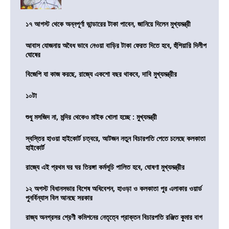
১৭ আগস্ট থেকে অন্নপূর্ণা ভান্ডারের টাকা পাবেন, জানিয়ে দিলেন মুখ্যমন্ত্রী
আবাস যোজনায় অবৈধ ভাবে নেওয়া বাড়ির টাকা ফেরত দিতে হবে, হুঁশিয়ারি দিলীপ
ঘোষের
বিজেপি যা কাজ করছে, রাজ্যে একশো বছর থাকবে, দাবি মুখ্যমন্ত্রীর
১০টা
শুধু মসজিদ না, মন্দির থেকেও মাইক খোলা হচ্ছে : মুখ্যমন্ত্রী
স্বস্তির হাওয়া হাইকোর্ট চত্বরে, আটজন নতুন বিচারপতি পেতে চলেছে কলকাতা
হাইকোর্ট
রাজ্যে এই প্রথম ঘর ঘর তিরঙ্গা কর্মসূচি পালিত হবে, ঘোষণা মুখ্যমন্ত্রীর
১২ অগস্ট বিধানসভার বিশেষ অধিবেশন, হাওড়া ও কলকাতা পুর এলাকার ওয়ার্ড
পুনর্বিন্যাস বিল আনছে সরকার
রাজ্য অনগ্রসর শ্রেণী কমিশনের নেতৃত্বে প্রাক্তন বিচারপতি রঞ্জিত কুমার বাগ