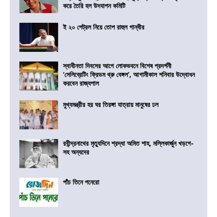
করে তৈরি হল উদযাপন কমিটি
ই ২০ পেট্রল নিয়ে তোপ রাহুল গান্ধীর
স্বাধীনতা দিবসের আগে লোকভবনে বিশেষ প্রদর্শনী
‘সেলিব্রেটিং ফ্রিডম থ্রু বেঙ্গল’, আগামীকাল শনিবার উদ্বোধন
করবেন রাজ্যপাল
মুখ্যমন্ত্রীর হর ঘর তিরঙ্গা যাত্রায় মানুষের ঢল
রবীন্দ্রনাথের মৃত্যুদিনে শ্রদ্ধা অমিত শাহ, মল্লিকার্জুন খড়গে-
সহ অন্যদের
পাঁচ তিনে পনেরো