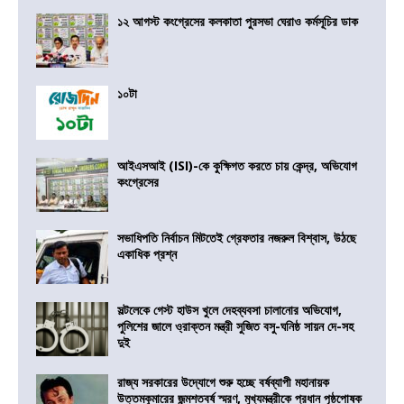
১২ আগস্ট কংগ্রেসের কলকাতা পুরসভা ঘেরাও কর্মসূচির ডাক
১০টা
আইএসআই (ISI)-কে কুক্ষিগত করতে চায় কেন্দ্র, অভিযোগ
কংগ্রেসের
সভাধিপতি নির্বাচন মিটতেই গ্রেফতার নজরুল বিশ্বাস, উঠছে
একাধিক প্রশ্ন
সল্টলেকে গেস্ট হাউস খুলে দেহব্যবসা চালানোর অভিযোগ,
পুলিশের জালে ও্রাক্তন মন্ত্রী সুজিত বসু-ঘনিষ্ঠ সায়ন দে-সহ
দুই
রাজ্য সরকারের উদ্যোগে শুরু হচ্ছে বর্ষব্যাপী মহানায়ক
উত্তমকুমারের জন্মশতবর্ষ স্মরণ, মুখ্যমন্ত্রীকে প্রধান পৃষ্ঠপোষক