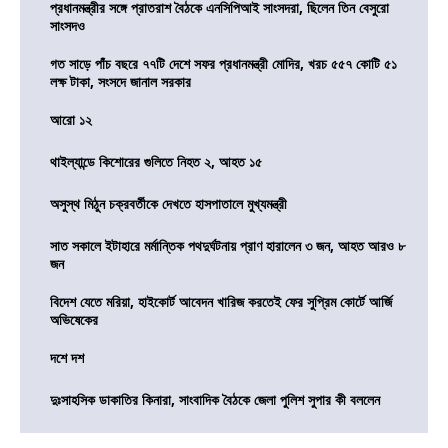
প্রধানমন্ত্রীর সঙ্গে প্রাতরাশ বৈঠকে এনসিপিআই সাংসদরা, ছিলেন তিন বেসুরো
সাংসদও
গত সাড়ে পাঁচ বছরে ৭৭টি দেশে সফর প্রধানমন্ত্রী মোদির, খরচ ৫৫৭ কোটি ৫১
লক্ষ টাকা, সংসদে জানাল সরকার
আরো ১২
থাইল্যান্ডে কিশোরের গুলিতে নিহত ২, আহত ১৫
অসুস্থ মিঠুন চক্রবর্তীকে দেখতে হাসপাতালে মুখ্যমন্ত্রী
সাত সকালে ইটাহারে মর্মান্তিক পথদুর্ঘটনায় প্রাণ হারালেন ৩ জন, আহত আরও ৮
জন
বিদেশ যেতে মরিয়া, হাইকোর্ট আবেদন খারিজ করতেই ফের সুপ্রিম কোর্টে আর্জি
অভিষেকের
দশে দশ
দুঃসাহসিক ডাকাতির কিনারা, সাংবাদিক বৈঠকে জেলা পুলিশ সুপার কী বললেন