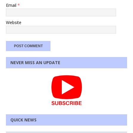
Email
*
Website
NEVER MISS AN UPDATE
QUICK NEWS