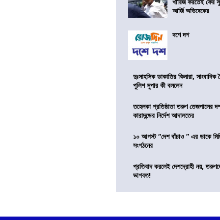
খারিজ করতেই ফের সুপ
আর্জি অভিষেকের
দশে দশ
দুঃসাহসিক ডাকাতির কিনারা, সাংবাদিক 
পুলিশ সুপার কী বললেন
তহেলকা প্রতিষ্ঠাতা তরুণ তেজপালের দ
কারাদন্ডের নির্দেশ আদালতের
১০ আগস্ট “দেশ বাঁচাও ” এর ডাকে মিছ
সংগঠনের
প্রতিবাদ করলেই দেশদ্রোহী নয়, তরুণ
ভাগবত!