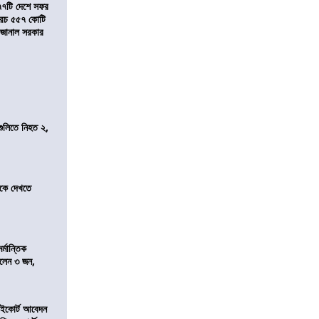
৭৭টি দেশে সফর
, খরচ ৫৫৭ কোটি
ে জানাল সরকার
 গুলিতে নিহত ২,
তীকে দেখতে
্মান্তিক
রালেন ৩ জন,
হাইকোর্ট আবেদন