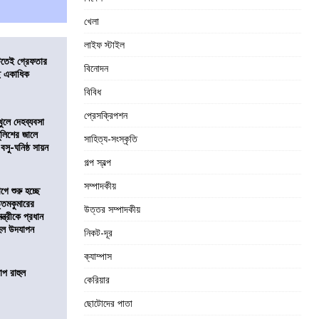
খেলা
লাইফ স্টাইল
িটতেই গ্রেফতার
বিনোদন
ে একাধিক
বিবিধ
প্রেসক্রিপশন
খুলে দেহব্যবসা
লিশের জালে
সাহিত্য-সংস্কৃতি
 বসু-ঘনিষ্ঠ সায়ন
গল্প স্বল্প
সম্পাদকীয়
ে শুরু হচ্ছে
ত্তমকুমারের
উত্তর সম্পাদকীয়
মন্ত্রীকে প্রধান
 হল উদযাপন
নিকট-দূর
ক্যাম্পাস
োপ রাহুল
কেরিয়ার
ছোটোদের পাতা