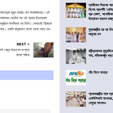
স্বাধীনতা দিবসের 
বিশেষ প্রদর্শনী ‘সেলি
তঙ্কে মৃত্যু হয়েছে বেশ কয়েকজনের। এই
থ্রু বেঙ্গল’, আগামীক
না। লোকসভা ভোটের পর এই প্রথম উত্তরবঙ্গ
উদ্বোধন করবেন রাজ্
 অনুষ্ঠানে উপস্থিত হন তিনি। সেখানেই নিজেকে
রাদার। একটা মানুষকেও বাংলা থেকে যেতে দেব
মুখ্যমন্ত্রীর হর ঘর তির
মানুষের ঢল
NEXT
তেই খেজুর গাছের রস সংগ্রহে
রবীন্দ্রনাথের মৃত্যুদি
ব্যস্ত গাছিরা
শাহ, মল্লিকার্জুন খড
পাঁচ তিনে পনেরো
প্রধানমন্ত্রীর সঙ্গে প
এনসিপিআই সাংসদরা,
বেসুরো সাংসদও