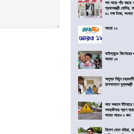
গত সাড়ে পাঁচ বছরে 
প্রধানমন্ত্রী মোদির
৫১ লক্ষ টাকা, সংসদ
আরো ১২
থাইল্যান্ডে কিশোরের
আহত ১৫
অসুস্থ মিঠুন চক্রবর্
হাসপাতালে মুখ্যমন্ত্রী
সাত সকালে ইটাহারে মর
পথদুর্ঘটনায় প্রাণ হা
আহত আরও ৮ জন
বিদেশ যেতে মরিয়া, 