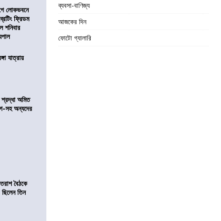
ব্যবসা-বাণিজ্য
আগে লোকভবনে
ব্রেটিং ফ্রিডম
আজকের দিন
াল শনিবার
যপাল
ফোটো গ্যালারি
ঙ্গা যাত্রায়
নে শ্রদ্ধা অমিত
়গে-সহ অন্যদের
্রাতরাশ বৈঠকে
 ছিলেন তিন