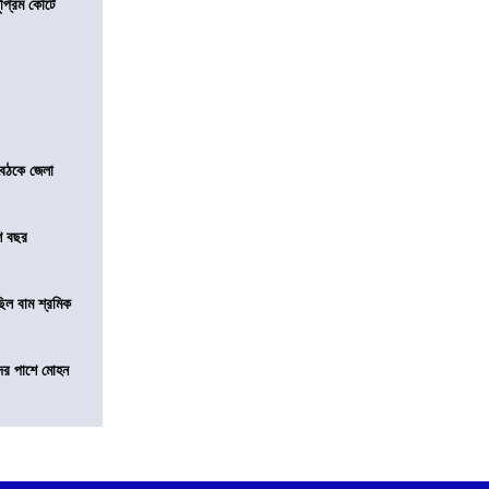
্রিম কোর্টে
বৈঠকে জেলা
শ বছর
িল বাম শ্রমিক
দের পাশে মোহন