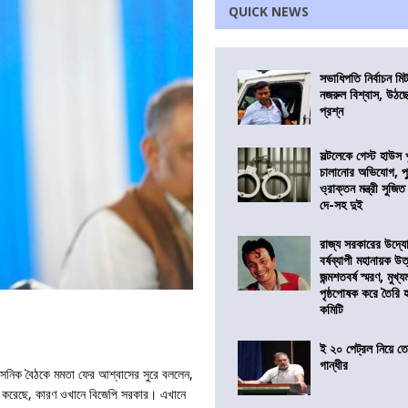
QUICK NEWS
সভাধিপতি নির্বাচন ম
নজরুল বিশ্বাস, উঠছ
প্রশ্ন
সল্টলেকে গেস্ট হাউস 
চালানোর অভিযোগ, পু
ও্রাক্তন মন্ত্রী সুজিত
দে-সহ দুই
রাজ্য সরকারের উদ্যোগ
বর্ষব্যাপী মহানায়ক উ
জন্মশতবর্ষ স্মরণ, মুখ্য
পৃষ্ঠপোষক করে তৈরি
কমিটি
ই ২০ পেট্রল নিয়ে ত
গান্ধীর
্রশাসনিক বৈঠকে মমতা ফের আশ্বাসের সুরে বললেন,
ে করেছে, কারণ ওখানে বিজেপি সরকার। এখানে