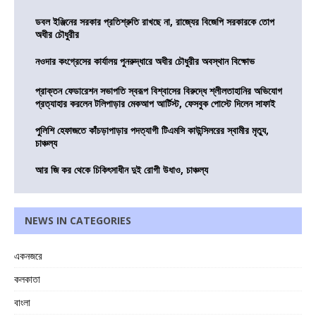
ডবল ইঞ্জিনের সরকার প্রতিশ্রুতি রাখছে না, রাজ্যের বিজেপি সরকারকে তোপ
অধীর চৌধুরীর
নওদার কংগ্রেসের কার্যালয় পুনরুদ্ধারে অধীর চৌধুরীর অবস্থান বিক্ষোভ
প্রাক্তন ফেডারেশন সভাপতি স্বরূপ বিশ্বাসের বিরুদ্ধে শ্লীলতাহানির অভিযোগ
প্রত্যাহার করলেন টলিপাড়ার মেকআপ আর্টিস্ট, ফেসবুক পোস্টে দিলেন সাফাই
পুলিশি হেফাজতে কাঁচড়াপাড়ার পদত্যাগী টিএমসি কাউন্সিলরের স্বামীর মৃত্যু,
চাঞ্চল্য
আর জি কর থেকে চিকিৎসাধীন দুই রোগী উধাও, চাঞ্চল্য
NEWS IN CATEGORIES
একনজরে
কলকাতা
বাংলা