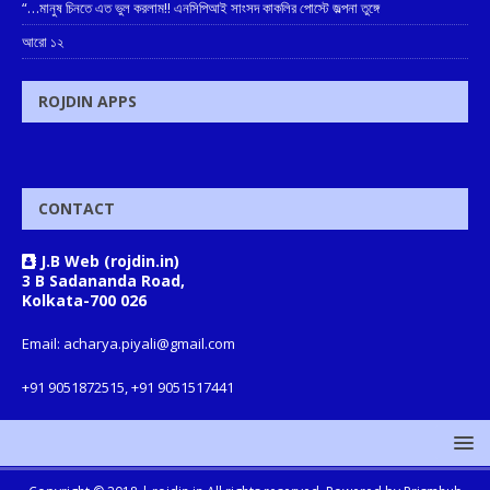
“…মানুষ চিনতে এত ভুল করলাম!! এনসিপিআই সাংসদ কাকলির পোস্টে জল্পনা তুঙ্গে
আরো ১২
ROJDIN APPS
CONTACT
J.B Web (rojdin.in)
3 B Sadananda Road,
Kolkata-700 026
Email: acharya.piyali@gmail.com
+91 9051872515, +91 9051517441