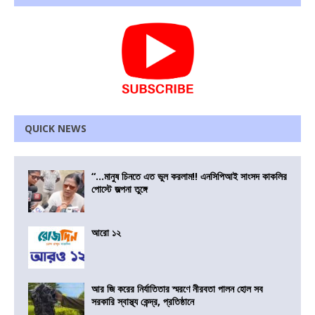
QUICK NEWS
“…মানুষ চিনতে এত ভুল করলাম!! এনসিপিআই সাংসদ কাকলির
পোস্টে জল্পনা তুঙ্গে
আরো ১২
আর জি করের নির্যাতিতার স্মরণে নীরবতা পালন হোল সব
সরকারি স্বাস্থ্য কেন্দ্র, প্রতিষ্ঠানে