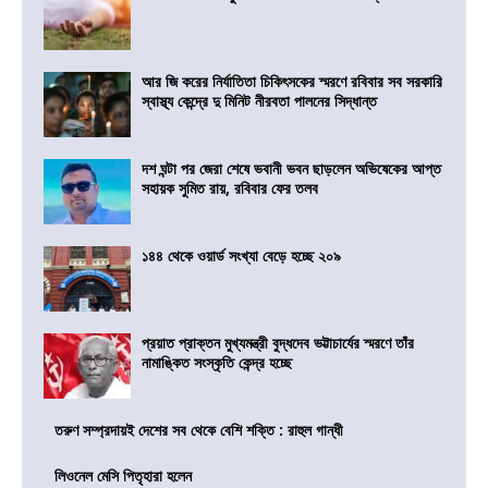
আর জি করের নির্যাতিতা চিকিৎসকের স্মরণে রবিবার সব সরকারি
স্বাস্থ্য কেন্দ্রে দু মিনিট নীরবতা পালনের সিদ্ধান্ত
দশ ঘন্টা পর জেরা শেষে ভবানী ভবন ছাড়লেন অভিষেকের আপ্ত
সহায়ক সুমিত রায়, রবিবার ফের তলব
১৪৪ থেকে ওয়ার্ড সংখ্যা বেড়ে হচ্ছে ২০৯
প্রয়াত প্রাক্তন মুখ্যমন্ত্রী বুদ্ধদেব ভট্টাচার্যের স্মরণে তাঁর
নামাঙ্কিত সংস্কৃতি কেন্দ্র হচ্ছে
তরুণ সম্প্রদায়ই দেশের সব থেকে বেশি শক্তি : রাহুল গান্ধী
লিওনেল মেসি পিতৃহারা হলেন