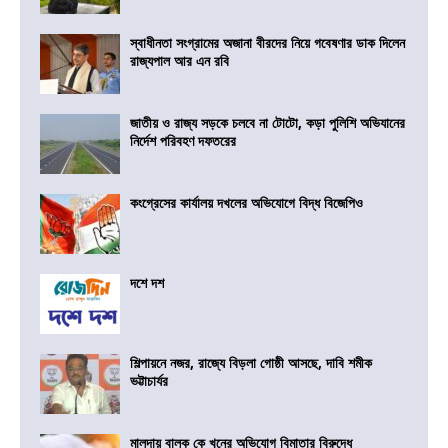
স্বাধীনতা সংগ্রামের অজানা বীরদের নিয়ে গবেষণার ডাক দিলেন
রাজ্যপাল আর এন রবি
জাতীয় ও রাজ্য সড়কে চলবে না টোটো, কড়া পুলিশি অভিযানের
নির্দেশ পরিবহণ দফতরের
কংগ্রেসের কার্যালয় দখলের অভিযোগে বিদ্ধ বিজেপিও
দশে দশ
শিল্পায়নে নজর, রাজ্যে বিড়লা গোষ্ঠী আসছে, দাবি শমীক
ভট্টাচার্যর
মালদায় বালক কে খুনের অভিযোগ বিমাতার বিরুদ্ধে