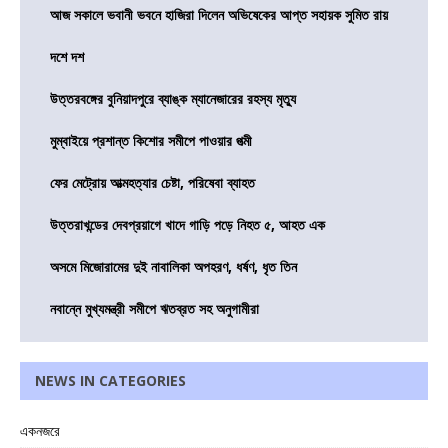
আজ সকালে ভবানী ভবনে হাজিরা দিলেন অভিষেকের আপ্ত সহায়ক সুমিত রায়
দশে দশ
উত্তরবঙ্গের বুনিয়াদপুরে ব্যাঙ্ক ম্যানেজারের রহস্য মৃত্যু
মুম্বাইয়ে প্রশান্ত কিশোর সমীপে পাওয়ার পত্মী
ফের মেট্রোয় আত্মহত্যার চেষ্টা, পরিষেবা ব্যাহত
উত্তরাখন্ডের দেবপ্রয়াগে খাদে গাড়ি পড়ে নিহত ৫, আহত এক
অসমে মিজোরামের দুই নাবালিকা অপহরণ, ধর্ষণ, ধৃত তিন
নবান্নে মুখ্যমন্ত্রী সমীপে ঋতব্রত সহ অনুগামীরা
NEWS IN CATEGORIES
একনজরে