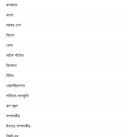
কলকাতা
বাংলা
আমার দেশ
বিদেশ
খেলা
লাইফ স্টাইল
বিনোদন
বিবিধ
প্রেসক্রিপশন
সাহিত্য-সংস্কৃতি
গল্প স্বল্প
সম্পাদকীয়
উত্তর সম্পাদকীয়
নিকট-দূর