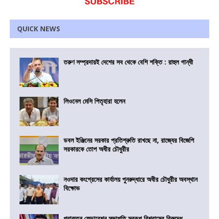
QUICK NEWS
তরুণ সম্প্রদায়ই দেশের সব থেকে বেশি শক্তি : রাহুল গান্ধী
লিওনেল মেসি পিতৃহারা হলেন
ডবল ইঞ্জিনের সরকার প্রতিশ্রুতি রাখছে না, রাজ্যের বিজেপি
সরকারকে তোপ অধীর চৌধুরীর
নওদার কংগ্রেসের কার্যালয় পুনরুদ্ধারে অধীর চৌধুরীর অবস্থান
বিক্ষোভ
প্রাক্তন ফেডারেশন সভাপতি স্বরূপ বিশ্বাসের বিরুদ্ধে