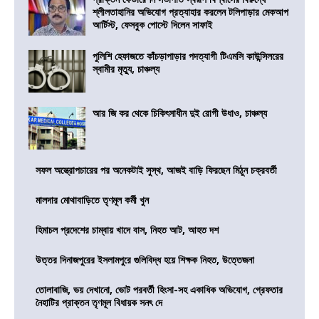
শ্লীলতাহানির অভিযোগ প্রত্যাহার করলেন টলিপাড়ার মেকআপ
আর্টিস্ট, ফেসবুক পোস্টে দিলেন সাফাই
পুলিশি হেফাজতে কাঁচড়াপাড়ার পদত্যাগী টিএমসি কাউন্সিলরের
স্বামীর মৃত্যু, চাঞ্চল্য
আর জি কর থেকে চিকিৎসাধীন দুই রোগী উধাও, চাঞ্চল্য
সফল অস্ত্রোপচারের পর অনেকটাই সুস্থ, আজই বাড়ি ফিরছেন মিঠুন চক্রবর্তী
মালদার মোথাবাড়িতে তৃণমূল কর্মী খুন
হিমাচল প্রদেশের চাম্বায় খাদে বাস, নিহত আট, আহত দশ
উত্তর দিনাজপুরের ইসলামপুরে গুলিবিদ্ধ হয়ে শিক্ষক নিহত, উত্তেজনা
তোলাবাজি, ভয় দেখানো, ভোট পরবর্তী হিংসা-সহ একাধিক অভিযোগ, গ্রেফতার
নৈহাটির প্রাক্তন তৃণমূল বিধায়ক সনৎ দে