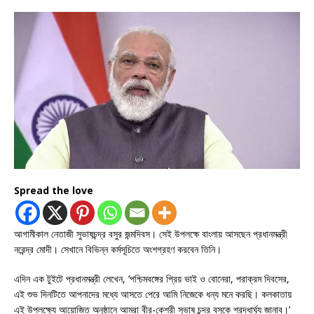
Spread the love
আগামীকাল নেতাজী সুভাষচন্দ্র বসুর জন্মদিবস। সেই উপলক্ষে বাংলায় আসছেন প্রধানমন্ত্রী
নরেন্দ্র মোদী। সেখানে বিভিন্ন কর্মসূচিতে অংশগ্রহণ করবেন তিনি।
এদিন এক টুইটে প্রধানমন্ত্রী লেখেন, ‘পশ্চিমবঙ্গের প্রিয় ভাই ও বোনেরা, পরাক্রম দিবসের,
এই শুভ দিনটিতে আপনাদের মধ্যে আসতে পেরে আমি নিজেকে ধন্য মনে করছি। কলকাতায়
এই উপলক্ষ্যে আয়োজিত অনুষ্ঠানে আমরা বীর-কেশরী সুভাষ চন্দ্র বসুকে শ্রদ্ধার্ঘ্য জানাব।’