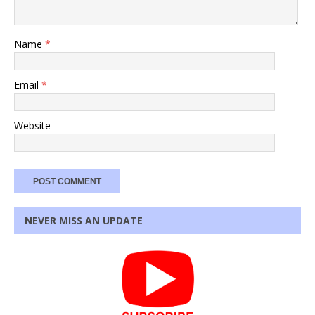
Name
*
Email
*
Website
NEVER MISS AN UPDATE