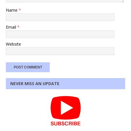
Name
*
Email
*
Website
NEVER MISS AN UPDATE