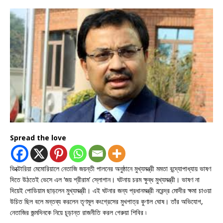
Spread the love
ভিক্টোরিয়া মেমোরিয়ালে নেতাজি জয়ন্তী পালনের অনুষ্ঠানে মুখ্যমন্ত্রী মমতা বন্দ্যোপাধ্যায় ভাষণ
দিতে উঠতেই ভেসে এল ‘জয় শ্রীরাম’ স্লোগান। ঘটনায় চরম ক্ষুব্ধ মুখ্যমন্ত্রী। ভাষণ না
দিয়েই পোডিয়াম ছাড়লেন মুখ্যমন্ত্রী। এই ঘটনার জন্য প্রধানমন্ত্রী নরেন্দ্র মোদীর ক্ষমা চাওয়া
উচিত ছিল বলে মন্তব্য করলেন তৃণমূল কংগ্রেসের মুখপাত্র কুণাল ঘোষ। তাঁর অভিযোগ,
নেতাজির জন্মদিনকে নিয়ে চূড়ান্ত রাজনীতি করল গেরুয়া শিবির ৷