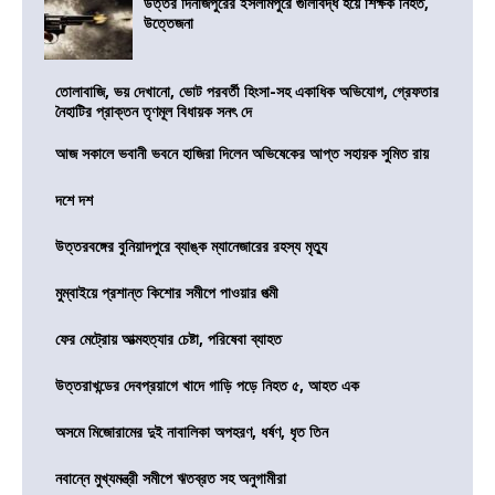
উত্তর দিনাজপুরের ইসলামপুরে গুলিবিদ্ধ হয়ে শিক্ষক নিহত,
উত্তেজনা
তোলাবাজি, ভয় দেখানো, ভোট পরবর্তী হিংসা-সহ একাধিক অভিযোগ, গ্রেফতার
নৈহাটির প্রাক্তন তৃণমূল বিধায়ক সনৎ দে
আজ সকালে ভবানী ভবনে হাজিরা দিলেন অভিষেকের আপ্ত সহায়ক সুমিত রায়
দশে দশ
উত্তরবঙ্গের বুনিয়াদপুরে ব্যাঙ্ক ম্যানেজারের রহস্য মৃত্যু
মুম্বাইয়ে প্রশান্ত কিশোর সমীপে পাওয়ার পত্মী
ফের মেট্রোয় আত্মহত্যার চেষ্টা, পরিষেবা ব্যাহত
উত্তরাখন্ডের দেবপ্রয়াগে খাদে গাড়ি পড়ে নিহত ৫, আহত এক
অসমে মিজোরামের দুই নাবালিকা অপহরণ, ধর্ষণ, ধৃত তিন
নবান্নে মুখ্যমন্ত্রী সমীপে ঋতব্রত সহ অনুগামীরা