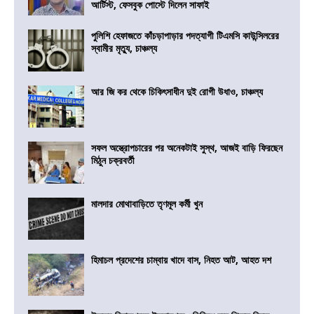
আর্টিস্ট, ফেসবুক পোস্টে দিলেন সাফাই
পুলিশি হেফাজতে কাঁচড়াপাড়ার পদত্যাগী টিএমসি কাউন্সিলরের
স্বামীর মৃত্যু, চাঞ্চল্য
আর জি কর থেকে চিকিৎসাধীন দুই রোগী উধাও, চাঞ্চল্য
সফল অস্ত্রোপচারের পর অনেকটাই সুস্থ, আজই বাড়ি ফিরছেন
মিঠুন চক্রবর্তী
মালদার মোথাবাড়িতে তৃণমূল কর্মী খুন
হিমাচল প্রদেশের চাম্বায় খাদে বাস, নিহত আট, আহত দশ