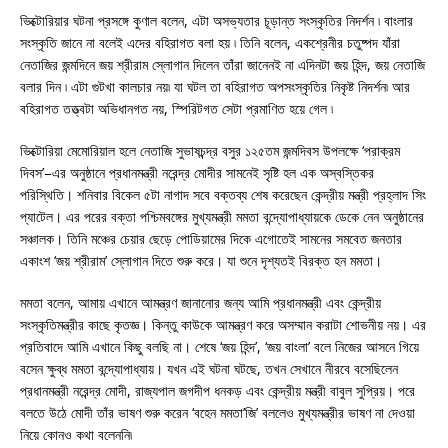
ভিক্টোরিয়ার ঘটনা প্রসঙ্গে কুণাল বলেন, এটা অসভ্যতার চূড়ান্ত সংস্কৃতির নিদর্শন ৷ বাংলার
সংস্কৃতি জানে না বলেই এদের বহিরাগত বলা হয় ৷ তিনি বলেন, একশ্রেনীর চতুষ্পদ যাঁরা
নেতাজির জন্মদিনে জয় শ্রীরাম স্লোগান দিলেন তাঁরা জানেনই না এদিনটা জয় হিন্দ, জয় নেতাজি
বলার দিন ৷ এটা গুটখা কালচার নয়৷ যা ঘটল তা বহিরাগত অপসংস্কৃতির নিকৃষ্ট নিদর্শন৷ আর
বহিরাগত তত্ত্বটা অভিধানগত নয়, স্পিরিটগত সেটা প্রমাণিত হয়ে গেল ৷
ভিক্টোরিয়া মেমোরিয়াল হলে নেতাজি সুভাষচন্দ্র বসুর ১২৫তম জন্মদিবস উপলক্ষে ‘‌পরাক্রম
দিবস’‌–এর অনুষ্ঠানে প্রধানমন্ত্রী নরেন্দ্র মোদীর সামনেই সৃষ্টি হল এক অস্বস্তিকর
পরিস্থিতি। শনিবার বিকেল ৫টা নাগাদ সবে বক্তব্য শেষ করেছেন কেন্দ্রীয় মন্ত্রী প্রহ্লাদ সিং
প্যাটেল। এর পরের বক্তা পশ্চিমবঙ্গের মুখ্যমন্ত্রী মমতা বন্দ্যোপাধ্যায়কে ডেকে নেন অনুষ্ঠানের
সঞ্চালক। তিনি মঞ্চের চেয়ার ছেড়ে পোডিয়ামের দিকে এগোতেই সামনের সমবেত জনতার
একাংশ ‘জয় শ্রীরাম’ স্লোগান দিতে শুরু করে। যা শুনে দৃশ্যতই বিরক্ত হন মমতা।
মমতা বলেন, আমায় এখানে আমন্ত্রণ জানানোর জন্য আমি প্রধানমন্ত্রী এবং কেন্দ্রীয়
সংস্কৃতিমন্ত্রীর কাছে কৃতজ্ঞ। কিন্তু কাউকে আমন্ত্রণ করে অসম্মান করাটা শোভনীয় নয়। এর
প্রতিবাদে আমি এখানে কিছু বলছি না। শেষে ‘‌জয় হিন্দ’‌, ‘‌জয় বাংলা’‌ বলে নিজের আসনে গিয়ে
বসেন ক্ষুব্ধ মমতা বন্দ্যোপাধ্যায়। যখন এই ঘটনা ঘটছে, তখন সেখানে নীরবে বসেছিলেন
প্রধানমন্ত্রী নরেন্দ্র মোদী, রাজ্যপাল জগদীপ ধনকড় এবং কেন্দ্রীয় মন্ত্রী বাবুল সুপ্রিয়। পরে
বলতে উঠে মোদী তাঁর ভাষণ শুরু করেন ‘বহেন মমতা’জি’ বললেও মুখ্যমন্ত্রীর ভাষণ না দেওয়া
নিয়ে কোনও কথা বলেননি৷