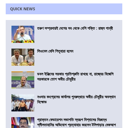
QUICK NEWS
তরুণ সম্প্রদায়ই দেশের সব থেকে বেশি শক্তি : রাহুল গান্ধী
লিওনেল মেসি পিতৃহারা হলেন
ডবল ইঞ্জিনের সরকার প্রতিশ্রুতি রাখছে না, রাজ্যের বিজেপি
সরকারকে তোপ অধীর চৌধুরীর
নওদার কংগ্রেসের কার্যালয় পুনরুদ্ধারে অধীর চৌধুরীর অবস্থান
বিক্ষোভ
প্রাক্তন ফেডারেশন সভাপতি স্বরূপ বিশ্বাসের বিরুদ্ধে
শ্লীলতাহানির অভিযোগ প্রত্যাহার করলেন টলিপাড়ার মেকআপ