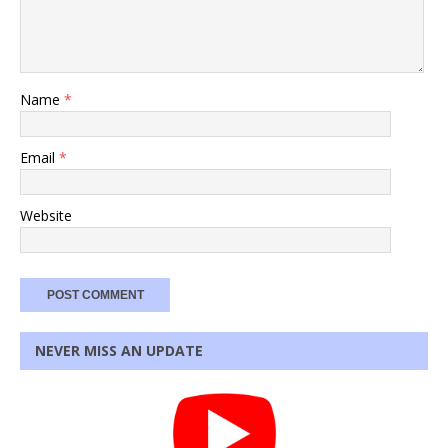
Name
*
Email
*
Website
NEVER MISS AN UPDATE