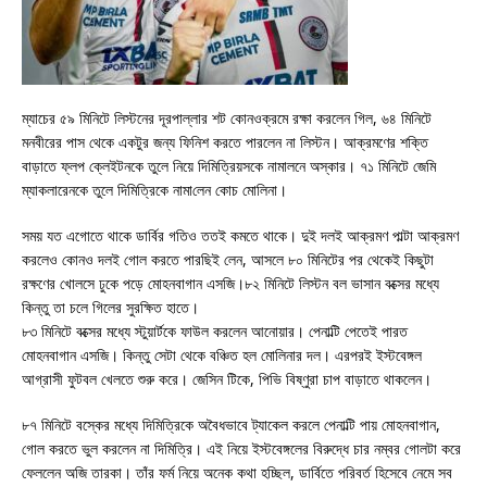
ম্যাচের ৫৯ মিনিটে লিস্টনের দূরপাল্লার শট কোনওক্রমে রক্ষা করলেন গিল, ৬৪ মিনিটে
মনবীরের পাস থেকে একটুর জন্য ফিনিশ করতে পারলেন না লিস্টন। আক্রমণের শক্তি
বাড়াতে ফ্লপ ক্লেইটনকে তুলে নিয়ে দিমিত্রিয়সকে নামালনে অস্কার। ৭১ মিনিটে জেমি
ম্যাকলারেনকে তুলে দিমিত্রিকে নামা‌লেন কোচ মোলিনা।
সময় যত এগোতে থাকে ডার্বির গতিও ততই কমতে থাকে। দুই দলই আক্রমণ পাল্টা আক্রমণ
করলেও কোনও দলই গোল করতে পারছিই লেন, আসলে ৮০ মিনিটের পর থেকেই কিছুটা
রক্ষণের খোলসে ঢুকে পড়ে মোহনবাগান এসজি।৮২ মিনিটে লিস্টন বল ভাসান বক্সের মধ্যে
কিন্তু তা চলে গিলের সুরক্ষিত হাতে।
৮৩ মিনিটে বক্সের মধ্যে স্টুয়ার্টকে ফাউল করলেন আনোয়ার। পেনাল্টি পেতেই পারত
মোহনবাগান এসজি। কিন্তু সেটা থেকে বঞ্চিত হল মোলিনার দল। এরপরই ইস্টবেঙ্গল
আগ্রাসী ফুটবল খেলতে শুরু করে। জেসিন টিকে, পিভি বিষ্ণুরা চাপ বাড়াতে থাকলেন।
৮৭ মিনিটে বস্কের মধ্যে দিমিত্রিকে অবৈধভাবে ট্যাকেল করলে পেনাল্টি পায় মোহনবাগান,
গোল করতে ভুল করলেন না দিমিত্রি। এই নিয়ে ইস্টবেঙ্গলের বিরুদ্ধে চার নম্বর গোলটা করে
ফেললেন অজি তারকা। তাঁর ফর্ম নিয়ে অনেক কথা হচ্ছিল, ডার্বিতে পরিবর্ত হিসেবে নেমে সব