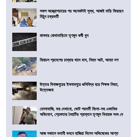
সফল অস্ত্রোপচারের পর অনেকটাই সুস্থ, আজই বাড়ি ফিরছেন
মিঠুন চক্রবর্তী
মালদার মোথাবাড়িতে তৃণমূল কর্মী খুন
হিমাচল প্রদেশের চাম্বায় খাদে বাস, নিহত আট, আহত দশ
উত্তর দিনাজপুরের ইসলামপুরে গুলিবিদ্ধ হয়ে শিক্ষক নিহত,
উত্তেজনা
তোলাবাজি, ভয় দেখানো, ভোট পরবর্তী হিংসা-সহ একাধিক
অভিযোগ, গ্রেফতার নৈহাটির প্রাক্তন তৃণমূল বিধায়ক সনৎ দে
আজ সকালে ভবানী ভবনে হাজিরা দিলেন অভিষেকের আপ্ত