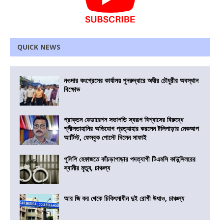
QUICK NEWS
নওদার কংগ্রেসের কার্যালয় পুনরুদ্ধারে অধীর চৌধুরীর অবস্থান
বিক্ষোভ
প্রাক্তন ফেডারেশন সভাপতি স্বরূপ বিশ্বাসের বিরুদ্ধে
শ্লীলতাহানির অভিযোগ প্রত্যাহার করলেন টলিপাড়ার মেকআপ
আর্টিস্ট, ফেসবুক পোস্টে দিলেন সাফাই
পুলিশি হেফাজতে কাঁচড়াপাড়ার পদত্যাগী টিএমসি কাউন্সিলরের
স্বামীর মৃত্যু, চাঞ্চল্য
আর জি কর থেকে চিকিৎসাধীন দুই রোগী উধাও, চাঞ্চল্য