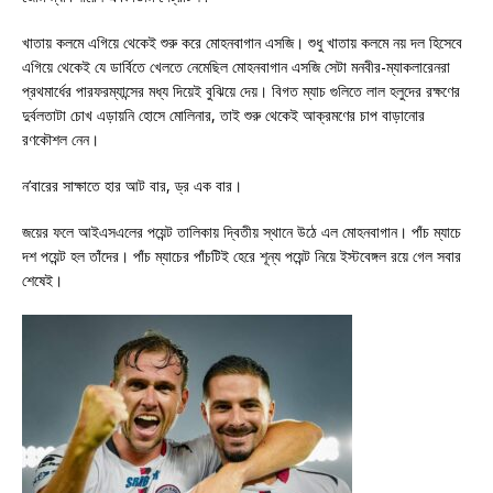
খাতায় কলমে এগিয়ে থেকেই শুরু করে মোহনবাগান এসজি। শুধু খাতায় কলমে নয় দল হিসেবে
এগিয়ে থেকেই যে ডার্বিতে খেলতে নেমেছিল মোহনবাগান এসজি সেটা মনবীর-ম্যাকলারেনরা
প্রথমার্ধের পারফরম্যান্সের মধ্য দিয়েই বুঝিয়ে দেয়। বিগত ম্যাচ গুলিতে লাল হলুদের রক্ষণের
দুর্বলতাটা চোখ এড়ায়নি হোসে মোলিনার, তাই শুরু থেকেই আক্রমণের চাপ বাড়ানোর
রণকৌশল নেন।
ন’বারের সাক্ষাতে হার আট বার, ড্র এক বার।
জয়ের ফলে আইএসএলের পয়েন্ট তালিকায় দ্বিতীয় স্থানে উঠে এল মোহনবাগান। পাঁচ ম্যাচে
দশ পয়েন্ট হল তাঁদের। পাঁচ ম্যাচের পাঁচটিই হেরে শূন্য পয়েন্ট নিয়ে ইস্টবেঙ্গল রয়ে গেল সবার
শেষেই।