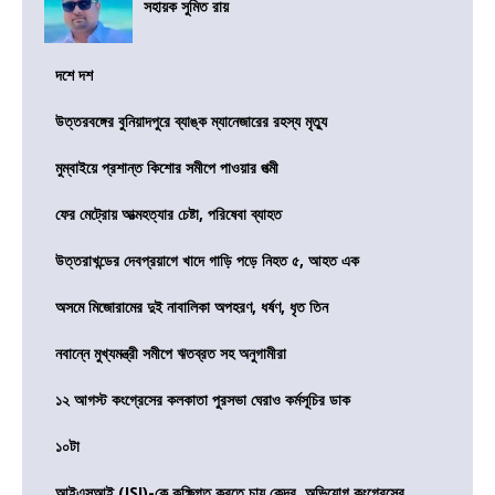
সহায়ক সুমিত রায়
দশে দশ
উত্তরবঙ্গের বুনিয়াদপুরে ব্যাঙ্ক ম্যানেজারের রহস্য মৃত্যু
মুম্বাইয়ে প্রশান্ত কিশোর সমীপে পাওয়ার পত্মী
ফের মেট্রোয় আত্মহত্যার চেষ্টা, পরিষেবা ব্যাহত
উত্তরাখন্ডের দেবপ্রয়াগে খাদে গাড়ি পড়ে নিহত ৫, আহত এক
অসমে মিজোরামের দুই নাবালিকা অপহরণ, ধর্ষণ, ধৃত তিন
নবান্নে মুখ্যমন্ত্রী সমীপে ঋতব্রত সহ অনুগামীরা
১২ আগস্ট কংগ্রেসের কলকাতা পুরসভা ঘেরাও কর্মসূচির ডাক
১০টা
আইএসআই (ISI)-কে কুক্ষিগত করতে চায় কেন্দ্র, অভিযোগ কংগ্রেসের