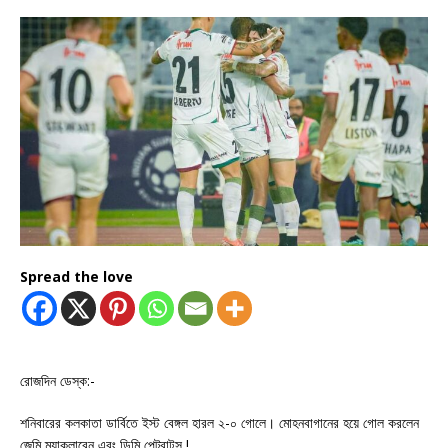
Spread the love
রোজদিন ডেস্ক:-
শনিবারের কলকাতা ডার্বিতে ইস্ট বেঙ্গল হারল ২-০ গোলে। মোহনবাগানের হয়ে গোল করলেন
জেমি ম্যাকলারেন এবং ডিমি পেট্রাটস !