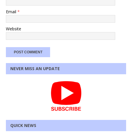
Email
*
Website
NEVER MISS AN UPDATE
QUICK NEWS