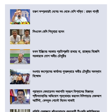
তরুণ সম্প্রদায়ই দেশের সব থেকে বেশি শক্তি : রাহুল গান্ধী
লিওনেল মেসি পিতৃহারা হলেন
ডবল ইঞ্জিনের সরকার প্রতিশ্রুতি রাখছে না, রাজ্যের বিজেপি
সরকারকে তোপ অধীর চৌধুরীর
নওদার কংগ্রেসের কার্যালয় পুনরুদ্ধারে অধীর চৌধুরীর অবস্থান
বিক্ষোভ
প্রাক্তন ফেডারেশন সভাপতি স্বরূপ বিশ্বাসের বিরুদ্ধে
শ্লীলতাহানির অভিযোগ প্রত্যাহার করলেন টলিপাড়ার মেকআপ
আর্টিস্ট, ফেসবুক পোস্টে দিলেন সাফাই
পুলিশি হেফাজতে কাঁচড়াপাড়ার পদত্যাগী টিএমসি কাউন্সিলরের