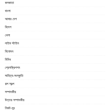
কলকাতা
বাংলা
আমার দেশ
বিদেশ
খেলা
লাইফ স্টাইল
বিনোদন
বিবিধ
প্রেসক্রিপশন
সাহিত্য-সংস্কৃতি
গল্প স্বল্প
সম্পাদকীয়
উত্তর সম্পাদকীয়
নিকট-দূর