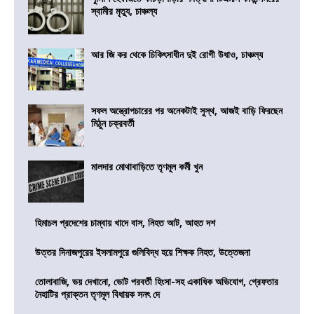
স্বামীর মৃত্যু, চাঞ্চল্য
আর জি কর থেকে চিকিৎসাধীন দুই রোগী উধাও, চাঞ্চল্য
সফল অস্ত্রোপচারের পর অনেকটাই সুস্থ, আজই বাড়ি ফিরছেন
মিঠুন চক্রবর্তী
মালদার মোথাবাড়িতে তৃণমূল কর্মী খুন
হিমাচল প্রদেশের চাম্বায় খাদে বাস, নিহত আট, আহত দশ
উত্তর দিনাজপুরের ইসলামপুরে গুলিবিদ্ধ হয়ে শিক্ষক নিহত, উত্তেজনা
তোলাবাজি, ভয় দেখানো, ভোট পরবর্তী হিংসা-সহ একাধিক অভিযোগ, গ্রেফতার
নৈহাটির প্রাক্তন তৃণমূল বিধায়ক সনৎ দে