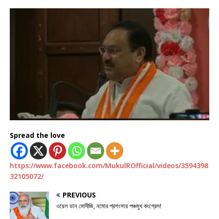
Spread the love
https://www.facebook.com/MukulROfficial/videos/3594398
32105072/
PREVIOUS
ওয়েল ডান মোদীজি, নমোর প্রশংসায় পঞ্চমুখ কংগ্রেস!