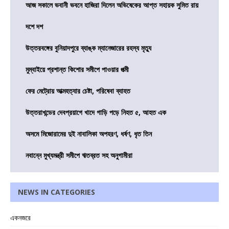
আজ সকালে ভবানী ভবনে হাজিরা দিলেন অভিষেকের আপ্ত সহায়ক সুমিত রায়
দশে দশ
উত্তরবঙ্গের বুনিয়াদপুরে ব্যাঙ্ক ম্যানেজারের রহস্য মৃত্যু
মুম্বাইয়ে প্রশান্ত কিশোর সমীপে পাওয়ার পত্মী
ফের মেট্রোয় আত্মহত্যার চেষ্টা, পরিষেবা ব্যাহত
উত্তরাখন্ডের দেবপ্রয়াগে খাদে গাড়ি পড়ে নিহত ৫, আহত এক
অসমে মিজোরামের দুই নাবালিকা অপহরণ, ধর্ষণ, ধৃত তিন
নবান্নে মুখ্যমন্ত্রী সমীপে ঋতব্রত সহ অনুগামীরা
NEWS IN CATEGORIES
একনজরে