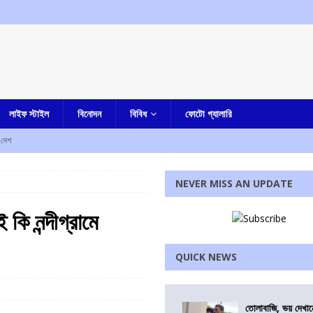
লাইফ স্টাইল
বিনোদন
বিবিধ
ফোটো গ্যালারি
দেশ
া-সহ একাধিক অভিযোগ, গ্রেফতার নৈহাটির প্রাক্তন তৃণমূল বিধায়ক সনত দে
আমার বাংলা
NEVER MISS AN UPDATE
ষেকের আপ্ত সহায়ক সুমিত রায়
আমার বাংলা
কি নন্দীগ্রামে
হস্য মৃত্যু
আমার বাংলা
QUICK NEWS
ী
এক নজরে
রধোর, উত্তেজনা ডোমজুর এলাকায়..
বাংলা
তোলাবাজি, ভয় দেখা