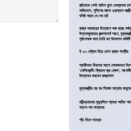
সল্টলেকে গেস্ট হাউস খুলে দেহব্যবসা চ
অভিযোগ, পুলিশের জালে ও্রাক্তন মন্ত্রী
ঘনিষ্ঠ সায়ন দে-সহ দুই
রাজ্য সরকারের উদ্যোগে শুরু হচ্ছে বর্ষব
উত্তমকুমারের জন্মশতবর্ষ স্মরণ, মুখ্যমন্ত
পৃষ্ঠপোষক করে তৈরি হল উদযাপন কমিটি
ই ২০ পেট্রল নিয়ে তোপ রাহুল গান্ধীর
স্বাধীনতা দিবসের আগে লোকভবনে বিশেষ
‘সেলিব্রেটিং ফ্রিডম থ্রু বেঙ্গল’, আগা
উদ্বোধন করবেন রাজ্যপাল
মুখ্যমন্ত্রীর হর ঘর তিরঙ্গা যাত্রায় মানুষ
রবীন্দ্রনাথের মৃত্যুদিনে শ্রদ্ধা অমিত শাহ
খড়গে-সহ অন্যদের
পাঁচ তিনে পনেরো