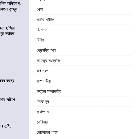
কাধিক অভিযোগ,
াক্তন তৃণমূল
খেলা
লাইফ স্টাইল
নে হাজিরা
বিনোদন
্ত সহায়ক
বিবিধ
প্রেসক্রিপশন
সাহিত্য-সংস্কৃতি
গল্প স্বল্প
জারের রহস্য
সম্পাদকীয়
উত্তর সম্পাদকীয়
কিশোর সমীপে
নিকট-দূর
ক্যাম্পাস
কেরিয়ার
র চেষ্টা,
ছোটোদের পাতা