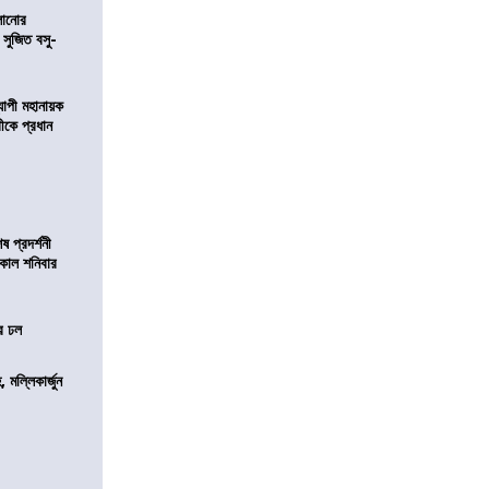
ালানোর
 সুজিত বসু-
্যাপী মহানায়ক
্রীকে প্রধান
 প্রদর্শনী
মীকাল শনিবার
ের ঢল
, মল্লিকার্জুন