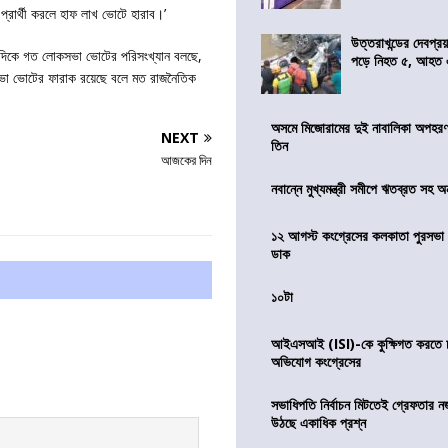
রার্থী করলে হাফ লাখ ভোটে হারাব।’
উত্তরাখন্ডের দেবপ্র
। এদিকে গত লোকসভা ভোটের পরিসংখ্যান বলছে,
পড়ে নিহত ৫, আহত
নসভা ভোটের ফারাক রয়েছে বলে মত রাজনৈতিক
অসমে মিজোরামের দুই নাবালিকা অপহরণ, 
NEXT
তিন
আজকের দিন
নবান্নে মুখ্যমন্ত্রী সমীপে ঋতব্রত সহ অ
১২ আগস্ট কংগ্রেসের কলকাতা পুরসভা ঘ
ডাক
১০টা
আইএসআই (ISI)-কে কুক্ষিগত করতে চায়
অভিযোগ কংগ্রেসের
সভাধিপতি নির্বাচন মিটতেই গ্রেফতার ন
উঠছে একাধিক প্রশ্ন