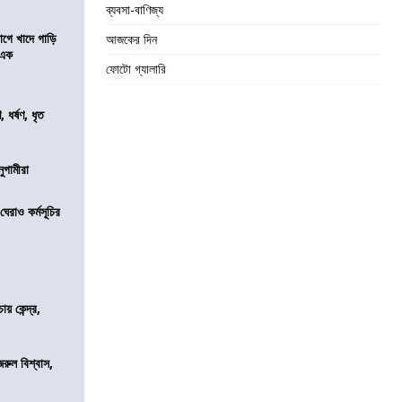
ব্যবসা-বাণিজ্য
য়াগে খাদে গাড়ি
আজকের দিন
 এক
ফোটো গ্যালারি
ধর্ষণ, ধৃত
নুগামীরা
েরাও কর্মসূচির
 কেন্দ্র,
জরুল বিশ্বাস,