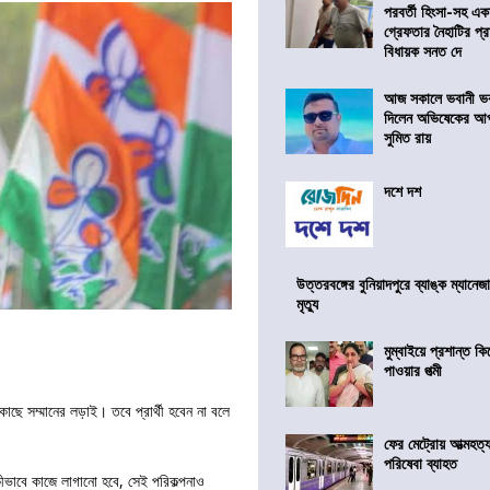
পরবর্তী হিংসা-সহ এ
গ্রেফতার নৈহাটির প্র
বিধায়ক সনত দে
আজ সকালে ভবানী ভব
দিলেন অভিষেকের আপ
সুমিত রায়
দশে দশ
উত্তরবঙ্গের বুনিয়াদপুরে ব্যাঙ্ক ম্যানে
মৃত্যু
মুম্বাইয়ে প্রশান্ত 
পাওয়ার পত্মী
াছে সম্মানের লড়াই। তবে প্রার্থী হবেন না বলে
ফের মেট্রোয় আত্মহত্যা
পরিষেবা ব্যাহত
ে কীভাবে কাজে লাগানো হবে, সেই পরিকল্পনাও