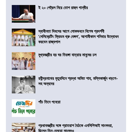
ই ২০ পেট্রল নিয়ে তোপ রাহুল গান্ধীর
স্বাধীনতা দিবসের আগে লোকভবনে বিশেষ প্রদর্শনী
‘সেলিব্রেটিং ফ্রিডম থ্রু বেঙ্গল’, আগামীকাল শনিবার উদ্বোধন
করবেন রাজ্যপাল
মুখ্যমন্ত্রীর হর ঘর তিরঙ্গা যাত্রায় মানুষের ঢল
রবীন্দ্রনাথের মৃত্যুদিনে শ্রদ্ধা অমিত শাহ, মল্লিকার্জুন খড়গে-
সহ অন্যদের
পাঁচ তিনে পনেরো
প্রধানমন্ত্রীর সঙ্গে প্রাতরাশ বৈঠকে এনসিপিআই সাংসদরা,
ছিলেন তিন বেসুরো সাংসদও