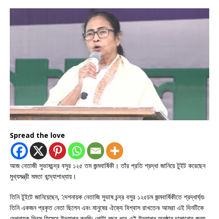
Spread the love
আজ নেতাজী সুভাষচন্দ্র বসুর ১২৫ তম জন্মবার্ষিকী। তাঁর প্রতি শ্রদ্ধা জানিয়ে টুইট করেছেন
মুখ্যমন্ত্রী মমতা বন্দ্যোপাধ্যায়।
তিনি টুইটে জানিয়েছেন, ‘দেশনায়ক নেতাজি সুভাষ চন্দ্র বসুর ১২৫চম জন্মবার্ষিকীতে শ্রদ্ধার্ঘ্য৷
তিনি একজন প্রকৃত নেতা ছিলেন এবং মানুষের ঐক্যে বিশ্বাস রাখতেন৷ আমরা এই দিনটিকে
দেশনায়ক দিবস হিসেবে উদযাপন করছি৷ গোটা বছর ধরে এই উদযাপন অনুষ্ঠান চালানোর জন্য