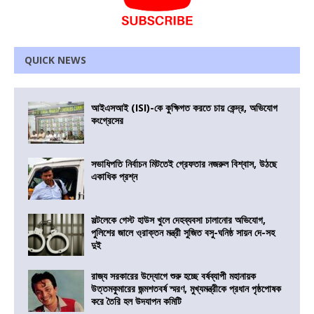
QUICK NEWS
আইএসআই (ISI)-কে কুক্ষিগত করতে চায় কেন্দ্র, অভিযোগ
কংগ্রেসের
সভাধিপতি নির্বাচন মিটতেই গ্রেফতার নজরুল বিশ্বাস, উঠছে
একাধিক প্রশ্ন
সল্টলেকে গেস্ট হাউস খুলে দেহব্যবসা চালানোর অভিযোগ,
পুলিশের জালে ও্রাক্তন মন্ত্রী সুজিত বসু-ঘনিষ্ঠ সায়ন দে-সহ
দুই
রাজ্য সরকারের উদ্যোগে শুরু হচ্ছে বর্ষব্যাপী মহানায়ক
উত্তমকুমারের জন্মশতবর্ষ স্মরণ, মুখ্যমন্ত্রীকে প্রধান পৃষ্ঠপোষক
করে তৈরি হল উদযাপন কমিটি