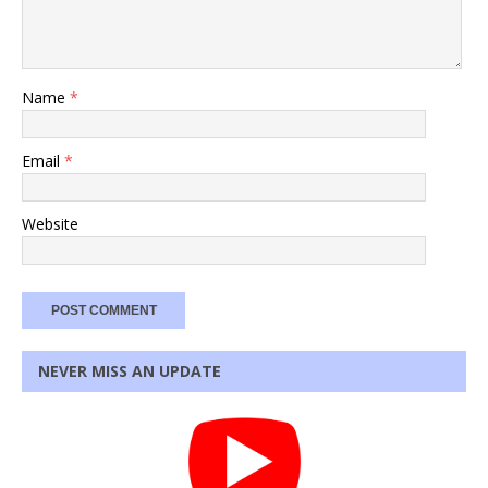
Name
*
Email
*
Website
NEVER MISS AN UPDATE