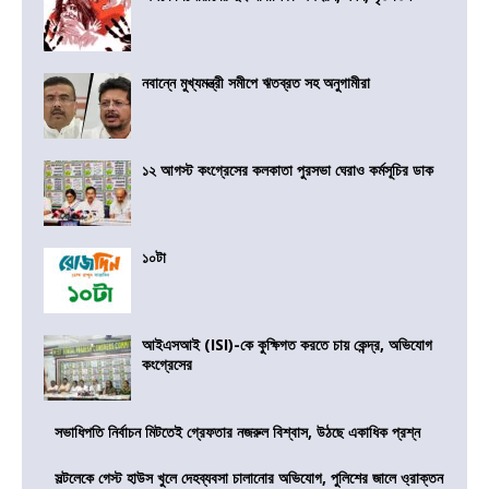
নবান্নে মুখ্যমন্ত্রী সমীপে ঋতব্রত সহ অনুগামীরা
১২ আগস্ট কংগ্রেসের কলকাতা পুরসভা ঘেরাও কর্মসূচির ডাক
১০টা
আইএসআই (ISI)-কে কুক্ষিগত করতে চায় কেন্দ্র, অভিযোগ
কংগ্রেসের
সভাধিপতি নির্বাচন মিটতেই গ্রেফতার নজরুল বিশ্বাস, উঠছে একাধিক প্রশ্ন
সল্টলেকে গেস্ট হাউস খুলে দেহব্যবসা চালানোর অভিযোগ, পুলিশের জালে ও্রাক্তন