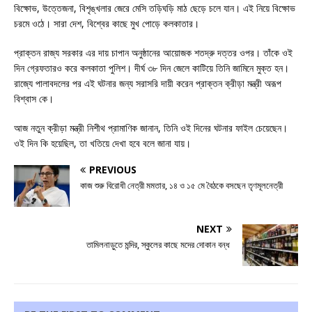
বিক্ষোভ, উত্তেজনা, বিশৃঙ্খলার জেরে মেসি তড়িঘড়ি মাঠ ছেড়ে চলে যান। এই নিয়ে বিক্ষোভ
চরমে ওঠে। সারা দেশ, বিশ্বের কাছে মুখ পোড়ে কলকাতার।
প্রাক্তন রাজ্য সরকার এর দায় চাপান অনুষ্ঠানের আয়োজক শতদ্রু দত্তর ওপর। তাঁকে ওই
দিন গ্রেফতারও করে কলকাতা পুলিশ। দীর্ঘ ৩৮ দিন জেলে কাটিয়ে তিনি জামিনে মুক্ত হন।
রাজ্যে পালাবদলের পর এই ঘটনার জন্য সরাসরি দায়ী করেন প্রাক্তন ক্রীড়া মন্ত্রী অরূপ
বিশ্বাস কে।
আজ নতুন ক্রীড়া মন্ত্রী নিশীথ প্রামাণিক জানান, তিনি ওই দিনের ঘটনার ফাইল চেয়েছেন।
ওই দিন কি হয়েছিল, তা খতিয়ে দেখা হবে বলে জানা যায়।
PREVIOUS
কাজ শুরু বিরোধী নেত্রী মমতার, ১৪ ও ১৫ মে বৈঠকে বসছেন তৃণমূলনেত্রী
NEXT
তামিলনাড়ুতে মন্দির, স্কুলের কাছে মদের দোকান বন্ধ