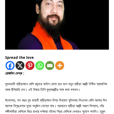
Spread the love
রোজদিন ডেস্ক :
যুবভারতী ক্রীড়াঙ্গনে মেসি কান্ডের ফাইল খোলা হবে বলে নতুন ক্রীড়া মন্ত্রী নিশীথ প্রামাণিক
আজ হুঁশিয়ারি দেন। এই বিষয়ে তিনি মুখ্যমন্ত্রীর সঙ্গে কথা বলবেন।
উল্লেখ্য, গত বছর যুব ভারতী ক্রীড়াঙ্গনে বিশ্ব বিখ্যাত ফুটবলার লিওনেল মেসি আসার দিন
ব্যাপক বিশৃঙ্খলায় পুরো অনুষ্ঠান ভেস্তে যায়। প্রাক্তন ক্রীড়া মন্ত্রী অরূপ বিশ্বাস, তাঁর
সঙ্গীসাথীরা মেসিকে ঘিরে রাখায় দর্শকরা তাঁদের প্রিয় মেসিকে দেখারও সুযোগ পাননি। তুমুল