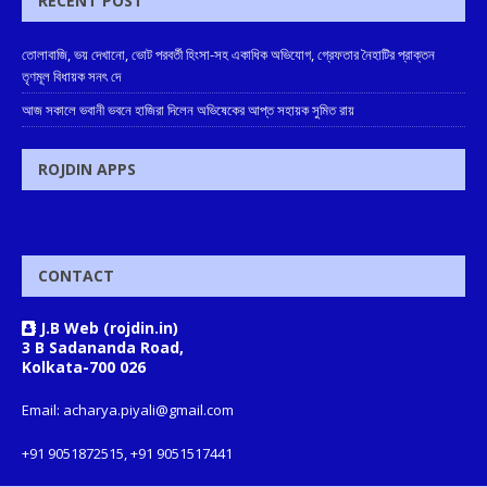
RECENT POST
তোলাবাজি, ভয় দেখানো, ভোট পরবর্তী হিংসা-সহ একাধিক অভিযোগ, গ্রেফতার নৈহাটির প্রাক্তন
তৃণমূল বিধায়ক সনৎ দে
আজ সকালে ভবানী ভবনে হাজিরা দিলেন অভিষেকের আপ্ত সহায়ক সুমিত রায়
ROJDIN APPS
CONTACT
J.B Web (rojdin.in)
3 B Sadananda Road,
Kolkata-700 026
Email: acharya.piyali@gmail.com
+91 9051872515, +91 9051517441