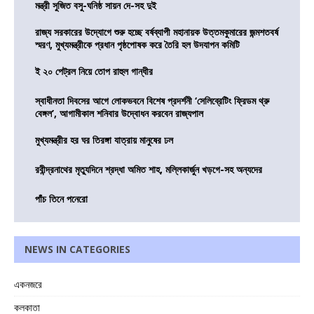
মন্ত্রী সুজিত বসু-ঘনিষ্ঠ সায়ন দে-সহ দুই
রাজ্য সরকারের উদ্যোগে শুরু হচ্ছে বর্ষব্যাপী মহানায়ক উত্তমকুমারের জন্মশতবর্ষ
স্মরণ, মুখ্যমন্ত্রীকে প্রধান পৃষ্ঠপোষক করে তৈরি হল উদযাপন কমিটি
ই ২০ পেট্রল নিয়ে তোপ রাহুল গান্ধীর
স্বাধীনতা দিবসের আগে লোকভবনে বিশেষ প্রদর্শনী ‘সেলিব্রেটিং ফ্রিডম থ্রু
বেঙ্গল’, আগামীকাল শনিবার উদ্বোধন করবেন রাজ্যপাল
মুখ্যমন্ত্রীর হর ঘর তিরঙ্গা যাত্রায় মানুষের ঢল
রবীন্দ্রনাথের মৃত্যুদিনে শ্রদ্ধা অমিত শাহ, মল্লিকার্জুন খড়গে-সহ অন্যদের
পাঁচ তিনে পনেরো
NEWS IN CATEGORIES
একনজরে
কলকাতা