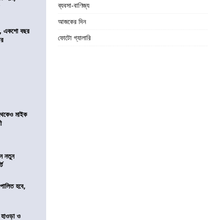
ব্যবসা-বাণিজ্য
র
আজকের দিন
ে, একশো বছর
ফোটো গ্যালারি
ীর
র থেকেও মাইক
রী
ন নতুন
্ট
ি পালিত হবে,
 হাওড়া ও