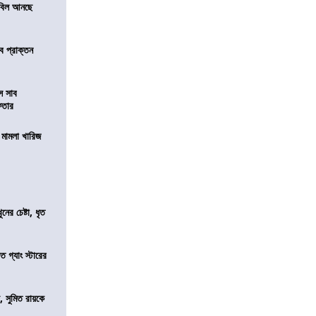
স বিল আনছে
ে প্রাক্তন
ে সাব
েফতার
থ মামলা খারিজ
ের চেষ্টা, ধৃত
ত গ্যাং স্টারের
, সুমিত রায়কে