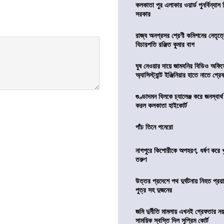
কলকাতা পুর এলাকার ওয়ার্ড পুনর্বিন্যা
সরকার
রাজ্য অনগ্রসর শ্রেণী কমিশনের নেতৃত্ব
বিচারপতি রঞ্জিত কুমার বাগ
ঘুষ নেওয়ার দায়ে জামবনির বিডিও অফিস
অ্যাসিস্ট্যান্ট ইঞ্জিনিয়ার হাতে নাতে গ্র
গুণ্ডাদমন বিলকে চ্যালেঞ্জ করে জনস্বার্
করল কলকাতা হাইকোর্ট
পাঁচ তিনে পনেরো
নাগপুরে কিশোরীকে অপহরণ, ধর্ষণ করে খুন
তরুণ
উত্তর প্রদেশে পথ দুর্ঘটনায় নিহত প্রয়া
পুত্র সহ দুজনের
জমি দুর্নীতি মামলায় এখনই গ্রেফতার নয়
সাময়িক স্বস্তি দিল সুপ্রিম কোর্ট