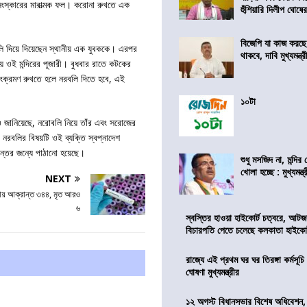
স্কারের মারাত্মক ফল। করোনা রুখতে এক
হুঁশিয়ারি দিলীপ ঘোষে
বিজেপি যা কাজ করছ
তি বলি দিয়ে দিয়েছেন স্থানীয় এক যুবককে। এরপর
থাকবে, দাবি মুখ্যমন্ত্র
ীয় ওই মন্দিরের পূজারী। বুধবার রাতে কটকের
সংক্রমণ রুখতে হলে নরবলি দিতে হবে, এই
১০টা
ও জানিয়েছে, নরোবলি নিয়ে তাঁর এবং সরোজের
 নরবলির বিষয়টি ওই ব্যক্তি স্বপ্নাদেশ
্তের জন্যে পাঠানো হয়েছে।
শুধু মসজিদ না, মন্দি
খোলা হচ্ছে : মুখ্যমন্ত্
NEXT
ায় আক্রান্ত ৩৪৪, মৃত আরও
৬
স্বস্তির হাওয়া হাইকোর্ট চত্বরে, আটজ
বিচারপতি পেতে চলেছে কলকাতা হাইকোর
রাজ্যে এই প্রথম ঘর ঘর তিরঙ্গা কর্মসূচ
ঘোষণা মুখ্যমন্ত্রীর
১২ অগস্ট বিধানসভার বিশেষ অধিবেশন,