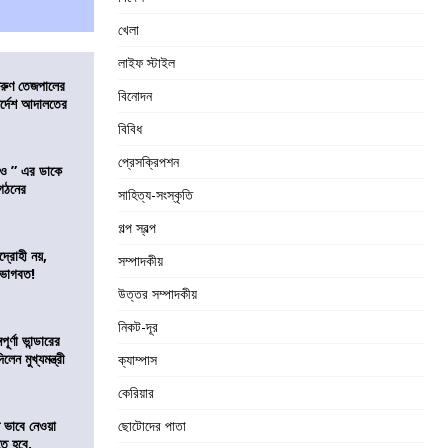
খেলা
লাইফ স্টাইল
তরুণ তেজপালের
বিনোদন
ির্দেশ আদালতের
বিবিধ
প্রেসক্রিপশন
াও ” এর ডাকে
ংগঠনের
সাহিত্য-সংস্কৃতি
গল্প স্বল্প
দ্রোহী নয়,
সম্পাদকীয়
 ভাগবত!
উত্তর সম্পাদকীয়
নিকট-দূর
র্ণা ভান্ডারের
েন মুখ্যমন্ত্রী
ক্যাম্পাস
কেরিয়ার
ভাবে নেওয়া
ছোটোদের পাতা
তে হবে,