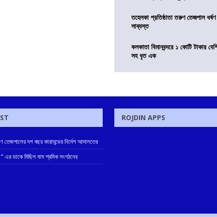
তহেলকা প্রতিষ্ঠাতা তরুণ তেজপাল ধর্ষণ
সাব্যস্ত
কলকাতা বিমানবন্দরে ১ কোটি টাকার বেশ
সহ ধৃত এক
OST
ROJDIN APPS
রুণ তেজপালের দশ বছর কারাদন্ডের নির্দেশ আদালতের
 ” এর ডাকে মিছিল বাম শ্রমিক সংগঠনের