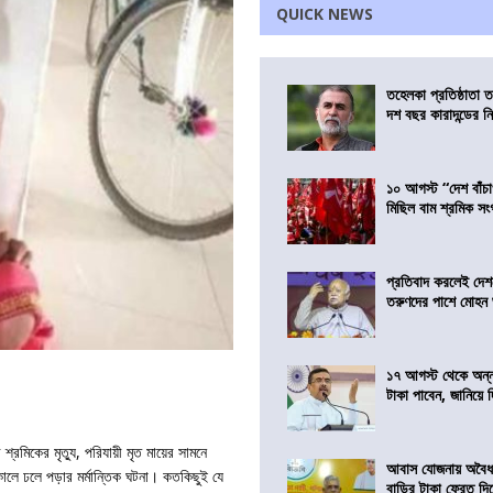
QUICK NEWS
তহেলকা প্রতিষ্ঠাতা 
দশ বছর কারাদন্ডের ন
১০ আগস্ট “দেশ বাঁচ
মিছিল বাম শ্রমিক স
প্রতিবাদ করলেই দেশ
তরুণদের পাশে মোহন
১৭ আগস্ট থেকে অন্নপূ
টাকা পাবেন, জানিয়ে দিল
মিকের মৃত্যু, পরিযায়ী মৃত মায়ের সামনে
আবাস যোজনায় অবৈধ 
 কোলে ঢলে পড়ার মর্মান্তিক ঘটনা। কতকিছুই যে
বাড়ির টাকা ফেরত দি