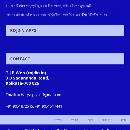
১৭ আগস্ট থেকে অন্নপূর্ণা ভান্ডারের টাকা পাবেন, জানিয়ে দিলেন মুখ্যমন্ত্রী
আবাস যোজনায় অবৈধ ভাবে নেওয়া বাড়ির টাকা ফেরত দিতে হবে, হুঁশিয়ারি দিলীপ ঘোষের
ROJDIN APPS
CONTACT
J.B Web (rojdin.in)
3 B Sadananda Road,
Kolkata-700 026
Email: acharya.piyali@gmail.com
+91 9051872515, +91 9051517441
একনজরে
কলকাতা
বাংলা
আমার দেশ
খেলা