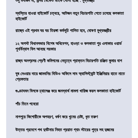
শুধু মসজিদ না, মন্দির থেকেও মাইক খোলা হচ্ছে : মুখ্যমন্ত্রী
স্বস্তির হাওয়া হাইকোর্ট চত্বরে, আটজন নতুন বিচারপতি পেতে চলেছে কলকাতা
হাইকোর্ট
রাজ্যে এই প্রথম ঘর ঘর তিরঙ্গা কর্মসূচি পালিত হবে, ঘোষণা মুখ্যমন্ত্রীর
১২ অগস্ট বিধানসভার বিশেষ অধিবেশন, হাওড়া ও কলকাতা পুর এলাকার ওয়ার্ড
পুনর্বিন্যাস বিল আনছে সরকার
রাজ্য অনগ্রসর শ্রেণী কমিশনের নেতৃত্বে প্রাক্তন বিচারপতি রঞ্জিত কুমার বাগ
ঘুষ নেওয়ার দায়ে জামবনির বিডিও অফিসে সাব অ্যাসিস্ট্যান্ট ইঞ্জিনিয়ার হাতে নাতে
গ্রেফতার
গুণ্ডাদমন বিলকে চ্যালেঞ্জ করে জনস্বার্থ মামলা খারিজ করল কলকাতা হাইকোর্ট
পাঁচ তিনে পনেরো
নাগপুরে কিশোরীকে অপহরণ, ধর্ষণ করে খুনের চেষ্টা, ধৃত তরুণ
উত্তর প্রদেশে পথ দুর্ঘটনায় নিহত প্রয়াত গ্যাং স্টারের পুত্র সহ দুজনের