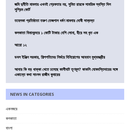
জমি দুর্নীতি মামলায় এখনই গ্রেফতার নয়, সুমিত রায়কে সাময়িক স্বস্তি দিল
সুপ্রিম কোর্ট
তহেলকা প্রতিষ্ঠাতা তরুণ তেজপাল ধর্ষণ মামলার দোষী সাব্যস্ত
কলকাতা বিমানবন্দরে ১ কোটি টাকার বেশি সোনা, হীরে সহ ধৃত এক
আরো ১২
ডবল ইঞ্জিন সরকার, শিল্পপতিদের নির্ভয়ে বিনিয়োগের আহবান মুখ্যমন্ত্রীর
আবার কি বড় ধাক্কা খেতে চলেছে কালীঘাট তৃণমূল? কাকলি ঘোষদস্তিদারের সঙ্গে
একান্তে কথা সাংসদ রাজীব কুমারের
NEWS IN CATEGORIES
একনজরে
কলকাতা
বাংলা