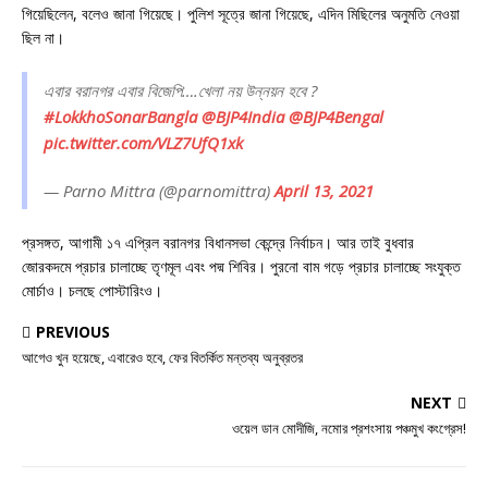
গিয়েছিলেন, বলেও জানা গিয়েছে। পুলিশ সূত্রে জানা গিয়েছে, এদিন মিছিলের অনুমতি নেওয়া
ছিল না।
এবার বরানগর এবার বিজেপি….খেলা নয় উন্নয়ন হবে ?
#LokkhoSonarBangla
@BJP4India
@BJP4Bengal
pic.twitter.com/VLZ7UfQ1xk
— Parno Mittra (@parnomittra)
April 13, 2021
প্রসঙ্গত, আগামী ১৭ এপ্রিল বরানগর বিধানসভা কেন্দ্রে নির্বাচন। আর তাই বুধবার
জোরকদমে প্রচার চালাচ্ছে তৃণমূল এবং পদ্ম শিবির। পুরনো বাম গড়ে প্রচার চালাচ্ছে সংযুক্ত
মোর্চাও। চলছে পোস্টারিংও।
PREVIOUS
আগেও খুন হয়েছে, এবারেও হবে, ফের বিতর্কিত মন্তব্য অনুব্রতর
NEXT
ওয়েল ডান মোদীজি, নমোর প্রশংসায় পঞ্চমুখ কংগ্রেস!