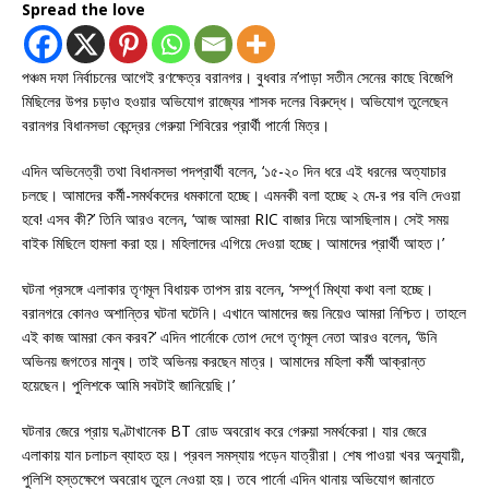
Spread the love
পঞ্চম দফা নির্বাচনের আগেই রণক্ষেত্র বরানগর। বুধবার ন’পাড়া সতীন সেনের কাছে বিজেপি
মিছিলের উপর চড়াও হওয়ার অভিযোগ রাজ্যের শাসক দলের বিরুদ্ধে। অভিযোগ তুলেছেন
বরানগর বিধানসভা কেন্দ্রের গেরুয়া শিবিরের প্রার্থী পার্নো মিত্র।
এদিন অভিনেত্রী তথা বিধানসভা পদপ্রার্থী বলেন, ‘১৫-২০ দিন ধরে এই ধরনের অত্যাচার
চলছে। আমাদের কর্মী-সমর্থকদের ধমকানো হচ্ছে। এমনকী বলা হচ্ছে ২ মে-র পর বলি দেওয়া
হবে! এসব কী?’ তিনি আরও বলেন, ‘আজ আমরা RIC বাজার দিয়ে আসছিলাম। সেই সময়
বাইক মিছিলে হামলা করা হয়। মহিলাদের এগিয়ে দেওয়া হচ্ছে। আমাদের প্রার্থী আহত।’
ঘটনা প্রসঙ্গে এলাকার তৃণমূল বিধায়ক তাপস রায় বলেন, ‘সম্পূর্ণ মিথ্যা কথা বলা হচ্ছে।
বরানগরে কোনও অশান্তির ঘটনা ঘটেনি। এখানে আমাদের জয় নিয়েও আমরা নিশ্চিত। তাহলে
এই কাজ আমরা কেন করব?’ এদিন পার্নোকে তোপ দেগে তৃণমূল নেতা আরও বলেন, ‘উনি
অভিনয় জগতের মানুষ। তাই অভিনয় করছেন মাত্র। আমাদের মহিলা কর্মী আক্রান্ত
হয়েছেন। পুলিশকে আমি সবটাই জানিয়েছি।’
ঘটনার জেরে প্রায় ঘণ্টাখানেক BT রোড অবরোধ করে গেরুয়া সমর্থকেরা। যার জেরে
এলাকায় যান চলাচল ব্যাহত হয়। প্রবল সমস্যায় পড়েন যাত্রীরা। শেষ পাওয়া খবর অনুযায়ী,
পুলিশি হস্তক্ষেপে অবরোধ তুলে নেওয়া হয়। তবে পার্নো এদিন থানায় অভিযোগ জানাতে