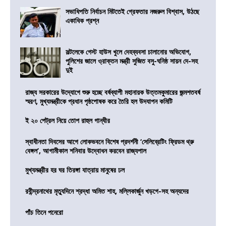
সভাধিপতি নির্বাচন মিটতেই গ্রেফতার নজরুল বিশ্বাস, উঠছে
একাধিক প্রশ্ন
সল্টলেকে গেস্ট হাউস খুলে দেহব্যবসা চালানোর অভিযোগ,
পুলিশের জালে ও্রাক্তন মন্ত্রী সুজিত বসু-ঘনিষ্ঠ সায়ন দে-সহ
দুই
রাজ্য সরকারের উদ্যোগে শুরু হচ্ছে বর্ষব্যাপী মহানায়ক উত্তমকুমারের জন্মশতবর্ষ
স্মরণ, মুখ্যমন্ত্রীকে প্রধান পৃষ্ঠপোষক করে তৈরি হল উদযাপন কমিটি
ই ২০ পেট্রল নিয়ে তোপ রাহুল গান্ধীর
স্বাধীনতা দিবসের আগে লোকভবনে বিশেষ প্রদর্শনী ‘সেলিব্রেটিং ফ্রিডম থ্রু
বেঙ্গল’, আগামীকাল শনিবার উদ্বোধন করবেন রাজ্যপাল
মুখ্যমন্ত্রীর হর ঘর তিরঙ্গা যাত্রায় মানুষের ঢল
রবীন্দ্রনাথের মৃত্যুদিনে শ্রদ্ধা অমিত শাহ, মল্লিকার্জুন খড়গে-সহ অন্যদের
পাঁচ তিনে পনেরো