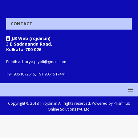
CONTACT
J.B Web (rojdin.in)
3 B Sadananda Road,
Kolkata-700 026
Email: acharya.piyali@gmail.com
+91 9051872515, +91 9051517441
Copyright © 2018 |
rojdin.in
All rights reserved. Powered by
Prismhub
Online Solutions Pvt. Ltd.