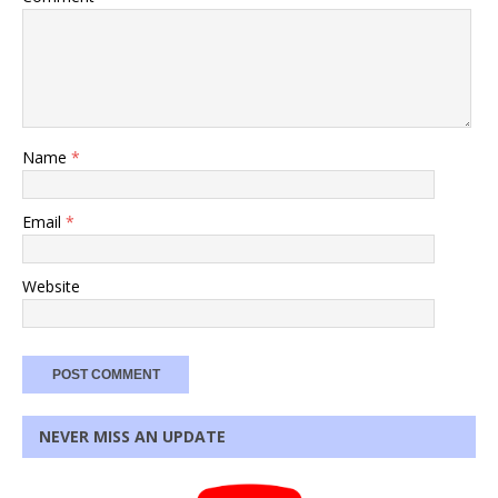
Name
*
Email
*
Website
NEVER MISS AN UPDATE