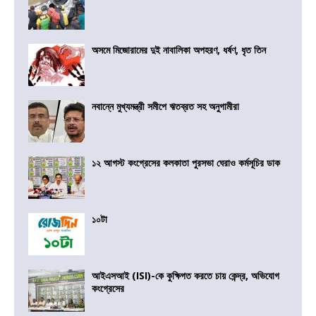
অসমে মিজোরামের দুই নাবালিকা অপহরণ, ধর্ষণ, ধৃত তিন
নবান্নে মুখ্যমন্ত্রী সমীপে ঋতব্রত সহ অনুগামীরা
১২ আগস্ট কংগ্রেসের কলকাতা পুরসভা ঘেরাও কর্মসূচির ডাক
১০টা
আইএসআই (ISI)-কে কুক্ষিগত করতে চায় কেন্দ্র, অভিযোগ
কংগ্রেসের