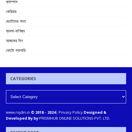
ক্যাম্পাস
কেরিয়ার
ছোটোদের পাতা
ব্যবসা-বাণিজ্য
আজকের দিন
ফোটো গ্যালারি
CATEGORIES
www.rojdin.in
© 2018
–
2024
|
Privacy Policy
Designed &
Developed By by
PRISMHUB ONLINE SOLUTIONS PVT. LTD.