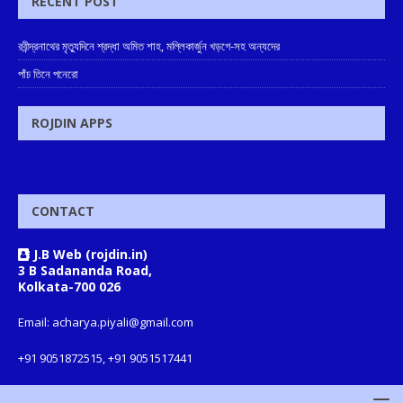
RECENT POST
রবীন্দ্রনাথের মৃত্যুদিনে শ্রদ্ধা অমিত শাহ, মল্লিকার্জুন খড়গে-সহ অন্যদের
পাঁচ তিনে পনেরো
ROJDIN APPS
CONTACT
J.B Web (rojdin.in)
3 B Sadananda Road,
Kolkata-700 026
Email: acharya.piyali@gmail.com
+91 9051872515, +91 9051517441