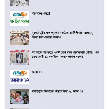
পাঁচ তিনে পনেরো
প্রধানমন্ত্রীর সঙ্গে প্রাতরাশ বৈঠকে এনসিপিআই সাংসদরা,
ছিলেন তিন বেসুরো সাংসদও
গত সাড়ে পাঁচ বছরে ৭৭টি দেশে সফর প্রধানমন্ত্রী মোদির, খরচ
৫৫৭ কোটি ৫১ লক্ষ টাকা, সংসদে জানাল সরকার
আরো ১২
থাইল্যান্ডে কিশোরের গুলিতে নিহত ২, আহত ১৫