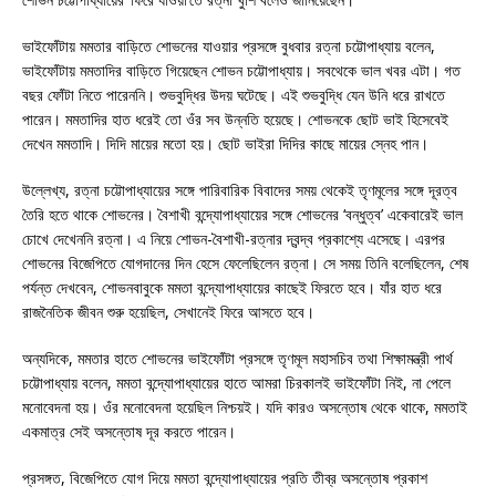
ভাইফোঁটায় মমতার বাড়িতে শোভনের যাওয়ার প্রসঙ্গে বুধবার রত্না চট্টোপাধ্যায় বলেন,
ভাইফোঁটায় মমতাদির বাড়িতে গিয়েছেন শোভন চট্টোপাধ্যায়। সবথেকে ভাল খবর এটা। গত
বছর ফোঁটা নিতে পারেননি। শুভবুদ্ধির উদয় ঘটেছে। এই শুভবুদ্ধি যেন উনি ধরে রাখতে
পারেন। মমতাদির হাত ধরেই তো ওঁর সব উন্নতি হয়েছে। শোভনকে ছোট ভাই হিসেবেই
দেখেন মমতাদি। দিদি মায়ের মতো হয়। ছোট ভাইরা দিদির কাছে মায়ের স্নেহ পান।
উল্লেখ্য, রত্না চট্টোপাধ্যায়ের সঙ্গে পারিবারিক বিবাদের সময় থেকেই তৃণমূলের সঙ্গে দূরত্ব
তৈরি হতে থাকে শোভনের। বৈশাখী বন্দ্যোপাধ্যায়ের সঙ্গে শোভনের ‘বন্ধুত্ব’ একেবারেই ভাল
চোখে দেখেননি রত্না। এ নিয়ে শোভন-বৈশাখী-রত্নার দ্বন্দ্ব প্রকাশ্যে এসেছে। এরপর
শোভনের বিজেপিতে যোগদানের দিন হেসে ফেলেছিলেন রত্না। সে সময় তিনি বলেছিলেন, শেষ
পর্যন্ত দেখবেন, শোভনবাবুকে মমতা বন্দ্যোপাধ্যায়ের কাছেই ফিরতে হবে। যাঁর হাত ধরে
রাজনৈতিক জীবন শুরু হয়েছিল, সেখানেই ফিরে আসতে হবে।
অন্যদিকে, মমতার হাতে শোভনের ভাইফোঁটা প্রসঙ্গে তৃণমূল মহাসচিব তথা শিক্ষামন্ত্রী পার্থ
চট্টোপাধ্যায় বলেন, মমতা বন্দ্যোপাধ্যায়ের হাতে আমরা চিরকালই ভাইফোঁটা নিই, না পেলে
মনোবেদনা হয়। ওঁর মনোবেদনা হয়েছিল নিশ্চয়ই। যদি কারও অসন্তোষ থেকে থাকে, মমতাই
একমাত্র সেই অসন্তোষ দূর করতে পারেন।
প্রসঙ্গত, বিজেপিতে যোগ দিয়ে মমতা বন্দ্যোপাধ্যায়ের প্রতি তীব্র অসন্তোষ প্রকাশ