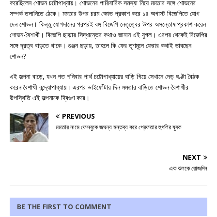
করেছিলেন শোভন চট্টোপাধ্যায়। শোভনের পারিবারিক সমস্যা নিয়ে মমতার সঙ্গে শোভনের
সম্পর্ক তলানিতে ঠেকে। মমতার উপর চরম ক্ষোভ প্রকাশ করে ১৪ অগাস্ট বিজেপিতে যোগ
দেন শোভন। কিন্তু যোগদানের পরপরই বঙ্গ বিজেপি নেতৃত্বের উপর অসন্তোষ প্রকাশ করেন
শোভন-বৈশাখী। বিজেপি ছাড়ার সিদ্ধান্তের কথাও জানান এই যুগল। এরপর থেকেই বিজেপির
সঙ্গে দূরত্ব বাড়তে থাকে। গুঞ্জন ছড়ায়, তাহলে কি ফের তৃণমূলে ফেরার কথাই ভাবছেন
শোভন?
এই জল্পনা বাড়ে, যখন গত শনিবার পার্থ চট্টোপাধ্যায়ের বাড়ি গিয়ে সেখানে দেড় ঘণ্টা বৈঠক
করেন বৈশাখী বন্দ্যোপাধ্যায়। এরপর ভাইফোঁটার দিন মমতার বাড়িতে শোভন-বৈশাখীর
উপস্থিতি এই জল্পনাকে দ্বিগুণ করে।
PREVIOUS
মমতার নামে ফেসবুকে জঘন্য মন্তব্য করে গ্রেফতার হুগলির যুবক
NEXT
এক ঝলকে রোজদিন
BE THE FIRST TO COMMENT