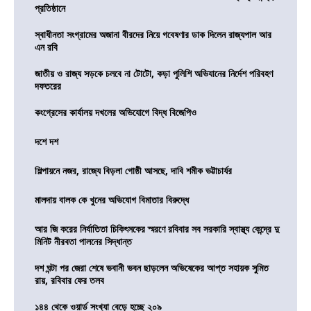
প্রতিষ্ঠানে
স্বাধীনতা সংগ্রামের অজানা বীরদের নিয়ে গবেষণার ডাক দিলেন রাজ্যপাল আর
এন রবি
জাতীয় ও রাজ্য সড়কে চলবে না টোটো, কড়া পুলিশি অভিযানের নির্দেশ পরিবহণ
দফতরের
কংগ্রেসের কার্যালয় দখলের অভিযোগে বিদ্ধ বিজেপিও
দশে দশ
শিল্পায়নে নজর, রাজ্যে বিড়লা গোষ্ঠী আসছে, দাবি শমীক ভট্টাচার্যর
মালদায় বালক কে খুনের অভিযোগ বিমাতার বিরুদ্ধে
আর জি করের নির্যাতিতা চিকিৎসকের স্মরণে রবিবার সব সরকারি স্বাস্থ্য কেন্দ্রে দু
মিনিট নীরবতা পালনের সিদ্ধান্ত
দশ ঘন্টা পর জেরা শেষে ভবানী ভবন ছাড়লেন অভিষেকের আপ্ত সহায়ক সুমিত
রায়, রবিবার ফের তলব
১৪৪ থেকে ওয়ার্ড সংখ্যা বেড়ে হচ্ছে ২০৯