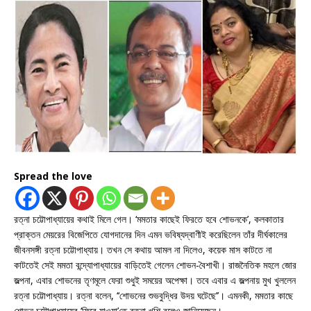
Spread the love
রত্না চট্টোপাধ্যায়ের কথাই মিলে গেল। ‘মমতার কাছেই ফিরতে হবে শোভনকে’, কলকাতার
প্রাক্তন মেয়রের বিজেপিতে যোগদানের দিন এমন ভবিষ্যদ্বাণীই করেছিলেন তাঁর দীর্ঘকালের
জীবনসঙ্গী রত্না চট্টোপাধ্যায়। তখন সে কথায় আমল না দিলেও, কয়েক মাস কাটতে না
কাটতেই সেই মমতা বন্দ্যোপাধ্যায়ের বাড়িতেই গেলেন শোভন-বৈশাখী। রাজনৈতিক মহলে জোর
জল্পনা, এবার শোভনের তৃণমূলে ফেরা শুধুই সময়ের অপেক্ষা। তবে এবার এ জল্পনায় মুখ খুললেন
রত্না চট্টোপাধ্যায়। রত্না বলেন, ‘‘শোভনের শুভবুদ্ধির উদয় ঘটেছে’’। এমনকী, মমতার কাছে
শোভন চট্টোপাধ্যায়ের ‘ফিরে যাওয়া’তে রত্না খুশি বলেও জানিয়েছেন।