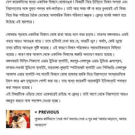
বেশ কয়েকদিনের মধ্যে একাধিক বিমানে বোমাতঙ্ক ! বিষয়টি নিয়ে চিন্তিত বিমান সংস্থা এবং
নিরাপত্তার সঙ্গে যুক্ত পদস্থ কর্ম-কর্তারাও। তাই আর সময় নষ্ট না করে বুধবারই এই বিষয়
নিয়ে উচ্চ পর্যায়ের বৈঠক ডেকেছে অসামরিক বিমান পরিবহণ মন্ত্রক। কেন্দ্র যথেষ্ঠ সজাগ হয়ে
উঠেছে এই ব্যাপারে।
সোমবার প্রথমে একাধিক বিমানে বোমা রাখা আছে বলে খবর ছড়ায়। তারপর মঙ্গলবারও একই
খবরে আরও আতঙ্ক বাড়ে। তবে দু’দিনই দেখা যায় যে, খবরটি ভুল। অর্থাৎ, কেউ ভুয়ো
তথ্য রটিয়ে আতঙ্ক সৃষ্টি করেছে। এই কারণে বিমান পরিষেবাও স্বাভাবিকভাবে বিঘ্নিত
হয়েছে। কারণ মাঝ আকাশ থেকে একাধিক বিমানের জরুরি অবতরণ করতে হয়েছে।
মঙ্গলবারই দিল্লি-শিকাগো এয়ার ইন্ডিয়া ফ্লাইট, জয়পুর-বেঙ্গালুরু এয়ার ইন্ডিয়া এক্সপ্রেস,
দাম্মাম-লখনউ ইন্ডিগো ফ্লাইট, দারভাঙ্গা-মুম্বাই স্পাইসজেট ফ্লাইট এবং শিলিগুড়ি-বেঙ্গালুরু
আকাসা এয়ার ফ্লাইট-সহ সাতটি বিমানে বোমা হামলার হুমকি দিয়ে নিরাপত্তা সংস্থাগুলিকে
ট্যাগ করে এক্স হ্যান্ডেলে পোস্ট করা হয়। তার মধ্যে কয়েকটি অ্যাকাউন্ট ইতিমধ্যেই শনাক্ত
করা সম্ভব হয়েছে।
এই বিষয়টিকে এড়িয়ে যেতে একেবারেই চাইছে না কেন্দ্র। তাই আগে থেকে নিরাপত্তা আরও
মজবুত করতে নানা পদক্ষেপ নেওয়া হচ্ছে।
PREVIOUS
পুজোর কার্নিভালে ‘সেরা গান’ মমতার লেখা ও সুর করা ‘আমার আড়ালে, আমার
আবডালে’