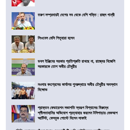
তরুণ সম্প্রদায়ই দেশের সব থেকে বেশি শক্তি : রাহুল গান্ধী
লিওনেল মেসি পিতৃহারা হলেন
ডবল ইঞ্জিনের সরকার প্রতিশ্রুতি রাখছে না, রাজ্যের বিজেপি
সরকারকে তোপ অধীর চৌধুরীর
নওদার কংগ্রেসের কার্যালয় পুনরুদ্ধারে অধীর চৌধুরীর অবস্থান
বিক্ষোভ
প্রাক্তন ফেডারেশন সভাপতি স্বরূপ বিশ্বাসের বিরুদ্ধে
শ্লীলতাহানির অভিযোগ প্রত্যাহার করলেন টলিপাড়ার মেকআপ
আর্টিস্ট, ফেসবুক পোস্টে দিলেন সাফাই