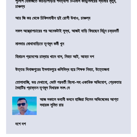
পুলিশি হেফাজতে কাঁচড়াপাড়ার পদত্যাগী টিএমসি কাউন্সিলরের স্বামীর মৃত্যু,
চাঞ্চল্য
আর জি কর থেকে চিকিৎসাধীন দুই রোগী উধাও, চাঞ্চল্য
সফল অস্ত্রোপচারের পর অনেকটাই সুস্থ, আজই বাড়ি ফিরছেন মিঠুন চক্রবর্তী
মালদার মোথাবাড়িতে তৃণমূল কর্মী খুন
হিমাচল প্রদেশের চাম্বায় খাদে বাস, নিহত আট, আহত দশ
উত্তর দিনাজপুরের ইসলামপুরে গুলিবিদ্ধ হয়ে শিক্ষক নিহত, উত্তেজনা
তোলাবাজি, ভয় দেখানো, ভোট পরবর্তী হিংসা-সহ একাধিক অভিযোগ, গ্রেফতার
নৈহাটির প্রাক্তন তৃণমূল বিধায়ক সনৎ দে
আজ সকালে ভবানী ভবনে হাজিরা দিলেন অভিষেকের আপ্ত
সহায়ক সুমিত রায়
দশে দশ