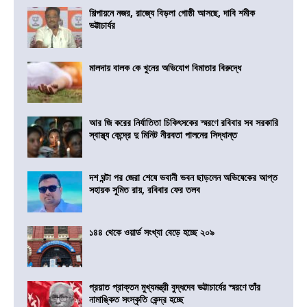
শিল্পায়নে নজর, রাজ্যে বিড়লা গোষ্ঠী আসছে, দাবি শমীক
ভট্টাচার্যর
মালদায় বালক কে খুনের অভিযোগ বিমাতার বিরুদ্ধে
আর জি করের নির্যাতিতা চিকিৎসকের স্মরণে রবিবার সব সরকারি
স্বাস্থ্য কেন্দ্রে দু মিনিট নীরবতা পালনের সিদ্ধান্ত
দশ ঘন্টা পর জেরা শেষে ভবানী ভবন ছাড়লেন অভিষেকের আপ্ত
সহায়ক সুমিত রায়, রবিবার ফের তলব
১৪৪ থেকে ওয়ার্ড সংখ্যা বেড়ে হচ্ছে ২০৯
প্রয়াত প্রাক্তন মুখ্যমন্ত্রী বুদ্ধদেব ভট্টাচার্যের স্মরণে তাঁর
নামাঙ্কিত সংস্কৃতি কেন্দ্র হচ্ছে