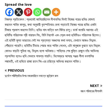
Spread the love
নিজস্ব প্রতিবেদন : প্রথমেই জানিয়েছিলেন দীপাবলির দিনই নিজের পরের ছবির ঘোষণা
করবেন শাহিদ কাপুর, কথা অনুযায়ী বৃহস্পতিবার বেলা গড়াতেই নিজের পরের ছবির একটা
টিজার প্রকাশ করলেন তিনি। ছবির নাম বাত্তি গুল মিটার চালু। ডার্ক কমেডি ঘরানার এই
ছবিটির পরিচালক শ্রী নারায়ন সিং, যিনি টয়লেট এক প্রেম কথা ছবিটিরও পরিচালক ছিলেন।
এই ছবিটি মূলত ভারতের সেই সব প্রত্যন্ত অঞ্চলের কথা বলবে, যেখানে আজও বিদ্যুৎ
পৌঁছাতে পারেনি। ছবিটির টিডার শেয়ার করে শাহিদ লেখেন, এটা মানুষকে বুঝতে হবে বিদ্যুৎ
কোনও বাড়তি সুবিধা নয়, বিদ্যুৎ হলো অধিকার। শাহিদের শেষ মুক্তি রেঙ্গুনে তাঁর আভিনয়
প্রশংসিত হলেও ছবি সেভাবে সাফল্য পায়নি। ডিসেম্বরে আসছে সঞ্জয় লীলা বনশালির
পদ্মাবতী, ওই ছবিতে রাজা রতন সিং-এর চরিত্রে অভিনয় করবেন শাহিদ।
PREVIOUS
দুর্যোগ পরিস্থিতির উপর নজরদারিতে নবান্নে কন্ট্রোল রুম
NEXT
বচ্চন পরিবারের দীপাবলি