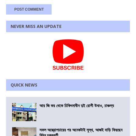
NEVER MISS AN UPDATE
QUICK NEWS
আর জি কর থেকে চিকিৎসাধীন দুই রোগী উধাও, চাঞ্চল্য
সফল অস্ত্রোপচারের পর অনেকটাই সুস্থ, আজই বাড়ি ফিরছেন
মিঠুন চক্রবর্তী