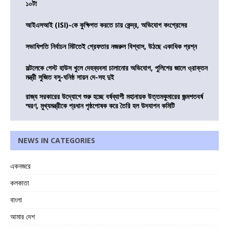
১০টা
আইএসআই (ISI)-কে কুক্ষিগত করতে চায় কেন্দ্র, অভিযোগ কংগ্রেসের
সভাধিপতি নির্বাচন মিটতেই গ্রেফতার নজরুল বিশ্বাস, উঠছে একাধিক প্রশ্ন
সল্টলেকে গেস্ট হাউস খুলে দেহব্যবসা চালানোর অভিযোগ, পুলিশের জালে ও্রাক্তন
মন্ত্রী সুজিত বসু-ঘনিষ্ঠ সায়ন দে-সহ দুই
রাজ্য সরকারের উদ্যোগে শুরু হচ্ছে বর্ষব্যাপী মহানায়ক উত্তমকুমারের জন্মশতবর্ষ
স্মরণ, মুখ্যমন্ত্রীকে প্রধান পৃষ্ঠপোষক করে তৈরি হল উদযাপন কমিটি
NEWS IN CATEGORIES
একনজরে
কলকাতা
বাংলা
আমার দেশ