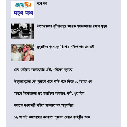
দশে দশ
উত্তরবঙ্গের বুনিয়াদপুরে ব্যাঙ্ক ম্যানেজারের রহস্য মৃত্যু
মুম্বাইয়ে প্রশান্ত কিশোর সমীপে পাওয়ার পত্মী
ফের মেট্রোয় আত্মহত্যার চেষ্টা, পরিষেবা ব্যাহত
উত্তরাখন্ডের দেবপ্রয়াগে খাদে গাড়ি পড়ে নিহত ৫, আহত এক
অসমে মিজোরামের দুই নাবালিকা অপহরণ, ধর্ষণ, ধৃত তিন
নবান্নে মুখ্যমন্ত্রী সমীপে ঋতব্রত সহ অনুগামীরা
১২ আগস্ট কংগ্রেসের কলকাতা পুরসভা ঘেরাও কর্মসূচির ডাক