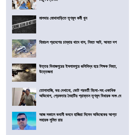
মালদার মোথাবাড়িতে তৃণমূল কর্মী খুন
হিমাচল প্রদেশের চাম্বায় খাদে বাস, নিহত আট, আহত দশ
উত্তর দিনাজপুরের ইসলামপুরে গুলিবিদ্ধ হয়ে শিক্ষক নিহত,
উত্তেজনা
তোলাবাজি, ভয় দেখানো, ভোট পরবর্তী হিংসা-সহ একাধিক
অভিযোগ, গ্রেফতার নৈহাটির প্রাক্তন তৃণমূল বিধায়ক সনৎ দে
আজ সকালে ভবানী ভবনে হাজিরা দিলেন অভিষেকের আপ্ত
সহায়ক সুমিত রায়