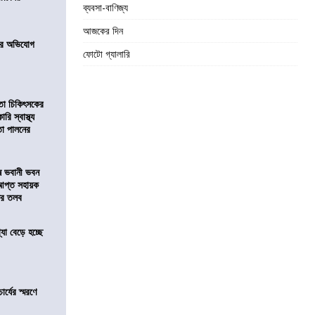
ব্যবসা-বাণিজ্য
আজকের দিন
নের অভিযোগ
ফোটো গ্যালারি
িতা চিকিৎসকের
রি স্বাস্থ্য
বতা পালনের
ষে ভবানী ভবন
আপ্ত সহায়ক
ফের তলব
যা বেড়ে হচ্ছে
চার্যের স্মরণে