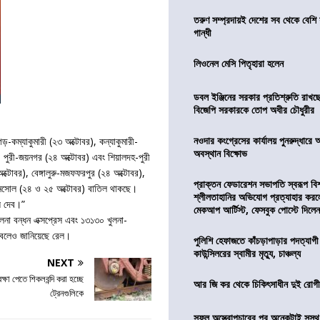
তরুণ সম্প্রদায়ই দেশের সব থেকে বেশি 
গান্ধী
লিওনেল মেসি পিতৃহারা হলেন
ডবল ইঞ্জিনের সরকার প্রতিশ্রুতি রাখছে
বিজেপি সরকারকে তোপ অধীর চৌধুরীর
নওদার কংগ্রেসের কার্যালয় পুনরুদ্ধারে 
়-কম্যাকুমারী (২৩ অক্টোবর), কন্যাকুমারী-
অবস্থান বিক্ষোভ
র), পুরী-জয়নগর (২৪ অক্টোবর) এবং শিয়ালদহ-পুরী
অক্টোবর), বেঙ্গালুরু-মজফফরপুর (২৪ অক্টোবর),
প্রাক্তন ফেডারেশন সভাপতি স্বরূপ বিশ্
ানসোল (২৪ ও ২৫ অক্টোবর) বাতিল থাকছে।
শ্লীলতাহানির অভিযোগ প্রত্যাহার কর
ে দেব।”
মেকআপ আর্টিস্ট, ফেসবুক পোস্টে দিলে
লনা বন্ধন এক্সপ্রেস এবং ১৩১৩০ খুলনা-
বে বলেও জানিয়েছে রেল।
পুলিশি হেফাজতে কাঁচড়াপাড়ার পদত্যাগ
কাউন্সিলরের স্বামীর মৃত্যু, চাঞ্চল্য
NEXT
ক্ষা পেতে শিকলবন্দি করা হচ্ছে
আর জি কর থেকে চিকিৎসাধীন দুই রোগী 
ট্রেনগুলিকে
সফল অস্ত্রোপচারের পর অনেকটাই সুস্