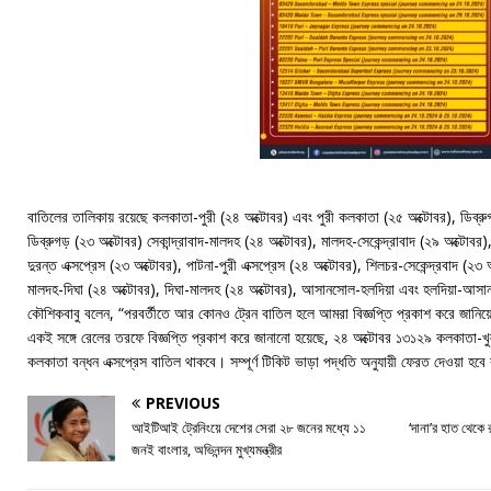
বাতিলের তালিকায় রয়েছে কলকাতা-পুরী (২৪ অক্টোবর) এবং পুরী কলকাতা (২৫ অক্টোবর), ডিব্রুগড
ডিব্রুগড় (২৩ অক্টোবর) সেকান্দ্রাবাদ-মালদহ (২৪ অক্টোবর), মালদহ-সেকেন্দ্রাবাদ (২৯ অক্টোব
দুরন্ত এক্সপ্রেস (২৩ অক্টোবর), পাটনা-পুরী এক্সপ্রেস (২৪ অক্টোবর), শিলচর-সেকেন্দ্রবাদ (২৩ 
মালদহ-দিঘা (২৪ অক্টোবর), দিঘা-মালদহ (২৪ অক্টোবর), আসানসোল-হলদিয়া এবং হলদিয়া-আস
কৌশিকবাবু বলেন, “পরবর্তীতে আর কোনও ট্রেন বাতিল হলে আমরা বিজ্ঞপ্তি প্রকাশ করে জানিয়
একই সঙ্গে রেলের তরফে বিজ্ঞপ্তি প্রকাশ করে জানানো হয়েছে, ২৪ অক্টোবর ১৩১২৯ ​​কলকাতা-খু
কলকাতা বন্ধন এক্সপ্রেস বাতিল থাকবে। সম্পূর্ণ টিকিট ভাড়া পদ্ধতি অনুযায়ী ফেরত দেওয়া হ
PREVIOUS
আইটিআই ট্রেনিংয়ে দেশের সেরা ২৮ জনের মধ্যে ১১
‘দানা’র হাত থেকে র
জনই বাংলার, অভিনন্দন মুখ্যমন্ত্রীর