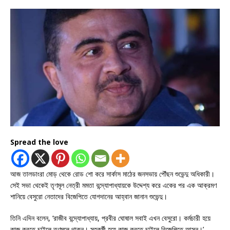
Spread the love
আজ তালডাংরা মোড় থেকে রোড শো করে সার্কাস মাঠের জনসভায় পৌঁছন শুভেন্দু অধিকারী।
সেই সভা থেকেই তৃণমূল নেত্রী মমতা বন্দ্যোপাধ্যায়কে উদ্দেশ্য করে একের পর এক আক্রমণ
শানিয়ে বেসুরো নেতাদের বিজেপিতে যোগদানের আহ্বান জানান শুভেন্দু।
তিনি এদিন বলেন, ‘রাজীব বন্দ্যোপাধ্যায়, প্রবীর ঘোষাল সবাই এখন বেসুরো। কর্মচারী হয়ে
কাজ করতে চাইলে তৃণমূলে থাকুন। সহকর্মী হয়ে কাজ করতে চাইলে বিজেপিতে আসুন।’