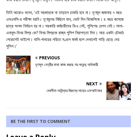
তিনি আরোও বলেন, ‘এই সরকারকে না তাড়ালে চাকরি হবে না। তৃণমূল জমানায় ৭ বছর
এসএসসি-র পরীক্ষা হয়নি। তৃণমূলের মিছিলে যান, ভোট দিন বিজেপিকে। ৪ বছর কলেজে
ছাত্র সংসদ নির্বাচন হয় না। সরকারি কর্মচারীদের ডিএ নেই, পুলিশের রেশন নেই। লালা-
এনামুল-বিনয় মিশ্র কে? বিনয় মিশ্রকে রাজ্য পুলিশ নিরাপত্তা দিত। আর একটা চৌকাঠ
পেরোলেই ভাইপো। বালি-পাথরের লরিতে মণ্ডল মার্কা ছাপ দেখালেই গাড়ি ছেড়ে দেয়
পুলিশ।’
PREVIOUS
তৃণমূল নেত্রীর মাথা কাজ করছে নাঃ শুভেন্দু অধিকারী
NEXT
দেবলীনা-অনিন্দ্যর বিরুদ্ধে দায়ের এফআইআর
BE THE FIRST TO COMMENT
Leave a Reply