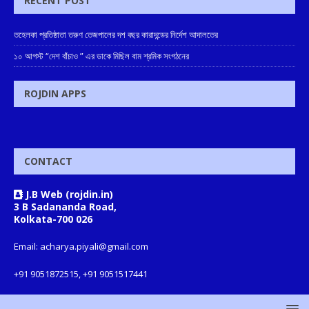
RECENT POST
তহেলকা প্রতিষ্ঠাতা তরুণ তেজপালের দশ বছর কারাদন্ডের নির্দেশ আদালতের
১০ আগস্ট “দেশ বাঁচাও ” এর ডাকে মিছিল বাম শ্রমিক সংগঠনের
ROJDIN APPS
CONTACT
J.B Web (rojdin.in)
3 B Sadananda Road,
Kolkata-700 026
Email: acharya.piyali@gmail.com
+91 9051872515, +91 9051517441