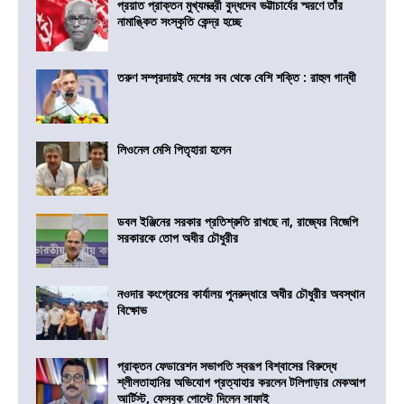
প্রয়াত প্রাক্তন মুখ্যমন্ত্রী বুদ্ধদেব ভট্টাচার্যের স্মরণে তাঁর
নামাঙ্কিত সংস্কৃতি কেন্দ্র হচ্ছে
তরুণ সম্প্রদায়ই দেশের সব থেকে বেশি শক্তি : রাহুল গান্ধী
লিওনেল মেসি পিতৃহারা হলেন
ডবল ইঞ্জিনের সরকার প্রতিশ্রুতি রাখছে না, রাজ্যের বিজেপি
সরকারকে তোপ অধীর চৌধুরীর
নওদার কংগ্রেসের কার্যালয় পুনরুদ্ধারে অধীর চৌধুরীর অবস্থান
বিক্ষোভ
প্রাক্তন ফেডারেশন সভাপতি স্বরূপ বিশ্বাসের বিরুদ্ধে
শ্লীলতাহানির অভিযোগ প্রত্যাহার করলেন টলিপাড়ার মেকআপ
আর্টিস্ট, ফেসবুক পোস্টে দিলেন সাফাই