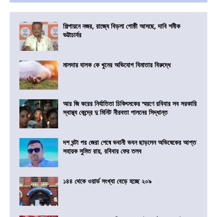
শিল্পায়নে নজর, রাজ্যে বিড়লা গোষ্ঠী আসছে, দাবি শমীক
ভট্টাচার্যর
মালদায় বালক কে খুনের অভিযোগ বিমাতার বিরুদ্ধে
আর জি করের নির্যাতিতা চিকিৎসকের স্মরণে রবিবার সব সরকারি
স্বাস্থ্য কেন্দ্রে দু মিনিট নীরবতা পালনের সিদ্ধান্ত
দশ ঘন্টা পর জেরা শেষে ভবানী ভবন ছাড়লেন অভিষেকের আপ্ত
সহায়ক সুমিত রায়, রবিবার ফের তলব
১৪৪ থেকে ওয়ার্ড সংখ্যা বেড়ে হচ্ছে ২০৯