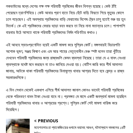
লকডাউনের মধ্যে দেশের লক্ষ লক্ষ পরিযায়ী শ্রমিকের জীবন বিপন্ন হয়েছে। কেউ ঠাঁই
পেয়েছেন ত্রাণশিবিরে। কেউ আবার প্রাণ হাতে নিয়ে হেঁটে বাড়ি ফিরতে গিয়ে মৃত্যুর কোলে
ঢলে পড়েছেন। এই অবস্থায় শ্রমিকদের বাড়ি ফেরানোর বিশেষ ট্রেন চালু হতেই শুরু হয় তুন
বিতর্ক। কে এই শ্রমিকদের ফেরার ভা়‌ড়া বহন করবে তা নিয়ে নানা মতান্তর চলে। পাশাপাশি
বারবার উঠে আসতে থাকে পরিযায়ী শ্রমিকদের নির্মম পরিণতির কথাও।
এই আবহে স্বতঃপ্রণোদিত হয়েই একটি মামলা করে সুপ্রিম কোর্ট। মঙ্গলবারই বিচারপতি
অশোক ভূষণ, সঞ্জয় কিষাণ এবং এম আর শাহের নেতৃত্বাধীন বেঞ্চ স্পষ্ট বলেন তারা খুঁটিয়ে
দেখবেন পরিযায়ী শ্রমিকদের জন্য রাজ্যগুলি কেমন ব্যবস্থা নিয়েছে। তারা যে এ যাবৎ নেওয়া
ব্যবস্থাকে যথেষ্ট মনে করছেন না তাও জানিয়ে দেওয়া হয়। নোটিশ জারি করে শীর্ষ আদালত
জানায়, আটকে থাকা পরিযায়ী শ্রমিকদের বিনামূল্যে খাবার আশ্রয় দিতে হবে কেন্দ্র ও রাজ্য
সরকারগুলিকে।
এ দিন সেখান থেকেই একধাপ এগিয়ে শীর্ষ আদালত জানাল কোনও ভাবেই পরিযায়ী শ্রমিকের
থেকে পরিববহণ বাবদ টাকা নেওয়া যাবে না। প্রসঙ্গত মে মাসে একটি জনস্বার্থ মামলা হয়েছিল
পরিযায়ী শ্রমিকদের খাবার ও আশ্রয়ের প্রশ্নে। সুপ্রিম কোর্ট সেই মামলা খারিজ করে
দিয়েছিল।
PREVIOUS
মহেশতলার চা প্যাকেজিংয়ের গুদামে ভয়াবহ আগুন, ঘটনাস্থলে দমকলের ১৪টি