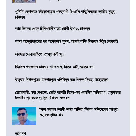
পুলিশি হেফাজতে কাঁচড়াপাড়ার পদত্যাগী টিএমসি কাউন্সিলরের স্বামীর মৃত্যু,
চাঞ্চল্য
আর জি কর থেকে চিকিৎসাধীন দুই রোগী উধাও, চাঞ্চল্য
সফল অস্ত্রোপচারের পর অনেকটাই সুস্থ, আজই বাড়ি ফিরছেন মিঠুন চক্রবর্তী
মালদার মোথাবাড়িতে তৃণমূল কর্মী খুন
হিমাচল প্রদেশের চাম্বায় খাদে বাস, নিহত আট, আহত দশ
উত্তর দিনাজপুরের ইসলামপুরে গুলিবিদ্ধ হয়ে শিক্ষক নিহত, উত্তেজনা
তোলাবাজি, ভয় দেখানো, ভোট পরবর্তী হিংসা-সহ একাধিক অভিযোগ, গ্রেফতার
নৈহাটির প্রাক্তন তৃণমূল বিধায়ক সনৎ দে
আজ সকালে ভবানী ভবনে হাজিরা দিলেন অভিষেকের আপ্ত
সহায়ক সুমিত রায়
দশে দশ