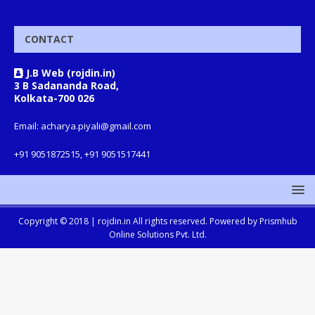
CONTACT
J.B Web (rojdin.in)
3 B Sadananda Road,
Kolkata-700 026
Email: acharya.piyali@gmail.com
+91 9051872515, +91 9051517441
Copyright © 2018 |
rojdin.in
All rights reserved. Powered by
Prismhub
Online Solutions Pvt. Ltd.