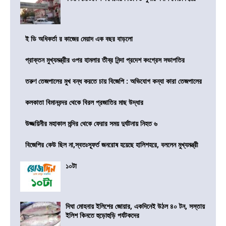
ই ডি অধিকর্তা র কাজের মেয়াদ এক বছর বাড়লো
প্রাক্তন মুখ্যমন্ত্রীর ওপর হামলার তীব্র নিন্দা প্রদেশ কংগ্রেস সভাপতির
তরুণ তেজপালের মুখ বন্ধ করতে চায় বিজেপি : অভিযোগ কন্যা কারা তেজপালের
কলকাতা বিমানবন্দর থেকে বিরল প্রজাতির মাছ উদ্ধার
উজ্জয়িনীর মহাকাল মন্দির থেকে ফেরার সময় দুর্ঘটনায় নিহত ৬
বিজেপির কেউ ছিল না,স্বতঃস্ফূর্ত জনরোষ হয়েছে হালিশহরে, বললেন মুখ্যমন্ত্রী
১০টা
দিঘা মোহনায় ইলিশের জোয়ার, একদিনেই উঠল ৪০ টন, সস্তায়
ইলিশ কিনতে হুড়োহুড়ি পর্যটকদের