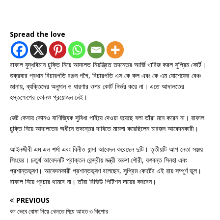
Spread the love
রাফাল যুদ্ধবিমান চুক্তি নিয়ে আদালত নিয়ন্ত্রিত তদন্তের আর্জি খারিজ করল সুপ্রিম কোর্ট।
শুক্রবার প্রধান বিচারপতি রঞ্জন গগৈ, বিচারপতি এস কে কল এবং কে এম যোশেফের বেঞ্চ
জানায়, ব্যক্তিদের অনুমান ও ধারণার ওপর কোর্ট নির্ভর করে না। এতে আদালতের
হস্তক্ষেপের কোনও প্রয়োজন নেই।
জেট কেনায় কোনও বাণিজ্যিক সুবিধা পাইয়ে দেওয়া হয়েছে বলা তাঁরা মনে করেন না। রাফাল
চুক্তি নিয়ে আদালতের অধীনে তদন্তের দাবিতে মামলা করেছিলেন চারজন আবেদনকারী।
আইনজীবী এম এল শর্মা এবং বিনীত ধান্দা আবেদন করেছেন দুটি। তৃতীয়টি আপ নেতা সঞ্জয়
সিংয়ের। চতুর্থ আবেদনটি প্রাক্তন কেন্দ্রীয় মন্ত্রী অরুণ শৌরী, যশবন্ত সিনহা এবং
প্রশান্তভূষণ। আবেদনকারী প্রশান্তভূষণ বলেছেন, সুপ্রিম কোর্টের এই রায় সম্পূর্ণ ভুল।
রাফাল নিয়ে প্রচার থামবে না। তাঁরা রিভিউ পিটিশন দায়ের করবেন।
PREVIOUS
বল ভেবে বোমা নিয়ে খেলতে গিয়ে আহত ৩ কিশোর