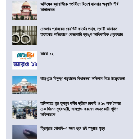
অভিষেক ব্যানার্জিকে শর্তাধীনে বিদেশ যাওয়ার অনুমতি শীর্ষ
আদালতের
চেতলায় গ্রাহকের ক্রেডিট কার্ডের তথ্য, স্থায়ী আমানত
হাতানোর অভিযোগে বেসরকারি ব্যাঙ্ক আধিকারিক গ্রেফতার
আরো ১২
ঝাড়খন্ডে বিক্ষুব্ধ পড়ুয়াদের বিধানসভা অভিযান নিয়ে উত্তেজনা
হালিশহরে মৃত তৃণমূল কর্মীর স্ত্রীকে চাকরি ও ১০ লক্ষ টাকার
চেক দিলেন মুখ্যমন্ত্রী, সাসপেন্ড করলেন তদন্তকারী পুলিশ
অফিসারকে
ত্রিপুরার খোয়াই-এ জলে ডুবে দুই পড়ুয়ার মৃত্যু