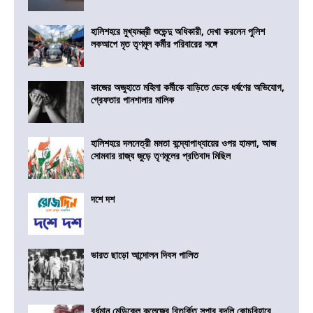
হালিশহরে মুখ্যমন্ত্রী শুভেন্দু অধিকারী, দেখা করলেন পুলিশ
লকআপে মৃত তৃণমূল কর্মীর পরিবারের সঙ্গে
কাজের অজুহাতে মহিলা কর্মীকে বাড়িতে ডেকে ধর্ষণের অভিযোগ,
গ্রেফতার পানশালার মালিক
হালিশহরে দলনেত্রী মমতা বন্দ্যোপাধ্যায়ের ওপর হামলা, আজ
সোমবার রাজ্য জুড়ে তৃণমূলের প্রতিবাদ মিছিল
দশে দশ
ভারত ছাড়ো আন্দোলন দিবস পালিত
বর্ধমান মেডিকেল কলেজের বিতর্কিত সুপার বদলি কোচবিহারে