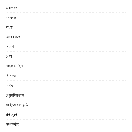
একনজরে
কলকাতা
বাংলা
আমার দেশ
বিদেশ
খেলা
লাইফ স্টাইল
বিনোদন
বিবিধ
প্রেসক্রিপশন
সাহিত্য-সংস্কৃতি
গল্প স্বল্প
সম্পাদকীয়