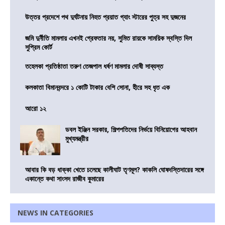
উত্তর প্রদেশে পথ দুর্ঘটনায় নিহত প্রয়াত গ্যাং স্টারের পুত্র সহ দুজনের
জমি দুর্নীতি মামলায় এখনই গ্রেফতার নয়, সুমিত রায়কে সাময়িক স্বস্তি দিল
সুপ্রিম কোর্ট
তহেলকা প্রতিষ্ঠাতা তরুণ তেজপাল ধর্ষণ মামলার দোষী সাব্যস্ত
কলকাতা বিমানবন্দরে ১ কোটি টাকার বেশি সোনা, হীরে সহ ধৃত এক
আরো ১২
ডবল ইঞ্জিন সরকার, শিল্পপতিদের নির্ভয়ে বিনিয়োগের আহবান
মুখ্যমন্ত্রীর
আবার কি বড় ধাক্কা খেতে চলেছে কালীঘাট তৃণমূল? কাকলি ঘোষদস্তিদারের সঙ্গে
একান্তে কথা সাংসদ রাজীব কুমারের
NEWS IN CATEGORIES