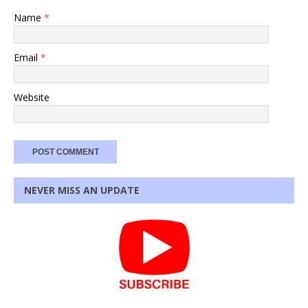
Name
*
Email
*
Website
NEVER MISS AN UPDATE