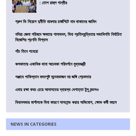
: তোপ রাহুল গান্ধীর
গ্রুপ ডি নিয়োগ দুর্নীতি মামলায় চার্জশিটে নাম থাকাদের জামিন
নদিয়া জেলা পরিষদে ক্ষমতার পালাবদল, বিনা প্রতিদ্বন্দ্বিতায় সভাধিপতি নির্বাচিত
বিজেপির প্রণতি বিশ্বাস
পাঁচ তিনে পনেরো
কলকাতার একাধিক থানা আচমকা পরিদর্শনে মুখ্যমন্ত্রী
পঞ্জাবে পাকিস্তান মদতপুষ্ট সন্দেহভাজন নয় জঙ্গি গ্রেফতার
এবার রক্ষা কবচ চেয়ে আদালতের দ্বারস্থ বেপাত্তা টুলু মন্ডলও
বিধানসভার মার্শালকে বিনা কারণে সাসপেন্ড করার অভিযোগ, ক্ষোভ কর্মী মহলে
NEWS IN CATEGORIES