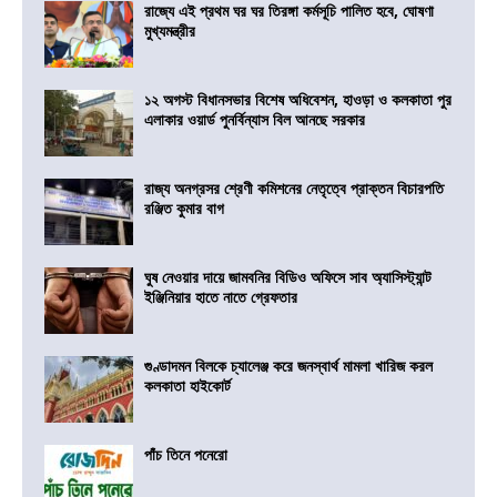
রাজ্যে এই প্রথম ঘর ঘর তিরঙ্গা কর্মসূচি পালিত হবে, ঘোষণা
মুখ্যমন্ত্রীর
১২ অগস্ট বিধানসভার বিশেষ অধিবেশন, হাওড়া ও কলকাতা পুর
এলাকার ওয়ার্ড পুনর্বিন্যাস বিল আনছে সরকার
রাজ্য অনগ্রসর শ্রেণী কমিশনের নেতৃত্বে প্রাক্তন বিচারপতি
রঞ্জিত কুমার বাগ
ঘুষ নেওয়ার দায়ে জামবনির বিডিও অফিসে সাব অ্যাসিস্ট্যান্ট
ইঞ্জিনিয়ার হাতে নাতে গ্রেফতার
গুণ্ডাদমন বিলকে চ্যালেঞ্জ করে জনস্বার্থ মামলা খারিজ করল
কলকাতা হাইকোর্ট
পাঁচ তিনে পনেরো