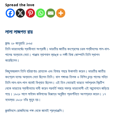
Spread the love
লালা লাজপত রায়
জন্মঃ ২৮ জানুয়ারি ১৮৬৫
তিনি ভারতবর্ষের স্বাধীনতা সংগ্রামী। ভারতীয় জাতীয় কংগ্রেসের চরম পন্থীদলের লাল-বাল-
পালের অন্যতম নেতা। পাঞ্জাব ন্যাশনাল ব্যাঙ্ক ও লক্ষী বিমা কোম্পানি তিনি স্থাপন
করেছিলেন।
কিছুসময়কাল তিনি হরিয়াণার রোহতক এবং হিসার শহরে উকালতি করেন। ভারতীয় জাতীয়
কংগ্রেস দলের অন্যতম নেতা ছিলেন তিনি। বাল গঙ্গাধর তিলক ও বিপিন চন্দ্র পালের সহিত
তিনি লাল-বাল-পাল নামেই বিখ্যাত ছিলেন। এই তিন নেতারাই ভারতে সর্বপ্রথম ব্রিটিশ
থেকে ভারতের স্বাধীনতার দাবী করেন পরবর্তি সময়ে সমগ্র ভারতবাসী এই আন্দোলনে জড়িয়ে
পড়ে। ১৯২৮ সালে সাইমন কমিশনের বিরুদ্ধে অনুষ্ঠিত প্রদর্শনিতে অংশগ্রহন করেন। ১৭
নভেম্বর ১৯২৮ তাঁর মৃত্যু হয়।
জন্মদিবসে রোজদিনের পক্ষ থেকে জানাই শ্রদ্ধাঞ্জলি।