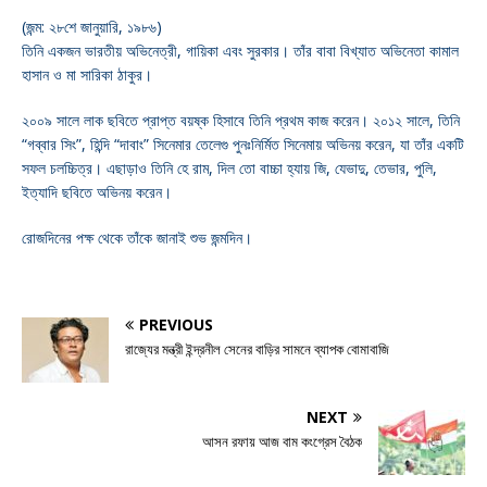
(জন্ম: ২৮শে জানুয়ারি, ১৯৮৬)
তিনি একজন ভারতীয় অভিনেত্রী, গায়িকা এবং সুরকার। তাঁর বাবা বিখ্যাত অভিনেতা কামাল
হাসান ও মা সারিকা ঠাকুর।
২০০৯ সালে লাক ছবিতে প্রাপ্ত বয়ষ্ক হিসাবে তিনি প্রথম কাজ করেন। ২০১২ সালে, তিনি
“গব্বার সিং”, হিন্দি “দাবাং” সিনেমার তেলেগু পুনঃনির্মিত সিনেমায় অভিনয় করেন, যা তাঁর একটি
সফল চলচ্চিত্র। এছাড়াও তিনি হে রাম, দিল তো বাচ্চা হ্যায় জি, যেভাদু, তেভার, পুলি,
ইত্যাদি ছবিতে অভিনয় করেন।
রোজদিনের পক্ষ থেকে তাঁকে জানাই শুভ জন্মদিন।
PREVIOUS
রাজ্যের মন্ত্রী ইন্দ্রনীল সেনের বাড়ির সামনে ব্যাপক বোমাবাজি
NEXT
আসন রফায় আজ বাম কংগ্রেস বৈঠক