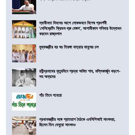
স্বাধীনতা দিবসের আগে লোকভবনে বিশেষ প্রদর্শনী
‘সেলিব্রেটিং ফ্রিডম থ্রু বেঙ্গল’, আগামীকাল শনিবার উদ্বোধন
করবেন রাজ্যপাল
মুখ্যমন্ত্রীর হর ঘর তিরঙ্গা যাত্রায় মানুষের ঢল
রবীন্দ্রনাথের মৃত্যুদিনে শ্রদ্ধা অমিত শাহ, মল্লিকার্জুন খড়গে-
সহ অন্যদের
পাঁচ তিনে পনেরো
প্রধানমন্ত্রীর সঙ্গে প্রাতরাশ বৈঠকে এনসিপিআই সাংসদরা,
ছিলেন তিন বেসুরো সাংসদও