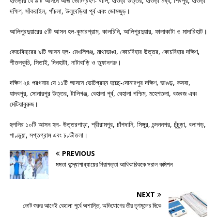
হাওড়ার যে ৯টি আসনে আজ ভোটগ্রহণ- বালি, হাওড়া উত্তর, হাওড়া মধ্য, শিবপুর, হাওড়া
দক্ষিণ, সাঁকরাইল, পাঁচলা, উলুবেড়িয়া পূর্ব এবং ডোমজুড়।
আলিপুরদুয়ারের ৫টি আসন হল-কুমারগ্রাম, কালচিনি, আলিপুরদুয়ার, ফালাকাটা ও মাদারিহাট।
কোচবিহারের ৯টি আসন হল- মেখলিগঞ্জ, মাথাভাঙা, কোচবিহার উত্তর, কোচবিহার দক্ষিণ,
শীতলকুচি, সিতাই, দিনহাটা, নাটাবাড়ি ও তুফানগঞ্জ।
দক্ষিণ ২৪ পরগনার যে ১১টি আসনে ভোটগ্রহন হচ্ছে-সোনারপুর দক্ষিণ, ভাঙড়, কসবা,
যাদবপুর, সোনারপুর উত্তর, টালিগঞ্জ, বেহালা পূর্ব, বেহালা পশ্চিম, মহেশতলা, বজবজ এবং
মেটিয়াবুরুজ।
হুগলির ১০টি আসন হল- উত্তরপাড়া, শ্রীরামপুর, চাঁপদানি, সিঙ্গুর, চন্দননগর, চুঁচুড়া, বলাগড়,
পাণ্ডুয়া, সপ্তগ্রাম এবং চণ্ডীতলা।
PREVIOUS
মমতা বন্দ্যোপাধ্যায়ের নিরাপত্তা আধিকারিককে সরাল কমিশন
NEXT
ভোট শুরুর আগেই বেহালা পূর্বে অশান্তি, অভিযোগের তীর তৃণমূলের দিকে