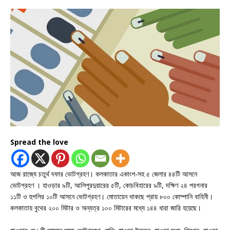
Spread the love
আজ রাজ্যে চতুর্থ দফার ভোটগ্রহণ। কলকাতার একাংশ-সহ ৫ জেলার ৪৪টি আসনে
ভোটগ্রহণ । হাওড়ার ৯টি, আলিপুরদুয়ারের ৫টি, কোচবিহারের ৯টি, দক্ষিণ ২৪ পরগনার
১১টি ও হুগলির ১০টি আসনে ভোটগ্রহণ। মোতায়েন থাকছে প্রায় ৮০০ কোম্পানি বাহিনী।
কলকাতায় বুথের ২০০ মিটার ও অন্যত্র ১০০ মিটারের মধ্যে ১৪৪ ধারা জারি হয়েছে।