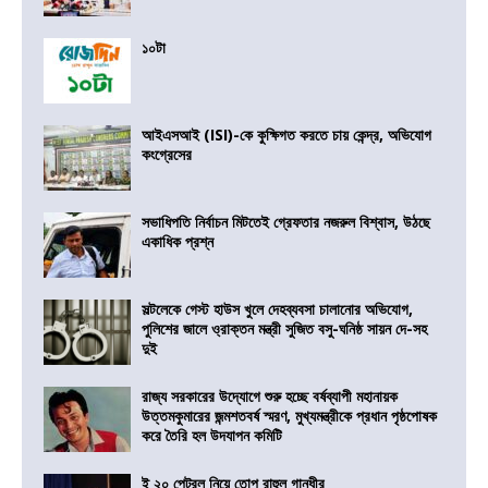
১০টা
আইএসআই (ISI)-কে কুক্ষিগত করতে চায় কেন্দ্র, অভিযোগ
কংগ্রেসের
সভাধিপতি নির্বাচন মিটতেই গ্রেফতার নজরুল বিশ্বাস, উঠছে
একাধিক প্রশ্ন
সল্টলেকে গেস্ট হাউস খুলে দেহব্যবসা চালানোর অভিযোগ,
পুলিশের জালে ও্রাক্তন মন্ত্রী সুজিত বসু-ঘনিষ্ঠ সায়ন দে-সহ
দুই
রাজ্য সরকারের উদ্যোগে শুরু হচ্ছে বর্ষব্যাপী মহানায়ক
উত্তমকুমারের জন্মশতবর্ষ স্মরণ, মুখ্যমন্ত্রীকে প্রধান পৃষ্ঠপোষক
করে তৈরি হল উদযাপন কমিটি
ই ২০ পেট্রল নিয়ে তোপ রাহুল গান্ধীর