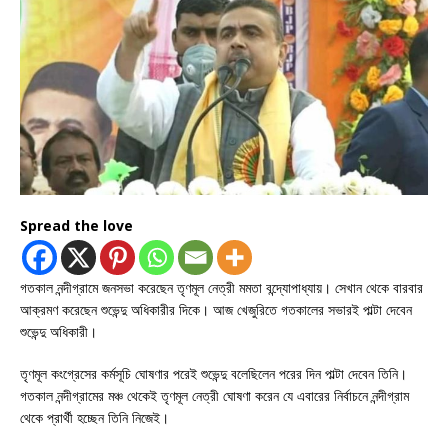
Spread the love
গতকাল নন্দীগ্রামে জনসভা করেছেন তৃণমূল নেত্রী মমতা বন্দ্যোপাধ্যায়। সেখান থেকে বারবার
আক্রমণ করেছেন শুভেন্দু অধিকারীর দিকে। আজ খেজুরিতে গতকালের সভারই পাল্টা দেবেন
শুভেন্দু অধিকারী।
তৃণমূল কংগ্রেসের কর্মসূচি ঘোষণার পরেই শুভেন্দু বলেছিলেন পরের দিন পাল্টা দেবেন তিনি।
গতকাল নন্দীগ্রামের মঞ্চ থেকেই তৃণমূল নেত্রী ঘোষণা করেন যে এবারের নির্বাচনে নন্দীগ্রাম
থেকে প্রার্থী হচ্ছেন তিনি নিজেই।