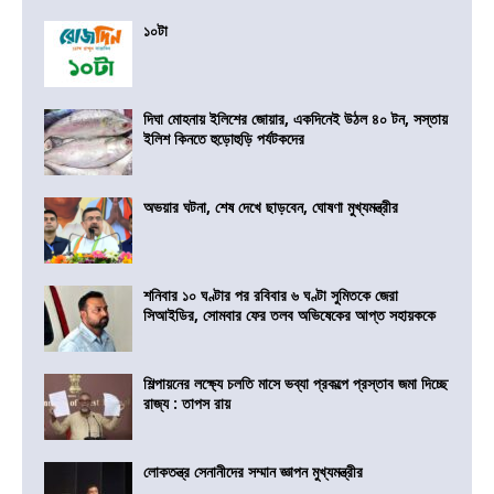
১০টা
দিঘা মোহনায় ইলিশের জোয়ার, একদিনেই উঠল ৪০ টন, সস্তায়
ইলিশ কিনতে হুড়োহুড়ি পর্যটকদের
অভয়ার ঘটনা, শেষ দেখে ছাড়বেন, ঘোষণা মুখ্যমন্ত্রীর
শনিবার ১০ ঘণ্টার পর রবিবার ৬ ঘণ্টা সুমিতকে জেরা
সিআইডির, সোমবার ফের তলব অভিষেকের আপ্ত সহায়ককে
শিল্পায়নের লক্ষ্যে চলতি মাসে ভব্যা প্রকল্পে প্রস্তাব জমা দিচ্ছে
রাজ্য : তাপস রায়
লোকতন্ত্র সেনানীদের সম্মান জ্ঞাপন মুখ্যমন্ত্রীর