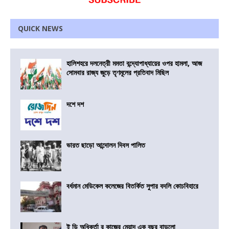
QUICK NEWS
হালিশহরে দলনেত্রী মমতা বন্দ্যোপাধ্যায়ের ওপর হামলা, আজ
সোমবার রাজ্য জুড়ে তৃণমূলের প্রতিবাদ মিছিল
দশে দশ
ভারত ছাড়ো আন্দোলন দিবস পালিত
বর্ধমান মেডিকেল কলেজের বিতর্কিত সুপার বদলি কোচবিহারে
ই ডি অধিকর্তা র কাজের মেয়াদ এক বছর বাড়লো