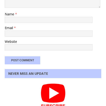
Name
*
Email
*
Website
NEVER MISS AN UPDATE