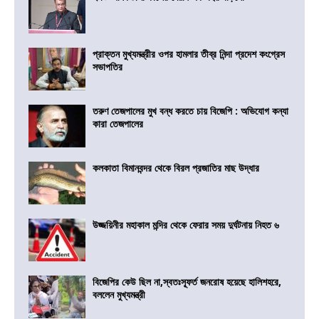
প্রাক্তন মুখ্যমন্ত্রীর ওপর হামলার তীব্র নিন্দা প্রদেশ কংগ্রেস
সভাপতির
তরুণ তেজপালের মুখ বন্ধ করতে চায় বিজেপি : অভিযোগ কন্যা
কারা তেজপালের
কলকাতা বিমানবন্দর থেকে বিরল প্রজাতির মাছ উদ্ধার
উজ্জয়িনীর মহাকাল মন্দির থেকে ফেরার সময় দুর্ঘটনায় নিহত ৬
বিজেপির কেউ ছিল না,স্বতঃস্ফূর্ত জনরোষ হয়েছে হালিশহরে,
বললেন মুখ্যমন্ত্রী