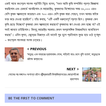
একই সাথে কংগ্রেস সাংসদ প্রণিতি শিন্ডে বলেন, “যখন আমি কৃষি সম্পর্কিত প্রশ্ন জিজ্ঞাসা
করছিলাম এবং রেকর্ডে আনছিলাম যে মহারাষ্ট্রে, কৃষকদের বিক্ষোভের সময় ৩০,০০০ এরও
বেশি কৃষক আত্মহত্যা করেছেন এবং ৭০০ এরও বেশি কৃষক মারা গেছেন, তখন আমার মাইক
বন্ধ করে দেওয়া হয়েছিল”। তাঁর কথায়, “এটি একটি গুরুত্বপূর্ণ প্রশ্ন ছিল। কৃষকরা কেন
কৃষি ছেড়ে দিচ্ছেন? কৃষকরা কেন আত্মহত্যা করছেন? কৃষকদের ঋণ দেওয়া কেন হচ্ছে না? এই
সবই জানতে চাইছিলাম। কিন্তু মহারাষ্ট্র সরকার কেবল অপ্রাসঙ্গিক বিষয়গুলিতে মনোনিবেশ
করছে”। এদিন মূলত, কেন্দ্রের বিরুদ্ধে এই ভাবেই সুর তুলে প্রতিবাদে মুখর হয়ে ওঠে তৃণমূল
– কংগ্রেস সাংসদরা সংসদ চত্বরে।
PREVIOUS
‘শুভেন্দু এক নম্বরের ড্রামাবাজ লোক, সত্যিই মার খেলে খুশি হতাম’, শুভেন্দুকে
কটাক্ষ কল্যানের
NEXT
সোমের পর মঙ্গলেও অশান্ত রইল রবীন্দ্রভারতী বিশ্ববিদ্যালয়ের জোড়াসাঁকো
ক্যাম্পাস
BE THE FIRST TO COMMENT