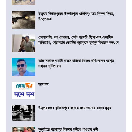
উত্তর দিনাজপুরের ইসলামপুরে গুলিবিদ্ধ হয়ে শিক্ষক নিহত,
উত্তেজনা
তোলাবাজি, ভয় দেখানো, ভোট পরবর্তী হিংসা-সহ একাধিক
অভিযোগ, গ্রেফতার নৈহাটির প্রাক্তন তৃণমূল বিধায়ক সনৎ দে
আজ সকালে ভবানী ভবনে হাজিরা দিলেন অভিষেকের আপ্ত
সহায়ক সুমিত রায়
দশে দশ
উত্তরবঙ্গের বুনিয়াদপুরে ব্যাঙ্ক ম্যানেজারের রহস্য মৃত্যু
মুম্বাইয়ে প্রশান্ত কিশোর সমীপে পাওয়ার পত্মী