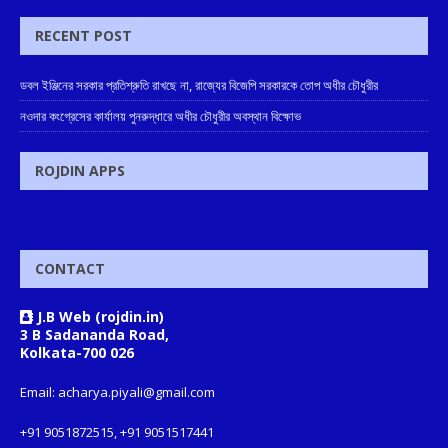
RECENT POST
ডবল ইঞ্জিনের সরকার প্রতিশ্রুতি রাখছে না, রাজ্যের বিজেপি সরকারকে তোপ অধীর চৌধুরীর
নওদার কংগ্রেসের কার্যালয় পুনরুদ্ধারে অধীর চৌধুরীর অবস্থান বিক্ষোভ
ROJDIN APPS
CONTACT
J.B Web (rojdin.in)
3 B Sadananda Road,
Kolkata-700 026
Email: acharya.piyali@gmail.com
+91 9051872515, +91 9051517441