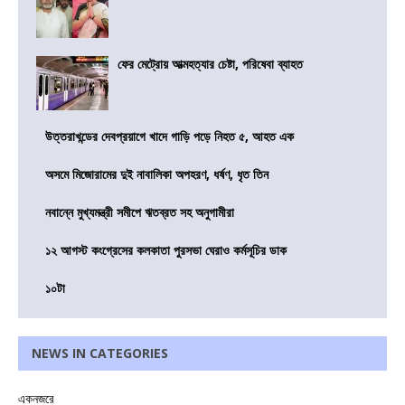
ফের মেট্রোয় আত্মহত্যার চেষ্টা, পরিষেবা ব্যাহত
উত্তরাখন্ডের দেবপ্রয়াগে খাদে গাড়ি পড়ে নিহত ৫, আহত এক
অসমে মিজোরামের দুই নাবালিকা অপহরণ, ধর্ষণ, ধৃত তিন
নবান্নে মুখ্যমন্ত্রী সমীপে ঋতব্রত সহ অনুগামীরা
১২ আগস্ট কংগ্রেসের কলকাতা পুরসভা ঘেরাও কর্মসূচির ডাক
১০টা
NEWS IN CATEGORIES
একনজরে