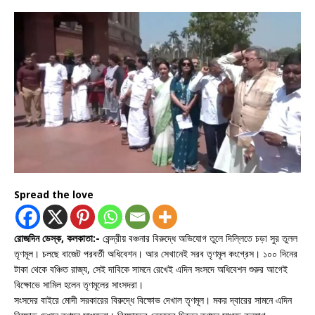
Spread the love
রোজদিন ডেস্ক, কলকাতা:-
কেন্দ্রীয় বঞ্চনার বিরুদ্ধে অভিযোগ তুলে দিল্লিতে চড়া সুর তুলল
তৃণমূল। চলছে বাজেট পরবর্তী অধিবেশন। আর সেখানেই সরব তৃণমূল কংগ্রেস। ১০০ দিনের
টাকা থেকে বঞ্চিত রাজ্য, সেই দাবিকে সামনে রেখেই এদিন সংসদে অধিবেশন শুরুর আগেই
বিক্ষোভে সামিল হলেন তৃণমূলের সাংসদরা।
সংসদের বাইরে মোদী সরকারের বিরুদ্ধে বিক্ষোভ দেখাল তৃণমূল। মকর দ্বারের সামনে এদিন