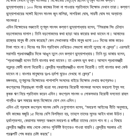
বিক্ষোভ দেখান তৃণমূল সাংসদরা। বিক্ষোভের নেতৃত্বে ছিলেন তৃণমূল সাংসদ কল্যাণ
বন্দ্যোপাধ্যায়। ১০০ দিনের কাজের টাকা না পাওয়ার প্রতিবাদে বিক্ষোভ দেখান তারা। কল্যাণ
বন্দ্যোপাধায়ের সঙ্গেই ছিলেন সাংসদ জুন মালিয়া, সাগরিকা ঘোষ, সায়নী ঘোষ সহ অন্যান্য
সাংসদরা।
এদিন বিক্ষোভের শুরুতেই তৃণমূল সাংসদ কল্যাণ বন্দ্যোপাধ্যায় বলেন, “শিবরাজ সিং চৌহান
বড়লোকদের দালাল। তিনি বড়লোকদের কথা ছাড়া আর কারোর কথা ভাবেন না। আমাদের
রাজ্যের মানুষ কী দোষ করেছে? কেন সেখানকার গরীব মানুষ গুলো ১০০ দিনের কাজ করেও
টাকা পাবে না। দিনের পর দিন প্রতিবাদ দেখিয়েও সেগুলো কানেই তুলছে না কেন্দ্র”। এরপরই
সরাসরি প্রধানমন্ত্রীর দিকে আঙুল তুলে দেন কল্যাণ বন্দ্যোপাধ্যায়। তিনি দৃঢ় ভাষায় বলেন,
“প্রধানমন্ত্রী বলেন তিনি বাংলার কথা ভাবেন। তা একদম ভুল কথা। আসলে প্রধানমন্ত্রী
নরেন্দ্র মোদী বাংলা বিরোধী। কেন্দ্রীয় স্বরাষ্ট্রমন্ত্রীও বাংলা বিরোধী। তাই বাংলার কথা কেউ
ভাবেন না। বাংলার মানুষদের দুঃখ-দুর্দশা ঘুরেও দেখছে না কেন্দ্র”।
মঙ্গলবার, তৃণমূলের বিক্ষোভের পাশাপাশি সংসদের বাইরে বিক্ষোভ দেখায় কংগ্রেসও।
কংগ্রেসের প্রিয়াঙ্কা গান্ধী বঢরা সহ কেরালার বিরোধী সাংসদরা সংসদে মনরেগা ইস্যু সহ
কৃষক ঋণ নিয়ে প্রতিবাদ করেন এদিন। কংগ্রেস সাংসদ ও লোকসভার বিরোধী দলনেতা রাহুল
গান্ধীও অল্প সময়ের জন্য বিক্ষোভে যোগ দেন এদিন।
এদিন এই প্রসঙ্গে কংগ্রেস সাংসদ কেসি বেণুগোপাল বলেন, “মনরেগা আইনের নীতি অনুসারে,
যদি কাজের মজুরি ১৫ দিনের বেশি বিলম্বিত হয়, তাহলে তাদের সুদের আইন থাকা উচিত।
দুর্ভাগ্যবশত, কেরালার সমস্ত অঞ্চলে মনরেগা-র কর্মীরা তাদের বেতন পান না। এ বিষয়ে
কেন্দ্রীয় মন্ত্রীর কাছ থেকে কোনও সুনির্দিষ্ট উত্তরও পাওয়া যায়নি। কেন্দ্রীয় সরকার এই
প্রকল্পটি শেষ করার চেষ্টা করছে”।