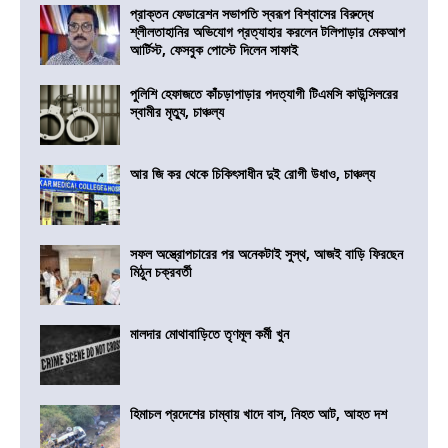
প্রাক্তন ফেডারেশন সভাপতি স্বরূপ বিশ্বাসের বিরুদ্ধে
শ্লীলতাহানির অভিযোগ প্রত্যাহার করলেন টলিপাড়ার মেকআপ
আর্টিস্ট, ফেসবুক পোস্টে দিলেন সাফাই
পুলিশি হেফাজতে কাঁচড়াপাড়ার পদত্যাগী টিএমসি কাউন্সিলরের
স্বামীর মৃত্যু, চাঞ্চল্য
আর জি কর থেকে চিকিৎসাধীন দুই রোগী উধাও, চাঞ্চল্য
সফল অস্ত্রোপচারের পর অনেকটাই সুস্থ, আজই বাড়ি ফিরছেন
মিঠুন চক্রবর্তী
মালদার মোথাবাড়িতে তৃণমূল কর্মী খুন
হিমাচল প্রদেশের চাম্বায় খাদে বাস, নিহত আট, আহত দশ