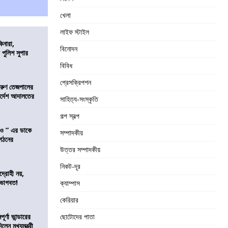
খেলা
লাইফ স্টাইল
িনারা,
বিনোদন
 পুলিশ সুপার
বিবিধ
প্রেসক্রিপশন
তরুণ তেজপালের
ির্দেশ আদালতের
সাহিত্য-সংস্কৃতি
গল্প স্বল্প
াও ” এর ডাকে
সম্পাদকীয়
ংগঠনের
উত্তর সম্পাদকীয়
নিকট-দূর
দ্রোহী নয়,
 ভাগবত!
ক্যাম্পাস
কেরিয়ার
র্ণা ভান্ডারের
ছোটোদের পাতা
েন মুখ্যমন্ত্রী