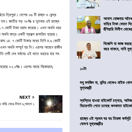
য়ে ত্রিপুরা। দেশের ৩৬ টি রাজ্য ও কেন্দ্র
আবাস যোজনায় অবৈধ 
 ২২ তম। জাতীয় গড় ৭৮% র তুলনায় এই রাজ্যে
বাড়ির টাকা ফেরত দি
৪১.৭ কোটি টাকা বরাদ্দ করেছে। এখন অবধি খরচ
হুঁশিয়ারি দিলীপ ঘোষে
ন অবধি মাত্র একটি প্রকল্প রূপায়িত হয়েছে।
 বরাদ্দ ১৪. ৭ কোটি টাকার মধ্যে তিনি ৪.৬ কোটি
বিজেপি যা কাজ করছে
 এখন অবধি সম্পুর্ন হয় নি। এরপর আছেন রাজীব
বছর থাকবে, দাবি মুখ্যম
কৃতি দেবী দেব বর্মনের এই খাতে খরচের হার সব
ে, খরচ হয়েছে ৮২.৩%। এরপর আছে মিজোরাম,
১০টা
শুধু মসজিদ না, মন্দির থেকেও মাইক খোলা
মুখ্যমন্ত্রী
NEXT
স্বস্তির হাওয়া হাইকোর্ট চত্বরে, আটজ
বাই এ বাড়ি ভেঙে নিহত ৬,আহত ১
বিচারপতি পেতে চলেছে কলকাতা হাইকোর
রাজ্যে এই প্রথম ঘর ঘর তিরঙ্গা কর্মসূচ
ঘোষণা মুখ্যমন্ত্রীর