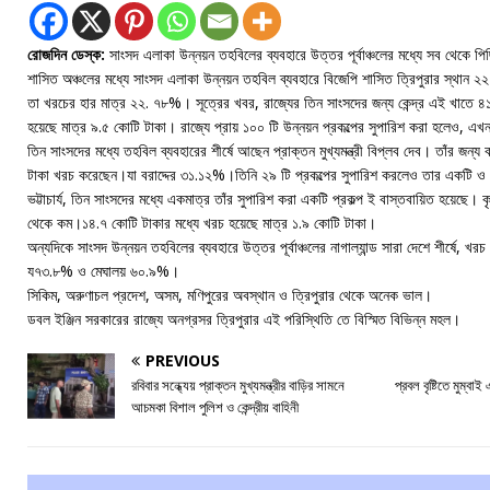
রোজদিন ডেস্ক:
সাংসদ এলাকা উন্নয়ন তহবিলের ব্যবহারে উত্তর পূর্বাঞ্চলের মধ্যে সব থেকে পিছি
শাসিত অঞ্চলের মধ্যে সাংসদ এলাকা উন্নয়ন তহবিল ব্যবহারে বিজেপি শাসিত ত্রিপুরার স্থান
তা খরচের হার মাত্র ২২. ৭৮%। সূত্রের খবর, রাজ্যের তিন সাংসদের জন্য কেন্দ্র এই খাতে 
হয়েছে মাত্র ৯.৫ কোটি টাকা। রাজ্যে প্রায় ১০০ টি উন্নয়ন প্রকল্পের সুপারিশ করা হলেও, এখ
তিন সাংসদের মধ্যে তহবিল ব্যবহারের শীর্ষে আছেন প্রাক্তন মুখ্যমন্ত্রী বিপ্লব দেব। তাঁর জন্য
টাকা খরচ করেছেন।যা বরাদ্দের ৩১.১২%।তিনি ২৯ টি প্রকল্পের সুপারিশ করলেও তার একটি ও
ভট্টাচার্য, তিন সাংসদের মধ্যে একমাত্র তাঁর সুপারিশ করা একটি প্রকল্প ই বাস্তবায়িত হয়েছে। 
থেকে কম।১৪.৭ কোটি টাকার মধ্যে খরচ হয়েছে মাত্র ১.৯ কোটি টাকা।
অন্যদিকে সাংসদ উন্নয়ন তহবিলের ব্যবহারে উত্তর পূর্বাঞ্চলের নাগাল্যান্ড সারা দেশে শীর্ষ
য৭৩.৮% ও মেঘালয় ৬০.৯%।
সিকিম, অরুণাচল প্রদেশ, অসম, মণিপুরের অবস্থান ও ত্রিপুরার থেকে অনেক ভাল।
ডবল ইঞ্জিন সরকারের রাজ্যে অনগ্রসর ত্রিপুরার এই পরিস্থিতি তে বিস্মিত বিভিন্ন মহল।
PREVIOUS
রবিবার সন্ধ্যেয় প্রাক্তন মুখ্যমন্ত্রীর বাড়ির সামনে
প্রবল বৃষ্টিতে মুম্
আচমকা বিশাল পুলিশ ও কেন্দ্রীয় বাহিনী