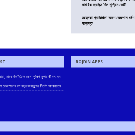
সাময়িক স্বস্তি দিল সুপ্রিম কোর্ট
তহেলকা প্রতিষ্ঠাতা তরুণ তেজপাল ধর্ষণ
সাব্যস্ত
OST
ROJDIN APPS
নারা, সাংবাদিক বৈঠকে জেলা পুলিশ সুপার কী বললেন
রুণ তেজপালের দশ বছর কারাদন্ডের নির্দেশ আদালতের