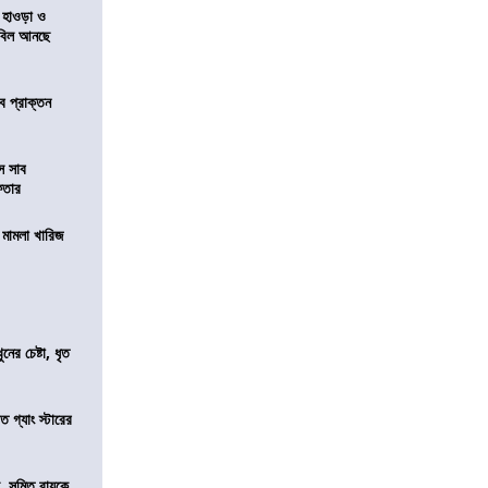
 হাওড়া ও
স বিল আনছে
ে প্রাক্তন
ে সাব
েফতার
থ মামলা খারিজ
ের চেষ্টা, ধৃত
ত গ্যাং স্টারের
, সুমিত রায়কে