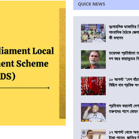
QUICK NEWS
দুঃসাহসিক ডাকাতির ক
সাংবাদিক বৈঠকে জেলা
কী বললেন
তহেলকা প্রতিষ্ঠাতা 
দশ বছর কারাদন্ডের ন
১০ আগস্ট “দেশ বাঁচ
মিছিল বাম শ্রমিক স
প্রতিবাদ করলেই দেশ
তরুণদের পাশে মোহন
১৭ আগস্ট থেকে অন্নপূ
টাকা পাবেন, জানিয়ে দিল