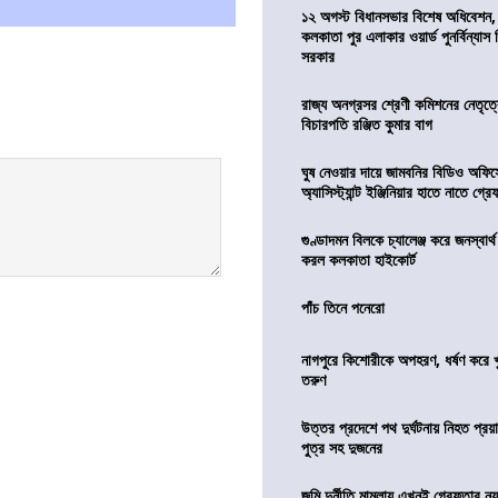
১২ অগস্ট বিধানসভার বিশেষ অধিবেশন,
কলকাতা পুর এলাকার ওয়ার্ড পুনর্বিন্যা
সরকার
রাজ্য অনগ্রসর শ্রেণী কমিশনের নেতৃত্ব
বিচারপতি রঞ্জিত কুমার বাগ
ঘুষ নেওয়ার দায়ে জামবনির বিডিও অফিস
অ্যাসিস্ট্যান্ট ইঞ্জিনিয়ার হাতে নাতে গ্র
গুণ্ডাদমন বিলকে চ্যালেঞ্জ করে জনস্বার্
করল কলকাতা হাইকোর্ট
পাঁচ তিনে পনেরো
নাগপুরে কিশোরীকে অপহরণ, ধর্ষণ করে খুন
তরুণ
উত্তর প্রদেশে পথ দুর্ঘটনায় নিহত প্রয়া
পুত্র সহ দুজনের
জমি দুর্নীতি মামলায় এখনই গ্রেফতার নয়