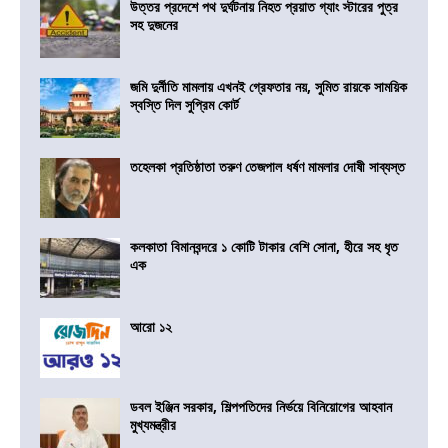
উত্তর প্রদেশে পথ দুর্ঘটনায় নিহত প্রয়াত গ্যাং স্টারের পুত্র
সহ দুজনের
জমি দুর্নীতি মামলায় এখনই গ্রেফতার নয়, সুমিত রায়কে সাময়িক
স্বস্তি দিল সুপ্রিম কোর্ট
তহেলকা প্রতিষ্ঠাতা তরুণ তেজপাল ধর্ষণ মামলার দোষী সাব্যস্ত
কলকাতা বিমানবন্দরে ১ কোটি টাকার বেশি সোনা, হীরে সহ ধৃত
এক
আরো ১২
ডবল ইঞ্জিন সরকার, শিল্পপতিদের নির্ভয়ে বিনিয়োগের আহবান
মুখ্যমন্ত্রীর