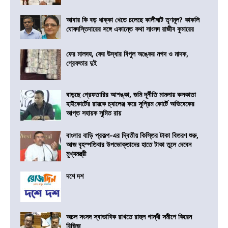
আবার কি বড় ধাক্কা খেতে চলেছে কালীঘাট তৃণমূল? কাকলি
ঘোষদস্তিদারের সঙ্গে একান্তে কথা সাংসদ রাজীব কুমারের
ফের মালদহ, ফের উদ্ধার বিপুল অঙ্কের নগদ ও মাদক,
গ্রেফতার দুই
বাড়ছে গ্রেফতারির আশঙ্কা, জমি দূর্নীতি মামলায় কলকাতা
হাইকোর্টের রায়কে চ্যালেঞ্জ করে সুপ্রিম কোর্টে অভিষেকের
আপ্ত সহায়ক সুমিত রায়
বাংলার বাড়ি প্রকল্প-এর দ্বিতীয় কিস্তির টাকা বিতরণ শুরু,
আজ বৃহস্পতিবার উপভোক্তাদের হাতে টাকা তুলে দেবেন
মুখ্যমন্ত্রী
দশে দশ
অচল সংসদ স্বাভাবিক রাখতে রাহুল গান্ধী সমীপে কিরেন
রিজিজু