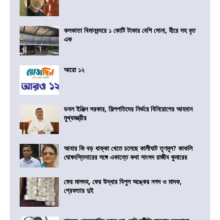
কলকাতা বিমানবন্দরে ১ কোটি টাকার বেশি সোনা, হীরে সহ ধৃত
এক
আরো ১২
ডবল ইঞ্জিন সরকার, শিল্পপতিদের নির্ভয়ে বিনিয়োগের আহবান
মুখ্যমন্ত্রীর
আবার কি বড় ধাক্কা খেতে চলেছে কালীঘাট তৃণমূল? কাকলি
ঘোষদস্তিদারের সঙ্গে একান্তে কথা সাংসদ রাজীব কুমারের
ফের মালদহ, ফের উদ্ধার বিপুল অঙ্কের নগদ ও মাদক,
গ্রেফতার দুই