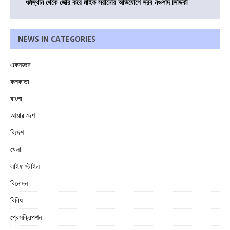
ধর্মস্থান থেকে জোর করে মাইক সরানোর অভিযোগে সরব নওশাদ সিদ্দিকী
NEWS IN CATEGORIES
একনজরে
কলকাতা
বাংলা
আমার দেশ
বিদেশ
খেলা
লাইফ স্টাইল
বিনোদন
বিবিধ
প্রেসক্রিপশন