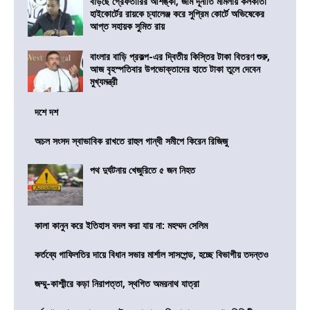
বাড়ছে গ্রেফতারির আশঙ্কা, জমি দূর্নীতি মামলায় কলকাতা
হাইকোর্টের রায়কে চ্যালেঞ্জ করে সুপ্রিম কোর্টে অভিষেকের
আপ্ত সহায়ক সুমিত রায়
বাংলার বাড়ি প্রকল্প-এর দ্বিতীয় কিস্তির টাকা বিতরণ শুরু,
আজ বৃহস্পতিবার উপভোক্তাদের হাতে টাকা তুলে দেবেন
মুখ্যমন্ত্রী
দশে দশ
অচল সংসদ স্বাভাবিক রাখতে রাহুল গান্ধী সমীপে কিরেন রিজিজু
পথ দুর্ঘটনায় খেজুরিতে ৫ জন নিহত
কালা কানুন করে ইতিহাস বদল করা যায় না: মহম্মদ সেলিম
কর্তব্যে গাফিলতির দায়ে বিধান সভার মার্শাল সাসপেন্ড, হচ্ছে বিভাগীয় তদন্তও
জম্মু-কাশ্মীরে কড়া নিরাপত্তা, স্থগিত অমরনাথ যাত্রা