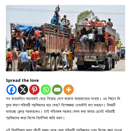
Spread the love
গত কয়েকদিনে আচমকাই বেড়ে গিয়েছে দেশে করোনা আক্রান্তের সংখ্যা। এর পিছনে কি
মুখ্য কারণ পরিযায়ী শ্রমিকদের ঘরে ফেরা? বিশেষজ্ঞরা তেমনটাই মনে করছেন। বিষয়টি
ভাবাচ্ছে কেন্দ্র সরকারকেও। তাই পশ্চিমবঙ্গ সরকার সেসব কথা মাথায় রেখেই পরিযায়ী
শ্রমিকদের জন্য বিশেষ নির্দেশিকা জারি করল।
এই নির্দেশিকায় মূলত পাঁচটি রাজ্য থেকে ফেরা পরিযায়ী শ্রমিকদের ওপর বিশেষ জোর দেওয়া