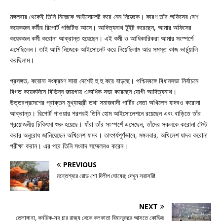
মঙ্গলবার থেকেই তিনি নিজেকে আইসোলেট করে নেন নিজেকে। কারণ তাঁর অফিসের বেশ
কয়েকজন কর্মীর রিপোর্ট পজিটিভ আসে। আদিত্যনাথ টুইট করেছেন, আমার অফিসের
কয়েকজন কর্মী করোনা আক্রান্ত হয়েছেন। এই কর্মী ও আধিকারিকরা আমার সংস্পর্শে
এসেছিলেন। তাই আমি নিজেকে আইসোলেট করে নিয়েছিলাম আর সমস্ত কাজ ভার্চুয়ালি
করছিলাম।
প্রসঙ্গত, করোনা সংক্রমণ সারা দেশেই হু হু করে বাড়ছে। পশ্চিমবঙ্গে বিধানসভা নির্বাচনে
বিগত কয়েকদিনে বিভিন্ন জায়গায় একাধিক সভা করেছেন যোগী আদিত্যনাথ।
উত্তরপ্রদেশের প্রাক্তন মুখ্যমন্ত্রী তথা সমাজবাদী পার্টির নেতা অখিলেশ যাদবও করোনা
আক্রান্ত। রিপোর্ট পাওয়ার পরপরই তিনি হোম আইসোলেশনে রয়েছেন এবং বাড়িতে তাঁর
প্রয়োজনীয় চিকিৎসা শুরু হয়েছে। যাঁরা তাঁর সংস্পর্শে এসেছেন, তাঁদের সকলকে করোনা টেস্ট
করার অনুরোধ জানিয়েছেন অখিলেশ যাদব। তাৎপর্যপূর্ণভাবে, মঙ্গলবার, অখিলেশ যাদব করোনা
পরীক্ষা করান। এর পরে তিনি সংবাদ সম্মেলনও করেন।
PREVIOUS
মন্তেশ্বরে রোড শো দিলীপ ঘোষের; দেখুন সরাসরি!
NEXT
তেলাঙ্গানা, কর্নাটক-সহ চার রাজ্য থেকে কলকাতা বিমানবন্দরে আসতে কোভিড