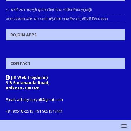
১৭ আগস্ট থেকে অন্নপূর্ণা ভান্ডারের টাকা পাবেন, জানিয়ে দিলেন মুখ্যমন্ত্রী
আবাস যোজনায় অবৈধ ভাবে নেওয়া বাড়ির টাকা ফেরত দিতে হবে, হুঁশিয়ারি দিলীপ ঘোষের
ROJDIN APPS
CONTACT
J.B Web (rojdin.in)
3 B Sadananda Road,
Kolkata-700 026
Email: acharya.piyali@gmail.com
+91 9051872515, +91 9051517441