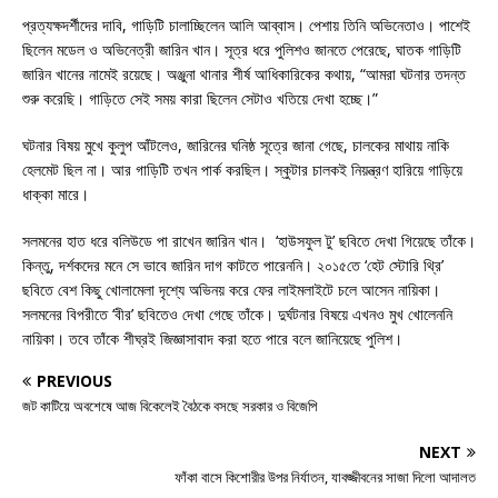
প্রত্যক্ষদর্শীদের দাবি, গাড়িটি চালাচ্ছিলেন আলি আব্বাস। পেশায় তিনি অভিনেতাও। পাশেই
ছিলেন মডেল ও অভিনেত্রী জারিন খান। সূত্র ধরে পুলিশও জানতে পেরেছে, ঘাতক গাড়িটি
জারিন খানের নামেই রয়েছে। অঞ্জুনা থানার শীর্ষ আধিকারিকের কথায়, “আমরা ঘটনার তদন্ত
শুরু করেছি। গাড়িতে সেই সময় কারা ছিলেন সেটাও খতিয়ে দেখা হচ্ছে।”
ঘটনার বিষয় মুখে কুলুপ আঁটলেও, জারিনের ঘনিষ্ঠ সূত্রে জানা গেছে, চালকের মাথায় নাকি
হেলমেট ছিল না। আর গাড়িটি তখন পার্ক করছিল। স্কুটার চালকই নিয়ন্ত্রণ হারিয়ে গাড়িয়ে
ধাক্কা মারে।
সলমনের হাত ধরে বলিউডে পা রাখেন জারিন খান। ‘হাউসফুল টু’ ছবিতে দেখা গিয়েছে তাঁকে।
কিন্তু, দর্শকদের মনে সে ভাবে জারিন দাগ কাটতে পারেননি। ২০১৫তে ‘হেট স্টোরি থ্রি’
ছবিতে বেশ কিছু খোলামেলা দৃশ্যে অভিনয় করে ফের লাইমলাইটে চলে আসেন নায়িকা।
সলমনের বিপরীতে ‘বীর’ ছবিতেও দেখা গেছে তাঁকে। দুর্ঘটনার বিষয়ে এখনও মুখ খোলেননি
নায়িকা। তবে তাঁকে শীঘ্রই জিজ্ঞাসাবাদ করা হতে পারে বলে জানিয়েছে পুলিশ।
PREVIOUS
জট কাটিয়ে অবশেষে আজ বিকেলেই বৈঠকে বসছে সরকার ও বিজেপি
NEXT
ফাঁকা বাসে কিশোরীর উপর নির্যাতন, যাবজ্জীবনের সাজা দিলো আদালত