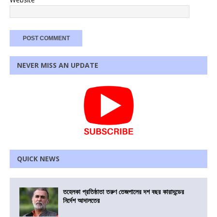
NEVER MISS AN UPDATE
QUICK NEWS
তহেলকা প্রতিষ্ঠাতা তরুণ তেজপালের দশ বছর কারাদন্ডের
নির্দেশ আদালতের