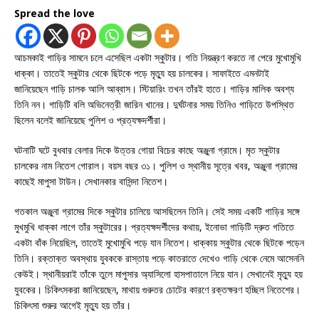
Spread the love
আচমকাই গাড়ির সামনে চলে এসেছিল একটা স্কুটার। গতি নিয়ন্ত্রণ করতে না পেরে মুখোমুখি
ধাক্কা। তাতেই স্কুটার থেকে ছিটকে পড়ে মৃত্যু হয় চালকের। সাফাইতে এমনটাই
জানিয়েছেন গাড়ি চালক আলি আব্বাস। স্টিয়ারিং তখন তাঁরই হাতে। গাড়ির মালিক অবশ্য
তিনি নন। গাড়িটি বলি অভিনেত্রী জারিন খানের। দুর্ঘটনার সময় তিনিও গাড়িতে উপস্থিত
ছিলেন বলেই জানিয়েছে পুলিশ ও প্রত্যক্ষদর্শীরা।
ঘটনাটি ঘটে বুধবার বেলার দিকে উত্তর গোয়া বিচের কাছে অঞ্জুনা গ্রামে। মৃত স্কুটার
চালকের নাম নিতেশ গোরাল। বয়স বছর ৩১। পুলিশ ও স্থানীয় সূত্রে খবর, অঞ্জুনা গ্রামের
কাছেই মাপুসা টাউন। সেখানকার বাসিন্দা নিতেশ।
গতকাল অঞ্জুনা গ্রামের দিকে স্কুটার চালিয়ে আসছিলেন তিনি। সেই সময় একটি গাড়ির সঙ্গে
মুখমুখি ধাক্কা লাগে তাঁর স্কুটারের। প্রত্যক্ষদর্শীদের কথায়, ইনোভা গাড়িটি দ্রুত গতিতে
একটা বাঁক নিয়েছিল, তাতেই মুখোমুখি পড়ে যান নিতেশ। ধাক্কায় স্কুটার থেকে ছিটকে পড়েন
তিনি। রক্তাক্ত অবস্থায় যুবককে রাস্তায় পড়ে কাতরাতে দেখেও গাড়ি থেকে নেমে আসেননি
কেউই। স্থানীয়রাই তাঁকে তুলে মাপুসার অ্যাসিলো হাসপাতালে নিয়ে যান। সেখানেই মৃত্যু হয়
যুবকের। চিকিৎসকরা জানিয়েছেন, মাথায় গুরুতর চোটের কারণে রক্তক্ষরণ হচ্ছিল নিতেশের।
চিকিৎসা শুরুর আগেই মৃত্যু হয় তাঁর।