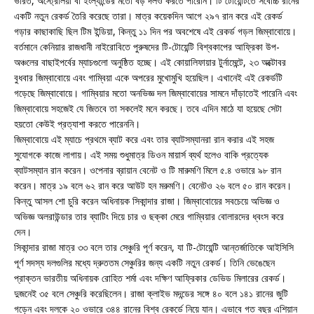
ভারত, অস্ট্রেলিয়া বা ইংল্যান্ডের মতো বড় দলও করতে পারেনি। টি টোয়েন্টিতে সর্বোচ্চ রানের
একটি নতুন রেকর্ড তৈরি করেছে তারা। মাত্র কয়েকদিন আগে ২৯৭ রান করে এই রেকর্ড
গড়ার কাছাকাছি ছিল টিম ইন্ডিয়া, কিন্তু ১১ দিন পর অবশেষে এই রেকর্ড গড়ল জিম্বাবোয়ে।
বর্তমানে কেনিয়ার রাজধানী নাইরোবিতে পুরুষদের টি-টোয়েন্টি বিশ্বকাপের আফ্রিকা উপ-
অঞ্চলের বাছাইপর্বের ম্যাচগুলো অনুষ্ঠিত হচ্ছে। এই কোয়ালিফায়ার টুর্নামেন্টে, ২৩ অক্টোবর
বুধবার জিম্বাবোয়ে এবং গাম্বিয়া একে অপরের মুখোমুখি হয়েছিল। এখানেই এই রেকর্ডটি
গড়েছে জিম্বাবোয়ে। গাম্বিয়ার মতো অনভিজ্ঞ দল জিম্বাবোয়ের সামনে দাঁড়াতেই পারেনি এবং
জিম্বাবোয়ে সহজেই যে জিতবে তা সকলেই মনে করছে। তবে এদিন মাঠে যা হয়েছে সেটা
হয়তো কেউই প্রত্যাশা করতে পারেননি।
জিম্বাবোয়ে এই ম্যাচে প্রথমে ব্যাট করে এবং তার ব্যাটসম্যানরা রান করার এই সহজ
সুযোগকে কাজে লাগায়। এই সময় শুধুমাত্র ডিওন মায়ার্স ব্যর্থ হলেও বাকি প্রত্যেক
ব্যাটসম্যান রান করেন। ওপেনার ব্রায়ান বেনেট ও টি মারুমণি মিলে ৫.৪ ওভারে ৯৮ রান
করেন। মাত্র ১৯ বলে ৬২ রান করে আউট হন মরুমণি। বেনেটও ২৬ বলে ৫০ রান করেন।
কিন্তু আসল শো চুরি করেন অধিনায়ক সিকান্দার রাজা। জিম্বাবোয়ের সবচেয়ে অভিজ্ঞ ও
অভিজ্ঞ অলরাউন্ডার তার ব্যাটিং দিয়ে চার ও ছক্কা মেরে গাম্বিয়ার বোলারদের ধ্বংস করে
দেন।
সিকান্দার রাজা মাত্র ৩৩ বলে তার সেঞ্চুরি পূর্ণ করেন, যা টি-টোয়েন্টি আন্তর্জাতিকে আইসিসি
পূর্ণ সদস্য দলগুলির মধ্যে দ্রুততম সেঞ্চুরির জন্য একটি নতুন রেকর্ড। তিনি ভেঙেছেন
প্রাক্তন ভারতীয় অধিনায়ক রোহিত শর্মা এবং দক্ষিণ আফ্রিকার ডেভিড মিলারের রেকর্ড।
দুজনেই ৩৫ বলে সেঞ্চুরি করেছিলেন। রাজা ক্লাইভ মদন্ডের সঙ্গে ৪০ বলে ১৪১ রানের জুটি
গড়েন এবং দলকে ২০ ওভারে ৩৪৪ রানের বিশ্ব রেকর্ডে নিয়ে যান। এভাবে গত বছর এশিয়ান