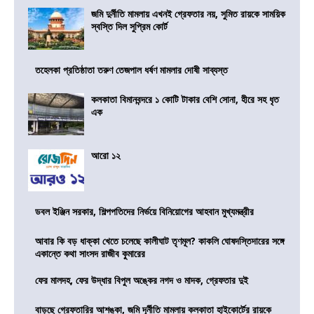
জমি দুর্নীতি মামলায় এখনই গ্রেফতার নয়, সুমিত রায়কে সাময়িক
স্বস্তি দিল সুপ্রিম কোর্ট
তহেলকা প্রতিষ্ঠাতা তরুণ তেজপাল ধর্ষণ মামলার দোষী সাব্যস্ত
কলকাতা বিমানবন্দরে ১ কোটি টাকার বেশি সোনা, হীরে সহ ধৃত
এক
আরো ১২
ডবল ইঞ্জিন সরকার, শিল্পপতিদের নির্ভয়ে বিনিয়োগের আহবান মুখ্যমন্ত্রীর
আবার কি বড় ধাক্কা খেতে চলেছে কালীঘাট তৃণমূল? কাকলি ঘোষদস্তিদারের সঙ্গে
একান্তে কথা সাংসদ রাজীব কুমারের
ফের মালদহ, ফের উদ্ধার বিপুল অঙ্কের নগদ ও মাদক, গ্রেফতার দুই
বাড়ছে গ্রেফতারির আশঙ্কা, জমি দূর্নীতি মামলায় কলকাতা হাইকোর্টের রায়কে