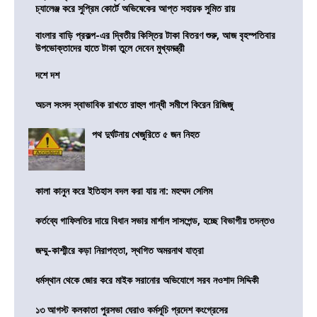
চ্যালেঞ্জ করে সুপ্রিম কোর্টে অভিষেকের আপ্ত সহায়ক সুমিত রায়
বাংলার বাড়ি প্রকল্প-এর দ্বিতীয় কিস্তির টাকা বিতরণ শুরু, আজ বৃহস্পতিবার
উপভোক্তাদের হাতে টাকা তুলে দেবেন মুখ্যমন্ত্রী
দশে দশ
অচল সংসদ স্বাভাবিক রাখতে রাহুল গান্ধী সমীপে কিরেন রিজিজু
পথ দুর্ঘটনায় খেজুরিতে ৫ জন নিহত
কালা কানুন করে ইতিহাস বদল করা যায় না: মহম্মদ সেলিম
কর্তব্যে গাফিলতির দায়ে বিধান সভার মার্শাল সাসপেন্ড, হচ্ছে বিভাগীয় তদন্তও
জম্মু-কাশ্মীরে কড়া নিরাপত্তা, স্থগিত অমরনাথ যাত্রা
ধর্মস্থান থেকে জোর করে মাইক সরানোর অভিযোগে সরব নওশাদ সিদ্দিকী
১৩ আগস্ট কলকাতা পুরসভা ঘেরাও কর্মসূচি প্রদেশ কংগ্রেসের