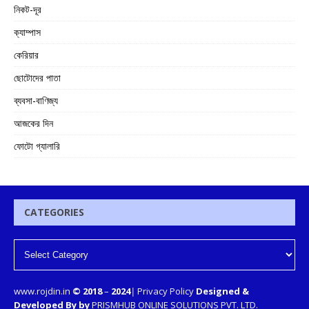
নিকট-দূর
ক্যাম্পাস
কেরিয়ার
ছোটোদের পাতা
ব্যবসা-বাণিজ্য
আজকের দিন
ফোটো গ্যালারি
CATEGORIES
www.rojdin.in
© 2018
–
2024
|
Privacy Policy
Designed &
Developed By by
PRISMHUB ONLINE SOLUTIONS PVT. LTD.