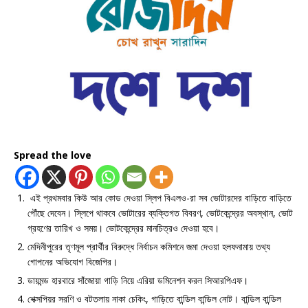
Spread the love
এই প্রথমবার কিউ আর কোড দেওয়া স্লিপ বিএলও-রা সব ভোটারদের বাড়িতে বাড়িতে
পৌঁছে দেবেন। স্লিপে থাকবে ভোটারের ব্যক্তিগত বিবরণ, ভোটকেন্দ্রের অবস্থান, ভোট
গ্রহণের তারিখ ও সময়। ভোটকেন্দ্রের মানচিত্রও দেওয়া হবে।
মেদিনীপুরের তৃণমূল প্রার্থীর বিরুদ্ধে নির্বাচন কমিশনে জমা দেওয়া হলফনামায় তথ্য
গোপনের অভিযোগ বিজেপির।
ডায়মন্ড হারবারে সাঁজোয়া গাড়ি নিয়ে এরিয়া ডমিনেশন করল সিআরপিএফ।
শেক্সপিয়র সরণি ও বটতলায় নাকা চেকিং, গাড়িতে বান্ডিল বান্ডিল নোট। বান্ডিল বান্ডিল