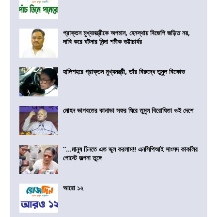
প্রাক্তন মুখ্যমন্ত্রীকে অপমান, হেনস্থায় বিজেপি জড়িত নয়,
দাবি করে ঘটনার নিন্দা শমীক ভট্টাচার্যর
হালিশহরে প্রাক্তন মুখ্যমন্ত্রী, তাঁর বিরুদ্ধে তুমুল বিক্ষোভ
মোহন ভাগবতের কানাডা সফর ঘিরে তুমুল বিরোধিতা ওই দেশে
“…মানুষ চিনতে এত ভুল করলাম!! এনসিপিআই সাংসদ কাকলির
পোস্টে জল্পনা তুঙ্গে
আরো ১২