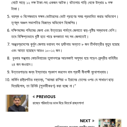
নোটে সাড়ে ১২ লক্ষ টাকা-সহ একজন আটক। বটতলায় গাড়ি থেকে উদ্ধার ৯ লক্ষ
টাকা।
বয়স্ক ও বিশেষভাবে সক্ষম ভোটারদের ভোট গ্রহণের সময় প্রভাবিত করার অভিযোগ।
তৃণমূল অঞ্চল সভাপতির বিরুদ্ধে অভিযোগ বিজেপির।
দক্ষিণবঙ্গের পশ্চিমের জেলা এবং উত্তরের পার্বত্য জেলাতে ঝড়-বৃষ্টির সম্ভাবনা বেশি।
তবে বিক্ষিপ্তভাবে বৃষ্টি হতে পারে কলকাতা সহ সব জেলাতেই।
অন্ধ্রপ্রদেশের কুর্নুল জেলায় ভয়াবহ পথ দুর্ঘটনায় অন্তত ৮ জন তীর্থযাত্রীর মৃত্যু হয়েছে
এবং আহত হয়েছেন আরও ১০–১২ জন।
বুধবার সন্ধ্যায় কোচবিহারের তুফানগঞ্জে আচমকাই অসুস্থ হয়ে পড়েন কেন্দ্রীয় বাহিনীর
২৪ জন জওয়ান।
উত্তরপাড়ার জন্য ইস্তাহার প্রকাশ করলেন বাম প্রার্থী মীনাক্ষী মুখোপাধ্যায়।
মার্কিন রাষ্ট্রপতির বক্তব্য, “আমরা রাশিয়া ও ইরানের তেলের ওপর যে সাধারণ ছাড়
দিয়েছিলাম, তা রিনিউ (পুনর্নবীকরণ) করা হচ্ছে না।”
PREVIOUS
রাজ্যে পরিবর্তনের ডাক দিয়ে বিতর্কে রাজ্যপাল!
NEXT