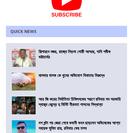
QUICK NEWS
শিল্পায়নে নজর, রাজ্যে বিড়লা গোষ্ঠী আসছে, দাবি শমীক
ভট্টাচার্যর
মালদায় বালক কে খুনের অভিযোগ বিমাতার বিরুদ্ধে
আর জি করের নির্যাতিতা চিকিৎসকের স্মরণে রবিবার সব সরকারি
স্বাস্থ্য কেন্দ্রে দু মিনিট নীরবতা পালনের সিদ্ধান্ত
দশ ঘন্টা পর জেরা শেষে ভবানী ভবন ছাড়লেন অভিষেকের আপ্ত
সহায়ক সুমিত রায়, রবিবার ফের তলব