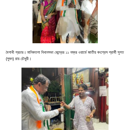
বৈশাখী প্রচার। মানিকতলা বিধানসভা কেন্দ্রের ১১ নম্বর ওয়ার্ডে জাতীয় কংগ্রেস প্রার্থী সুগত
(সুমন) রায় চৌধুরী।