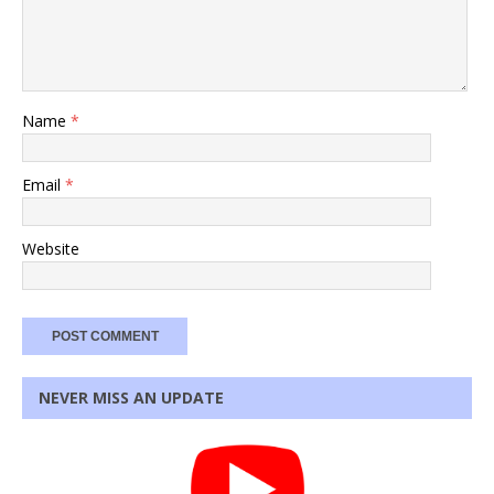
Name
*
Email
*
Website
NEVER MISS AN UPDATE