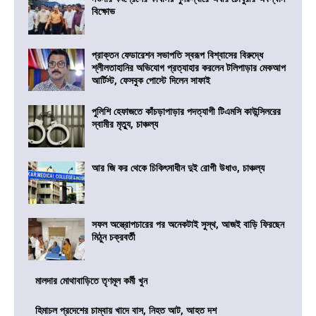
বিক্ষোভ
প্রাক্তন ফেডারেশন সভাপতি স্বরূপ বিশ্বাসের বিরুদ্ধে
শ্লীলতাহানির অভিযোগ প্রত্যাহার করলেন টলিপাড়ার মেকআপ
আর্টিস্ট, ফেসবুক পোস্টে দিলেন সাফাই
পুলিশি হেফাজতে কাঁচড়াপাড়ার পদত্যাগী টিএমসি কাউন্সিলরের
স্বামীর মৃত্যু, চাঞ্চল্য
আর জি কর থেকে চিকিৎসাধীন দুই রোগী উধাও, চাঞ্চল্য
সফল অস্ত্রোপচারের পর অনেকটাই সুস্থ, আজই বাড়ি ফিরছেন
মিঠুন চক্রবর্তী
মালদার মোথাবাড়িতে তৃণমূল কর্মী খুন
হিমাচল প্রদেশের চাম্বায় খাদে বাস, নিহত আট, আহত দশ