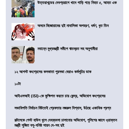
উত্তরাখন্ডের দেবপ্রয়াগে খাদে গাড়ি পড়ে নিহত ৫, আহত এক
অসমে মিজোরামের দুই নাবালিকা অপহরণ, ধর্ষণ, ধৃত তিন
নবান্নে মুখ্যমন্ত্রী সমীপে ঋতব্রত সহ অনুগামীরা
১২ আগস্ট কংগ্রেসের কলকাতা পুরসভা ঘেরাও কর্মসূচির ডাক
১০টা
আইএসআই (ISI)-কে কুক্ষিগত করতে চায় কেন্দ্র, অভিযোগ কংগ্রেসের
সভাধিপতি নির্বাচন মিটতেই গ্রেফতার নজরুল বিশ্বাস, উঠছে একাধিক প্রশ্ন
সল্টলেকে গেস্ট হাউস খুলে দেহব্যবসা চালানোর অভিযোগ, পুলিশের জালে ও্রাক্তন
মন্ত্রী সুজিত বসু-ঘনিষ্ঠ সায়ন দে-সহ দুই