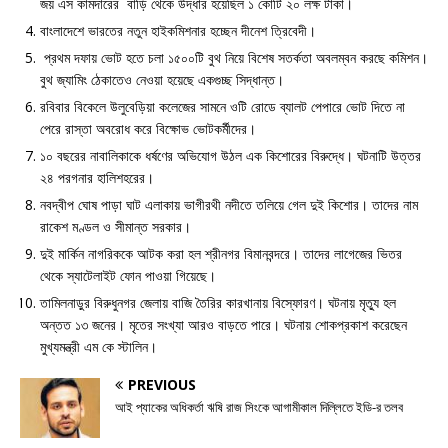
জয় এস কামদারের বাড়ি থেকে উদ্ধার হয়েছিল ১ কোটি ২০ লক্ষ টাকা।
বাংলাদেশে ভারতের নতুন হাইকমিশনার হচ্ছেন দীনেশ ত্রিবেদী।
প্রথম দফায় ভোট হতে চলা ১৫০০টি বুথ নিয়ে বিশেষ সতর্কতা অবলম্বন করছে কমিশন।
বুথ জ্যামিং ঠেকাতেও নেওয়া হয়েছে একগুচ্ছ সিদ্ধান্ত।
রবিবার বিকেলে উলুবেড়িয়া কলেজের সামনে ওটি রোডে ব্যালট পেপারে ভোট দিতে না
পেরে রাস্তা অবরোধ করে বিক্ষোভ ভোটকর্মীদের।
১০ বছরের নাবালিকাকে ধর্ষণের অভিযোগ উঠল এক কিশোরের বিরুদ্ধে। ঘটনাটি উত্তর
২৪ পরগনার হালিশহরের।
নবদ্বীপ ঘোষ পাড়া ঘাট এলাকায় ভাগীরথী নদীতে তলিয়ে গেল দুই কিশোর। তাদের নাম
রাকেশ মণ্ডল ও সীমান্ত সরকার।
দুই মার্কিন নাগরিককে আটক করা হল শ্রীনগর বিমানবন্দরে। তাদের লাগেজের ভিতর
থেকে স্যাটেলাইট ফোন পাওয়া গিয়েছে।
তামিলনাড়ুর বিরুধুনগর জেলায় বাজি তৈরির কারখানায় বিস্ফোরণ। ঘটনায় মৃত্যু হল
অন্তত ১৩ জনের। মৃতের সংখ্যা আরও বাড়তে পারে। ঘটনায় শোকপ্রকাশ করেছেন
মুখ্যমন্ত্রী এম কে স্টালিন।
PREVIOUS
আই প্যাকের অধিকর্তা ঋষি রাজ সিংকে আগামীকাল দিল্লিতে ইডি-র তলব