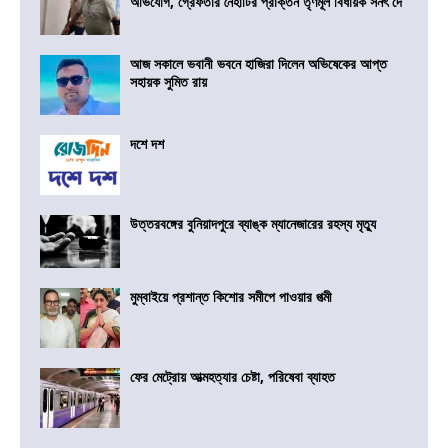
অভিযোগ, গ্রেফতার নৈহাটির প্রাক্তন তৃণমূল বিধায়ক সনৎ দে
আজ সকালে ভবানী ভবনে হাজিরা দিলেন অভিষেকের আপ্ত
সহায়ক সুমিত রায়
দশে দশ
উত্তরবঙ্গের বুনিয়াদপুরে ব্যাঙ্ক ম্যানেজারের রহস্য মৃত্যু
মুম্বাইয়ে প্রশান্ত কিশোর সমীপে পাওয়ার পত্মী
ফের মেট্রোয় আত্মহত্যার চেষ্টা, পরিষেবা ব্যাহত