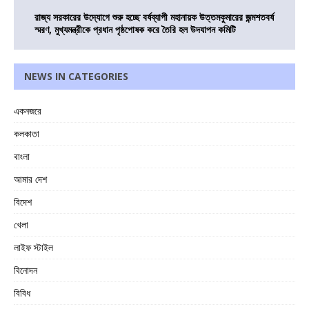
রাজ্য সরকারের উদ্যোগে শুরু হচ্ছে বর্ষব্যাপী মহানায়ক উত্তমকুমারের জন্মশতবর্ষ
স্মরণ, মুখ্যমন্ত্রীকে প্রধান পৃষ্ঠপোষক করে তৈরি হল উদযাপন কমিটি
NEWS IN CATEGORIES
একনজরে
কলকাতা
বাংলা
আমার দেশ
বিদেশ
খেলা
লাইফ স্টাইল
বিনোদন
বিবিধ