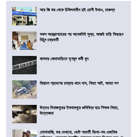
আর জি কর থেকে চিকিৎসাধীন দুই রোগী উধাও, চাঞ্চল্য
সফল অস্ত্রোপচারের পর অনেকটাই সুস্থ, আজই বাড়ি ফিরছেন
মিঠুন চক্রবর্তী
মালদার মোথাবাড়িতে তৃণমূল কর্মী খুন
হিমাচল প্রদেশের চাম্বায় খাদে বাস, নিহত আট, আহত দশ
উত্তর দিনাজপুরের ইসলামপুরে গুলিবিদ্ধ হয়ে শিক্ষক নিহত,
উত্তেজনা
তোলাবাজি, ভয় দেখানো, ভোট পরবর্তী হিংসা-সহ একাধিক