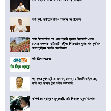
দুর্গাপূজা, সবাইকে ঢালাও অনুদান নয় রাজ্যের
আট বিচারপতির পর এবার স্থায়ী প্রধান বিচারপতি পেতে
চলেছে কলকাতা হাইকোর্ট, রবীন্দ্র বিঠ্ঠলরাও ঘুগের নাম সুপারিশ
করল সুপ্রিম কোর্টের কলেজিয়াম
পাঁচ তিনে পনেরো
প্রাক্তন মুখ্যমন্ত্রীকে অপমান, হেনস্থায় বিজেপি জড়িত নয়,
দাবি করে ঘটনার নিন্দা শমীক ভট্টাচার্যর
হালিশহরে প্রাক্তন মুখ্যমন্ত্রী, তাঁর বিরুদ্ধে তুমুল বিক্ষোভ