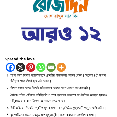
Spread the love
আজ বৃহস্পতিবার নয়াদিল্লিতে কেন্দ্রীয় মন্ত্রিসভার জরুরি বৈঠক। বিকেল ৪টে নাগাদ
দিল্লির সেবা তীর্থে হবে এই বৈঠক।
বিদেশ সফর থেকে ফিরেই মন্ত্রিসভার বৈঠকে অংশ নেবেন প্রধানমন্ত্রী।
বৈঠকে পশ্চিম এশিয়ার পরিস্থিতি ও তার প্রভাবে ভারতের অর্থনৈতিক অবস্থা ছাড়াও
মন্ত্রিসভার রদবদল নিয়েও আলোচনা হতে পারে।
সিবিআইয়ের ডিরেক্টর প্রবীণ সুদের সঙ্গে নবান্নে বৈঠক মুখ্যমন্ত্রী শুভেন্দু অধিকারীর।
বৃহস্পতিবার সকালে বেলুড় মঠে মুখ্যমন্ত্রী। দেখা করলেন সন্ন্যাসীদের সঙ্গে।