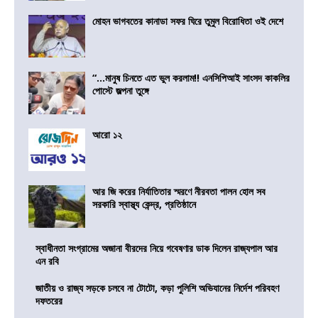
মোহন ভাগবতের কানাডা সফর ঘিরে তুমুল বিরোধিতা ওই দেশে
“…মানুষ চিনতে এত ভুল করলাম!! এনসিপিআই সাংসদ কাকলির
পোস্টে জল্পনা তুঙ্গে
আরো ১২
আর জি করের নির্যাতিতার স্মরণে নীরবতা পালন হোল সব
সরকারি স্বাস্থ্য কেন্দ্র, প্রতিষ্ঠানে
স্বাধীনতা সংগ্রামের অজানা বীরদের নিয়ে গবেষণার ডাক দিলেন রাজ্যপাল আর
এন রবি
জাতীয় ও রাজ্য সড়কে চলবে না টোটো, কড়া পুলিশি অভিযানের নির্দেশ পরিবহণ
দফতরের