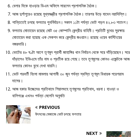
বেলার দিকে হাওড়ার ডিএম অফিসে সারলেন প্রশাসনিক বৈঠক।
আজ দুর্গাপুরেও রয়েছে মুখ্যমন্ত্রীর প্রশাসনিক বৈঠক। তারপর উড়ে যাবেন নয়াদিল্লি।
শান্তিতেই চলছে ফলতার পুনর্নির্বাচন। সকাল ১১টা পর্যন্ত ভোট পড়ল ৪২.৮৩ শতাংশ।
ফলতায় মোতায়েন রয়েছে মোট ৩৫ কোম্পানি কেন্দ্রীয় বাহিনী। প্রতিটি বুথের সুরক্ষায়
মোতায়েন করা হয়েছে এক সেকশন করে কেন্দ্রীয় জওয়ান। রয়েছে ওয়েব কাস্টিংয়ের
নজরদারি।
ভোটের ৪৮ ঘণ্টা আগে তৃণমূল প্রার্থী জাহাঙ্গির খান নির্বাচন থেকে সরে দাঁড়িয়েছেন। সরে
দাঁড়ালেও ইভিএমে তাঁর নাম ও প্রতীক রয়ে গেছে। তবে তৃণমূলের কোনও এজেন্টকে আজ
ফলতার কোনও বুথে দেখা যায়নি।
ভোট পরবর্তী হিংসা মামলায় আগামী ৩০ জুন পর্যন্ত স্বস্তি তৃণমূল বিধায়ক পরেশরাম
দাসের।
আজ হকার উচ্ছেদের প্রতিবাদে শিয়ালদহে তৃণমূলের প্রতিবাদ, ধরনা। হাওড়া ও
বালিগঞ্জে এখনও পর্যন্ত মেলেনি অনুমতি
PREVIOUS
উৎসবের মেজাজে ভোট চলছে ফলতায়
NEXT