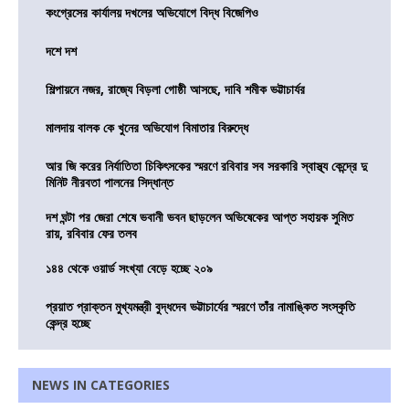
কংগ্রেসের কার্যালয় দখলের অভিযোগে বিদ্ধ বিজেপিও
দশে দশ
শিল্পায়নে নজর, রাজ্যে বিড়লা গোষ্ঠী আসছে, দাবি শমীক ভট্টাচার্যর
মালদায় বালক কে খুনের অভিযোগ বিমাতার বিরুদ্ধে
আর জি করের নির্যাতিতা চিকিৎসকের স্মরণে রবিবার সব সরকারি স্বাস্থ্য কেন্দ্রে দু
মিনিট নীরবতা পালনের সিদ্ধান্ত
দশ ঘন্টা পর জেরা শেষে ভবানী ভবন ছাড়লেন অভিষেকের আপ্ত সহায়ক সুমিত
রায়, রবিবার ফের তলব
১৪৪ থেকে ওয়ার্ড সংখ্যা বেড়ে হচ্ছে ২০৯
প্রয়াত প্রাক্তন মুখ্যমন্ত্রী বুদ্ধদেব ভট্টাচার্যের স্মরণে তাঁর নামাঙ্কিত সংস্কৃতি
কেন্দ্র হচ্ছে
NEWS IN CATEGORIES