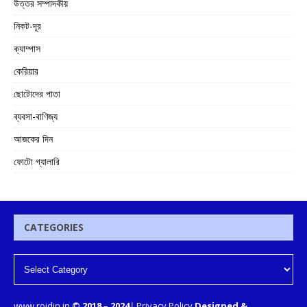
উত্তর সম্পাদকীয়
নিকট-দূর
ক্যাম্পাস
কেরিয়ার
ছোটোদের পাতা
ব্যবসা-বাণিজ্য
আজকের দিন
ফোটো গ্যালারি
CATEGORIES
www.rojdin.in
© 2018
–
2024
|
Privacy Policy
Designed &